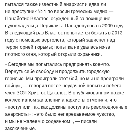
пытался также известный анархист и едва ли
не преступник № 1 по версии греческих медиа —
Панайотис Властос, осужденный за похищение
судовладельца Периклиса Панадопулоса в 2009 году.
В следующий раз Властос попытается бежать в 2013
году с помощью вертолета, который зависнет над
территорией тюрьмы; попытка не удалась из-за
плотного огня, который открыли охранники.
«Сегодня мы попытались предпринять кое-что.
Вернуть себе свободу и продолжить городскую
герилью. Мы проиграли этот бой, но мы не проиграли
войну», — говорил после неудачной попытки побега
член ЗОЯ Христос Цакалос. В опубликованном позже
коллективном заявлении анархисты отметили, что
«поступили так, как должны поступать революционные
анархисты»; «это было непередаваемое чувство,
и мы не жалеем о содеянном», — писали
заключенные.