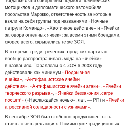
Тогда же были совершены поджоги полицейских
мотоциклов и дипломатического автомобиля
посольства Марокко, ответственность за которые
взяли на себя группы под названиями «Ночные
патрули Командо», «Хаотичное действие» и «Ячейки
заговора огненных ячеек»; за всеми этими брендами,
скорее всего, скрывались те же ЗОЯ.
В то время среди греческих городских партизан
вообще распространилась мода на «ячейки»
в названиях. Параллельно с ЗОЯ в 2008 году
действовали как минимум
«Подрывная
ячейка»
,
«Антифашистские ячейки
действия»
,
«Антифашистские ячейки атаки»
,
«Ячейки
творческого разрыва»
,
«Ячейки беззакония „carpe
noctum“»
(«Наслаждайся ночью», лат. — РП) и
«Ячейки
агрессивной солидарности с узниками»
.
В сентябре ЗОЯ был особенно продуктивен: есть
отчеты о четырех акциях. Помимо уже традиционных