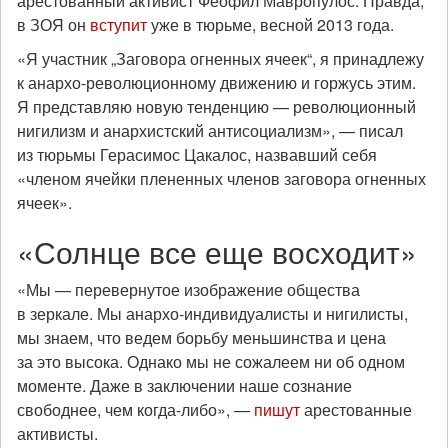
арестованный активист Феофил Мавропулос. Правда,
в ЗОЯ он
вступит
уже в тюрьме, весной 2013 года.
«Я участник „Заговора огненных ячеек“, я принадлежу
к анархо-революционному движению и горжусь этим.
Я представляю новую тенденцию — революционный
нигилизм и анархистский антисоциализм», — писал
из тюрьмы Герасимос Цакалос, назвавший себя
«членом ячейки плененных членов заговора огненных
ячеек».
«Солнце все еще восходит»
«Мы — перевернутое изображение общества
в зеркале. Мы анархо-индивидуалисты и нигилисты,
мы знаем, что ведем борьбу меньшинства и цена
за это высока. Однако мы не сожалеем ни об одном
моменте. Даже в заключении наше сознание
свободнее, чем когда-либо», —
пишут
арестованные
активисты.