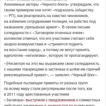
Анонимные авторы «Черного блога» утверждали, что
своим примером они хотят «подсказать (обществу.
— РП), как реагировать на хамство чиновников,
на избиения сотрудниками полиции, на рабство под
названием „призывная армия“». В своем письме
солидарности с «Заговором огненных ячеек»
коллектив отмечал, что его участники считают себя
анархо-коммунистами и «стремятся поднять
на восстание народ», а потому не могут принять
идеологию «нигилизма», которую те пропагандируют.
«(Несмотря на это) мы выражаем свою солидарность
с нашими товарищами в застенках и шлём им горячий
революционный привет», — заявлял «Черный блог».
Подобные пылающие приветы от разных групп
по всему миру стали регулярными после того, как
в 2011 году арестованные участники
«Заговора»
выступили с предложением
о совместных
действиях заключенных анархистов по всему миру,