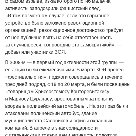
В самом взрыве, из-за которого погиб мальчик,
активисты заподозрили фашистский след.
«В том возможном случае, если это взрывное
устройство было заложено революционной
организацией, революционное достоинство требует
от нее публично взять на себя ответственность
за случившееся, сопроводив это самокритикой», —
добавляли участники ЗОЯ.
В 2008-м — в первый год активности этой группы —
ее акции были ежемесячными. В марте ЗОЯ провел
«фестиваль огня»: поджоги совершались в течение
трех дней подряд, с 18 по 20 марта, и были посвящены
«товарищам Хриссостомосу Конторевитакису
и Мариосу Цурапасу, арестованным за попытку
взорвать полицейский автомобиль». На этот раз были
атакованы полицейский автобус, здание
муниципалитета Салоников и офисы охранных
компаний. В апреле в знак солидарности
с итальянскими товарищами активисты подожгли