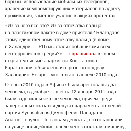
борьбы: использование мобильных телефонов,
хранение компрометирующих материалов по адресу
проживания, заметное участие в акциях протеста».
«Из-за чего все это? Из-за отпечатка пальца
на пластиковом пакете в доме приятеля? Благодаря
этому единственному отпечатку пальца (в доме
в Халандри. — РП) мы стали сообщниками всех
неотеррористов Греции?» —
спрашивала
в своем
открытом письме анархистка Константина
Каракатсани, объявленная в розыск по «делу
Халандри». Ее арестуют только в апреле 2010 года.
Осенью 2010 года в Афинах были арестованы два
человека, в декабре — шесть. 13 января 2011 года
были задержаны четыре человека, причем среди
задержанных оказался депутат парламента от левой
партии Synaspismos Димосфенис Пападатос-
Анагностопулос. По словам депутата, его остановили
на улице полицейские, после чего затолкали в машину,