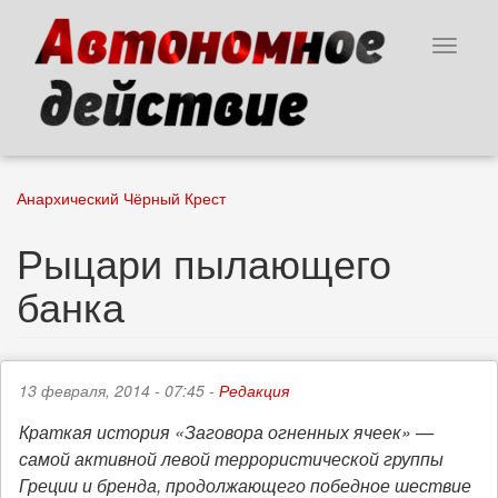
Перейти
к
Toggle
основному
navigat
содержанию
Анархический Чёрный Крест
Рыцари пылающего
банка
13 февраля, 2014 - 07:45 -
Редакция
Краткая история «Заговора огненных ячеек» —
самой активной левой террористической группы
Греции и бренда, продолжающего победное шествие