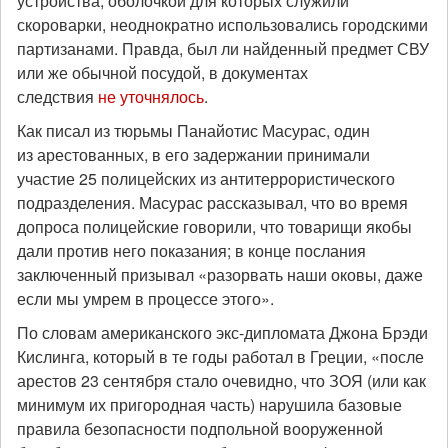
устройства, оболочкой для которых служили
скороварки, неоднократно использовались городскими
партизанами. Правда, был ли найденный предмет СВУ
или же обычной посудой, в документах
следствия
не уточнялось
.
Как писал из тюрьмы Панайотис Масурас, один
из арестованных, в его задержании принимали
участие 25 полицейских из антитеррористического
подразделения. Масурас рассказывал, что во время
допроса полицейские говорили, что товарищи якобы
дали против него показания; в конце послания
заключенный призывал «разорвать наши оковы, даже
если мы умрем в процессе этого».
По словам американского экс-дипломата Джона Брэди
Кислинга, который в те годы работал в Греции, «после
арестов 23 сентября стало очевидно, что ЗОЯ (или как
минимум их пригородная часть) нарушила базовые
правила безопасности подпольной вооруженной