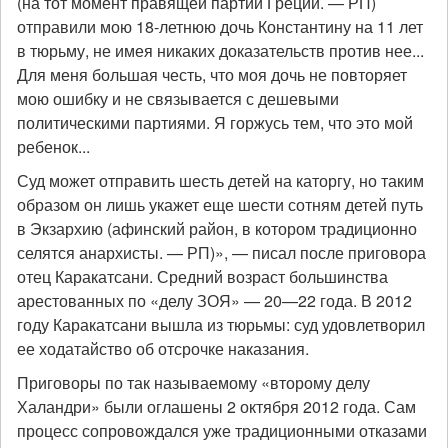
(на тот момент правящей партии Греции. — РП)
отправили мою 18-летнюю дочь Константину на 11 лет
в тюрьму, не имея никаких доказательств против нее...
Для меня большая честь, что моя дочь не повторяет
мою ошибку и не связывается с дешевыми
политическими партиями. Я горжусь тем, что это мой
ребенок...
Суд может отправить шесть детей на каторгу, но таким
образом он лишь укажет еще шести сотням детей путь
в Экзархию (афинский район, в котором традиционно
селятся анархисты. — РП)», — писал после приговора
отец Каракатсани. Средний возраст большинства
арестованных по «делу ЗОЯ» — 20—22 года. В 2012
году Каракатсани вышла из тюрьмы: суд удовлетворил
ее ходатайство об отсрочке наказания.
Приговоры по так называемому «второму делу
Халандри» были оглашены 2 октября 2012 года. Сам
процесс сопровождался уже традиционными отказами