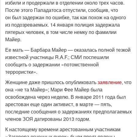
избили и продержали в отделении около трех часов.
После этого Пападатоса отпустили, сообщив, что
он был задержан по ошибке, так как похож на одного
из подозреваемых. 14 января полиция задержала
пятерых человек, в том числе немку по фамилии
Майер.
Ее мать — Барбара Майер — оказалась полной тезкой
известной участницы R.A.F.; СМИ поспешили
сообщить о задержании «потомственной
террористки».
Женщине даже пришлось опубликовать
заявление
, что
она «не та Майер»; Мари Фее Майер была
освобождена через неделю. В январе 2011 года был
арестован еще один активист, в марте — пять,
последние сообщения о задержаниях предполагаемых
членов ЗОЯ датированы 2013 годом.
К настоящему времени арестованным участникам
«Заговора огненных ячеек» были предъявлены