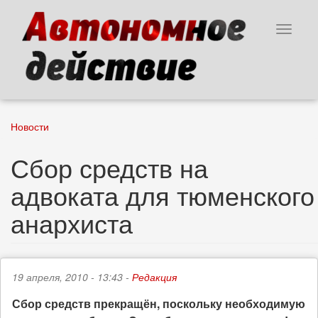
Перейти
к
Toggle
основному
navigat
содержанию
Новости
Сбор средств на
адвоката для тюменского
анархиста
19 апреля, 2010 - 13:43 -
Редакция
Сбор средств прекращён, поскольку необходимую