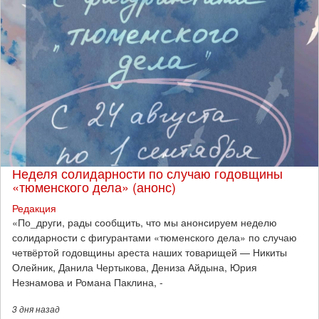
Неделя солидарности по случаю годовщины
«тюменского дела» (анонс)
Редакция
​«По_други, рады сообщить, что мы анонсируем неделю
солидарности с фигурантами «тюменского дела» по случаю
четвёртой годовщины ареста наших товарищей — Никиты
Олейник, Данила Чертыкова, Дениза Айдына, Юрия
Незнамова и Романа Паклина, -
3 дня
назад