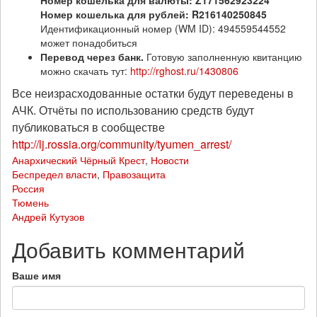
Номер кошелька для валюты: Z171562923224
Номер кошелька для рублей: R216140250845
Идентификационный номер (WM ID): 494559544552
может понадобиться
Перевод через банк.
Готовую заполненную квитанцию
можно скачать тут:
http://rghost.ru/1430806
Все неизрасходованные остатки будут переведены в
АЧК. Отчёты по использованию средств будут
публиковаться в сообществе
http://lj.rossia.org/community/tyumen_arrest/
Анархический Чёрный Крест
,
Новости
Беспредел власти
,
Правозащита
Россия
Тюмень
Андрей Кутузов
Добавить комментарий
Ваше имя