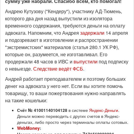
сумму уже набрали. Спасибо всем, кто помогал!
Андрею Кутузову ("Кендеру"), участнику АД-Тюмень,
которого два дня назад выпустили из изолятора
временного содержания, требуются деньги на оплату
адвоката. Напомним, что Андрея
задержали
14 апреля
и подозревают в изготовлении и распространении
"экстремистских" материалов (статья 280.1 УК РФ),
которые он, разумеется, не изготавливал. Его
продержали 48 часов в ИВС и
выпустили
под подписку
о невыезде.
Следствие ведёт ФСБ
.
Андрей работает преподавателем и поэтому больших
денег на адвоката у него нет. Если вы хотите помочь
товарищу, то ваши пожертвования нужно направлять
на такие кошельки:
Счёт № 41001140104128
в системе
Яндекс-Деньги
.
Деньги можно переводить с других счетов в Яндекс-
деньгах, либо просто через терминалы оплаты сотовых.
WebMoney
: