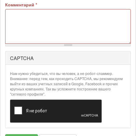
Комментарий
*
CAPTCHA
Более
подробная
информация
Нам нужно убедиться, что вы человек, а не робот-спаммер.
о
Внимание: перед тем, как проходить CAPTCHA, мы рекомендуем
текстовых
выйти из ваших учетных записей в Google, Facebook и прочих
крупных компаниях. Так вы усложните построение вашего
форматах
"сетевого профиля".