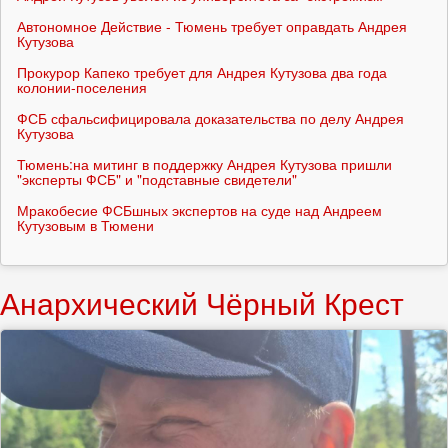
Автономное Действие - Тюмень требует оправдать Андрея
Кутузова
Прокурор Капеко требует для Андрея Кутузова два года
колонии-поселения
ФСБ сфальсифицировала доказательства по делу Андрея
Кутузова
Тюмень:на митинг в поддержку Андрея Кутузова пришли
"эксперты ФСБ" и "подставные свидетели"
Мракобесие ФСБшных экспертов на суде над Андреем
Кутузовым в Тюмени
Анархический Чёрный Крест