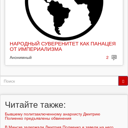
НАРОДНЫЙ СУВЕРЕНИТЕТ КАК ПАНАЦЕЯ
ОТ ИМПЕРИАЛИЗМА
Анонимный
2
Форма
поиска
Поиск
Читайте также:
Бывшему политзаключенному анархисту Дмитрию
Полиенко предъявлены обвинения
В Минске задержали Дмитрия Полиенко и завели на него