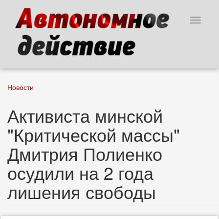
Перейти
к
Toggle
основному
navigat
содержанию
Новости
Активиста минской
"Критической массы"
Дмитрия Полиенко
осудили на 2 года
лишения свободы