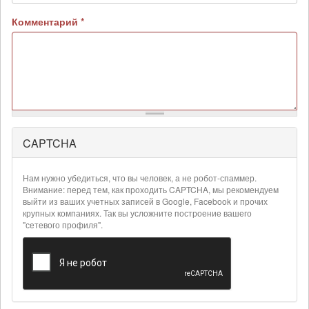
Комментарий
*
CAPTCHA
Более
подробная
информация
Нам нужно убедиться, что вы человек, а не робот-спаммер.
о
Внимание: перед тем, как проходить CAPTCHA, мы рекомендуем
текстовых
выйти из ваших учетных записей в Google, Facebook и прочих
крупных компаниях. Так вы усложните построение вашего
форматах
"сетевого профиля".