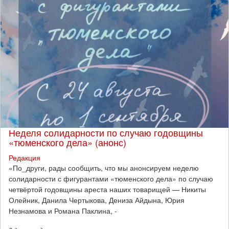
Неделя солидарности по случаю годовщины
«тюменского дела» (анонс)
Редакция
​«По_други, рады сообщить, что мы анонсируем неделю
солидарности с фигурантами «тюменского дела» по случаю
четвёртой годовщины ареста наших товарищей — Никиты
Олейник, Данила Чертыкова, Дениза Айдына, Юрия
Незнамова и Романа Паклина, -