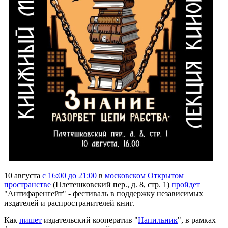
10 августа
с 16:00 до 21:00
в
московском Открытом
пространстве
(Плетешковский пер., д. 8, стр. 1)
пройдет
"Антифаренгейт" - фестиваль в поддержку независимых
издателей и распространителей книг.
Как
пишет
издательский кооператив "
Напильник
", в рамках