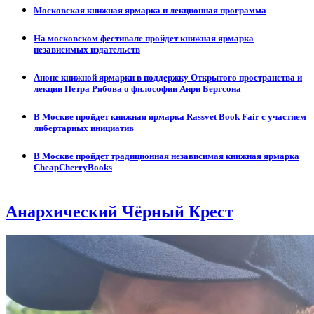
Московская книжная ярмарка и лекционная программа
На московском фестивале пройдет книжная ярмарка
независимых издательств
Анонс книжной ярмарки в поддержку Открытого пространства и
лекции Петра Рябова о философии Анри Бергсона
В Москве пройдет книжная ярмарка Rassvet Book Fair с участием
либертарных инициатив
В Москве пройдет традиционная независимая книжная ярмарка
CheapCherryBooks
Анархический Чёрный Крест