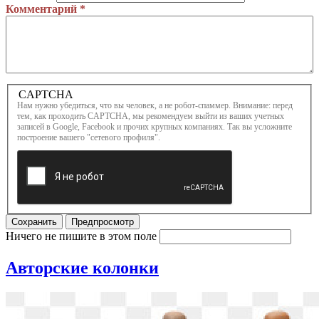
Комментарий
*
Более
CAPTCHA
подробная
Нам нужно убедиться, что вы человек, а не робот-спаммер. Внимание: перед
информация
тем, как проходить CAPTCHA, мы рекомендуем выйти из ваших учетных
о текстовых
записей в Google, Facebook и прочих крупных компаниях. Так вы усложните
построение вашего "сетевого профиля".
форматах
Сохранить
Предпросмотр
Ничего не пишите в этом поле
Авторские колонки