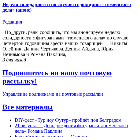
Неделя солидарности по случаю годовщины «тюменского
дела» (анонс)
Редакция
​«По_други, рады сообщить, что мы анонсируем неделю
солидарности с фигурантами «тюменского дела» по случаю
четвёртой годовщины ареста наших товарищей — Никиты
Олейник, Данила Чертыкова, Дениза Айдына, Юрия
Незнамова и Романа Паклина, -
3 дня
назад
Подпишитесь на нашу почтовую
рассылку!
Управление подписками на почтовые рассылки
Все материалы
DIY-фест «Тур ноу Футур» пройдёт под Белградом
21 августа — День рождения фигуранта «тюменского
дела» Романа Паклина
Буддийские анархисты — Мьянме