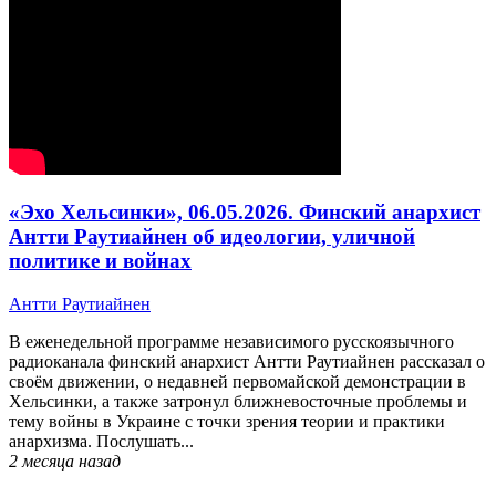
«Эхо Хельсинки», 06.05.2026. Финский анархист
Антти Раутиайнен об идеологии, уличной
политике и войнах
Антти Раутиайнен
В еженедельной программе независимого русскоязычного
радиоканала финский анархист Антти Раутиайнен рассказал о
своём движении, о недавней первомайской демонстрации в
Хельсинки, а также затронул ближневосточные проблемы и
тему войны в Украине с точки зрения теории и практики
анархизма. Послушать...
2 месяца
назад