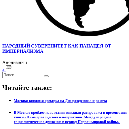
НАРОДНЫЙ СУВЕРЕНИТЕТ КАК ПАНАЦЕЯ ОТ
ИМПЕРИАЛИЗМА
Анонимный
2
Форма
Поиск
поиска
Читайте также:
Москва: книжная ярмарка на Дне рождения анархиста
В Москве пройдет новогодняя книжная распродажа и презентация
книги «Циммервальдская альтернатива. Международное
социалистическое движение в период Первой мировой войны»