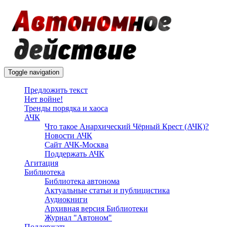
Перейти
к
основному
содержанию
Toggle navigation
Предложить текст
Нет войне!
Тренды порядка и хаоса
АЧК
Что такое Анархический Чёрный Крест (АЧК)?
Новости АЧК
Сайт АЧК-Москва
Поддержать АЧК
Агитация
Библиотека
Библиотека автонома
Актуальные статьи и публицистика
Аудиокниги
Архивная версия Библиотеки
Журнал "Автоном"
Поддержать