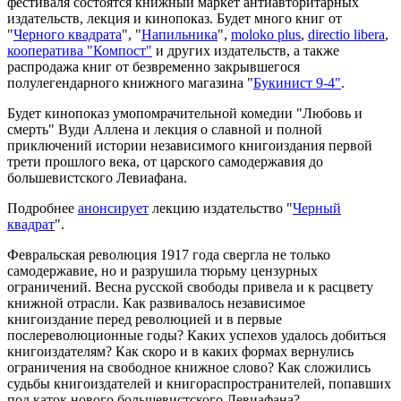
фестиваля состоятся книжный маркет антиавторитарных
издательств, лекция и кинопоказ. Будет много книг от
"
Черного квадрата
", "
Напильника
",
moloko plus
,
directio libera
,
кооператива "Компост"
и других издательств, а также
распродажа книг от безвременно закрывшегося
полулегендарного книжного магазина "
Букинист 9-4"
.
Будет кинопоказ умопомрачительной комедии "Любовь и
смерть" Вуди Аллена и лекция о славной и полной
приключений истории независимого книгоиздания первой
трети прошлого века, от царского самодержавия до
большевистского Левиафана.
Подробнее
анонсирует
лекцию издательство "
Черный
квадрат
".
Февральская революция 1917 года свергла не только
самодержавие, но и разрушила тюрьму цензурных
ограничений. Весна русской свободы привела и к расцвету
книжной отрасли. Как развивалось независимое
книгоиздание перед революцией и в первые
послереволюционные годы? Каких успехов удалось добиться
книгоиздателям? Как скоро и в каких формах вернулись
ограничения на свободное книжное слово? Как сложились
судьбы книгоиздателей и книгораспространителей, попавших
под каток нового большевистского Левиафана?