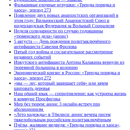
Фальшивые елочные игрушки: «Тренды порядка и
хаоса», эпизод 273
Появление двух новых анархистских организаций в
этом году: Вильнюсский Анархистский Союз и
нидерландская Федерация за Вольный Социализм
Неделя солидарности по случаю годовщины
«тюменского дела» (анонс)
5 августа — День рождения политзаключённого
антифашиста Савелия Фролова
Пятый год войны и сослагательное рассмотрение
недавних событий
Иркутского антифашиста Антона Калакина вернули из
тюремной больницы в колонию
Экономический кризис в России: «Тренды порядка и
хаоса», эпизод 272
«мы — лес, который защищает себя» или зачем
шиповать деревья
Наш общий язык — сопротивление: как устроена жизнь
в коммуне Просфигика
Мир без тюрем: анонс 3 онлайн-встреч про
аболиционизм
«Лето надежды» в Тбилиси: анонс вечера писем
тяжелобольным российским политзаключённым
Пчёлы, жалящие медведя: «Тренды порядка и хаоса»,