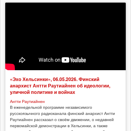
«Эхо Хельсинки», 06.05.2026. Финский
анархист Антти Раутиайнен об идеологии,
уличной политике и войнах
Антти Раутиайнен
В еженедельной программе независимого
русскоязычного радиоканала финский анархист Антти
Раутиайнен рассказал о своём движении, о недавней
первомайской демонстрации в Хельсинки, а также