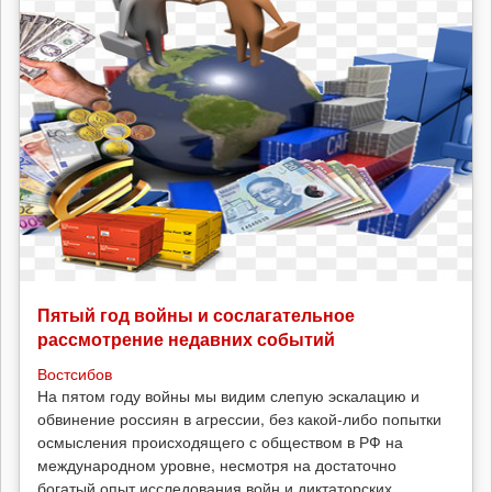
Пятый год войны и сослагательное
рассмотрение недавних событий
Востсибов
На пятом году войны мы видим слепую эскалацию и
обвинение россиян в агрессии, без какой-либо попытки
осмысления происходящего с обществом в РФ на
международном уровне, несмотря на достаточно
богатый опыт исследования войн и диктаторских