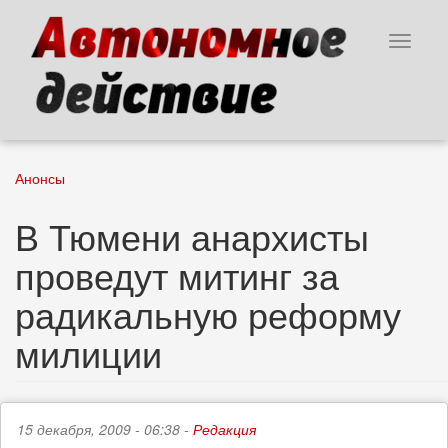
Перейти
к
Toggle
основному
navigat
содержанию
Анонсы
В Тюмени анархисты
проведут митинг за
радикальную реформу
милиции
15 декабря, 2009 - 06:38 -
Редакция