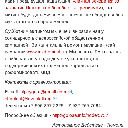
Как и предыдущая наша акция (
уличная вечеринка за
закрытие Центров по борьбе с экстремизмом
), этот
митинг будет динамичным и, конечно, не обойдётся без
музыкального сопровождения.
Субботним митингом мы ещё и выразим нашу
солидарность с всероссийской общественной
кампанией «За капитальный ремонт милиции» (сайт
кампании
www.mvdremont.ru
). Мы не во всём согласны
с либеральным подходом её участников, но
поддерживаем их стремление кардинально
реформировать МВД.
Контакты с организаторами:
E-mail:
hippygore@gmail.com
,
streetriot@inventati.org
Телефоны:+7-905-857-2229, +7-922-265-7064
Подробнее об акции -
http://golosa.info/node/3757
Автономное Действие - Тюмень