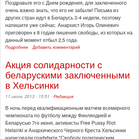
Поздравьте его с Днем рождения, для заключенного
очень важно знать, что его не забыли! Письма из
других стран идут в Беларусь 3-4 недели, поэтому
напишите уже сейчас. Анархист Игорь Олиневич
приговорен к 8 годам лишения свободы, из которых на
данный момент отбыл 2,5 года.
Подробнее
о
Добавить комментарий
24
сентября
Акция солидарности с
Игорю
беларускими заключенными
Олиневичу
исполнится
в Хельсинки
30
лет.
11 июня, 2013 - 15:51 -
Редакция
Поздравьте
политзека!
В ночь перед квалификационным матчем всемирного
чемпионата по футболу между Финляндией и
Беларусью 7го июня, активисты Free Pussy Riot
Helsinki и Анархического Черного Креста Хельсинки
нарисовали граффити "Свободу политическим