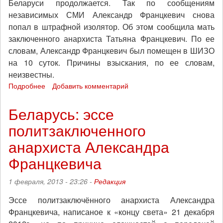
Беларуси продолжается. Так по сообщениям
независимых СМИ Александр Францкевич снова
попал в штрафной изолятор. Об этом сообщила мать
заключенного анархиста Татьяна Францкевич. По ее
словам, Александр Францкевич был помещен в ШИЗО
на 10 суток. Причины взыскания, по ее словам,
неизвестны.
Подробнее
о
Добавить комментарий
Беларусь:
политзаключенного
Беларусь: эссе
анархиста
политзаключенного
Александра
Францкевича
анархиста Александра
поместили
в
Францкевича
карцер
1 февраля, 2013 - 23:26 -
Редакция
Эссе политзаключённого анархиста Александра
Францкевича, написаное к «концу света» 21 декабря