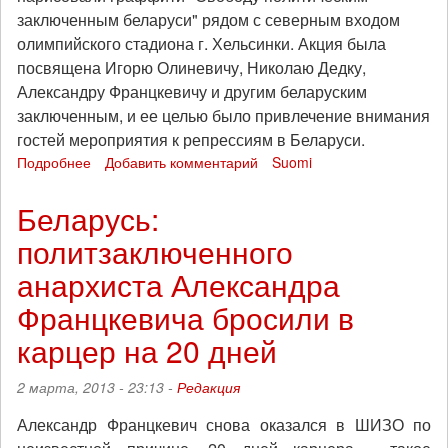
заключенным беларуси" рядом с северным входом
олимпийского стадиона г. Хельсинки. Акция была
посвящена Игорю Олиневичу, Николаю Дедку,
Александру Францкевичу и другим беларуским
заключенным, и ее целью было привлечение внимания
гостей мероприятия к репрессиям в Беларуси.
Подробнее
о
Добавить комментарий
Suomi
Акция
солидарности
Беларусь:
с
политзаключенного
беларускими
заключенными
анархиста Александра
в
Хельсинки
Францкевича бросили в
карцер на 20 дней
2 марта, 2013 - 23:13 -
Редакция
Александр Францкевич снова оказался в ШИЗО по