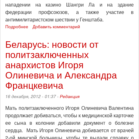
нападении на казино Шангри Ла и на здание
федерации профсоюзов, а также участие в
антимилитаристском шествии у Генштаба.
Подробнее
о
Добавить комментарий
Беларусь:
прояви
Беларусь: новости от
солидарность,
политзаключенных
поздравь
политзаключенных
анархистов Игоря
анархистов
с
Олиневича и Александра
Новым
Францкевича
годом!
16 декабря, 2012 - 01:37 -
Редакция
Мать политзаключенного Игоря Олиневича Валентина
продолжает добиваться, чтобы к медицинской карточке
ее сына в колонии добавили документ о болезни
сердца. Мать Игоря Олиневича добивается от врачей
2-ой минской больницы, чтобы те выдали справку о