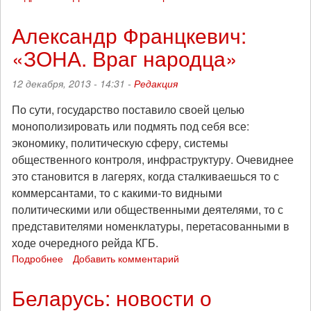
В
Минске
Александр Францкевич:
задержан
«ЗОНА. Враг народца»
бывший
политзаключенный
Александр
12 декабря, 2013 - 14:31 -
Редакция
Францкевич
По сути, государство поставило своей целью
монополизировать или подмять под себя все:
экономику, политическую сферу, системы
общественного контроля, инфраструктуру. Очевиднее
это становится в лагерях, когда сталкиваешься то с
коммерсантами, то с какими-то видными
политическими или общественными деятелями, то с
представителями номенклатуры, перетасованными в
ходе очередного рейда КГБ.
Подробнее
о
Добавить комментарий
Александр
Францкевич:
Беларусь: новости о
«ЗОНА.