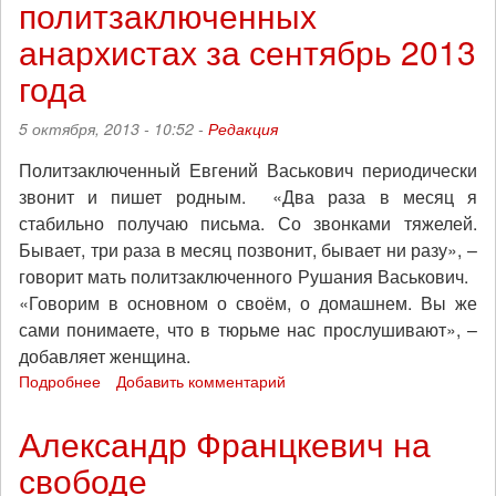
политзаключенных
Враг
народца»
анархистах за сентябрь 2013
года
5 октября, 2013 - 10:52 -
Редакция
Политзаключенный Евгений Васькович периодически
звонит и пишет родным. «Два раза в месяц я
стабильно получаю письма. Со звонками тяжелей.
Бывает, три раза в месяц позвонит, бывает ни разу», –
говорит мать политзаключенного Рушания Васькович.
«Говорим в основном о своём, о домашнем. Вы же
сами понимаете, что в тюрьме нас прослушивают», –
добавляет женщина.
Подробнее
о
Добавить комментарий
Беларусь:
новости
Александр Францкевич на
о
свободе
политзаключенных
анархистах