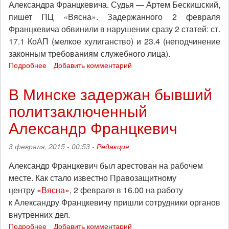
Александра Францкевича. Судья — Артем Бескишский,
пишет ПЦ «Вясна». Задержанного 2 февраля
Францкевича обвинили в нарушении сразу 2 статей: ст.
17.1 КоАП (мелкое хулиганство) и 23.4 (неподчинение
законным требованиям служебного лица).
Подробнее
о
Добавить комментарий
Беларусь:
бывшего
В Минске задержан бывший
политзаключенного
политзаключенный
анархиста
Александра
Александр Францкевич
Францкевича
осудили
3 февраля, 2015 - 00:53 -
Редакция
на
25
Александр Францкевич был арестован на рабочем
суток
месте. Как стало известно Правозащитному
центру
«Вясна»
, 2 февраля в 16.00 на работу
к Александру Францкевичу пришли сотрудники органов
внутренних дел.
Подробнее
о
Добавить комментарий