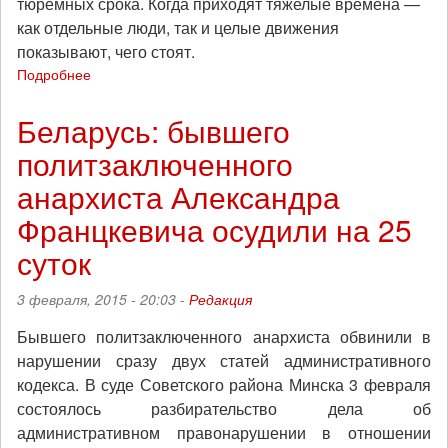
тюремных срока. Когда приходят тяжелые времена —
как отдельные люди, так и целые движения
показывают, чего стоят.
Подробнее
о
Третье
сентября
Беларусь: бывшего
–
политзаключенного
день
испытаний:
анархиста Александра
группа
"Прамень"
Францкевича осудили на 25
об
суток
истории
репрессий
против
3 февраля, 2015 - 20:03 -
Редакция
анархистов
в
Бывшего политзаключенного анархиста обвинили в
Беларуси
нарушении сразу двух статей административного
кодекса. В суде Советского района Минска 3 февраля
состоялось разбирательство дела об
административном правонарушении в отношении