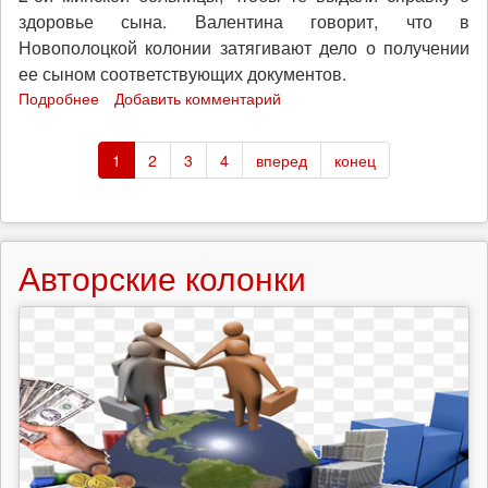
здоровье сына. Валентина говорит, что в
Новополоцкой колонии затягивают дело о получении
ее сыном соответствующих документов.
Подробнее
о
Добавить комментарий
Беларусь:
новости
1
2
3
4
вперед
конец
от
политзаключенных
анархистов
Игоря
Олиневича
Авторские колонки
и
Александра
Францкевича