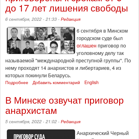
и
до 17 лет лишения свободы
хаоса»,
эпизод
6 сентября, 2022 - 21:33 -
Редакция
71
(11
6 сентября в Минском
сентября)
городском суде был
оглашен
приговор по
уголовному делу так
называемой "международной преступной группы". По
нему проходят 14 анархистов и либертариев, 4 из
которых покинули Беларусь.
Подробнее
о
Добавить комментарий
English
Беларусские
анархисты
В Минске озвучат приговор
приговорены
анархистам
к
срокам
от
5 сентября, 2022 - 21:02 -
Редакция
5
до
Анархический Черный
17