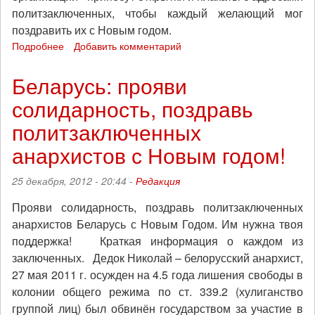
политзаключенных, чтобы каждый желающий мог
поздравить их с Новым годом.
Подробнее
о
Добавить комментарий
Новогодняя
почта
Беларусь: прояви
свободы:
солидарность, поздравь
поздравь
политзека!
политзаключенных
анархистов с Новым годом!
25 декабря, 2012 - 20:44 -
Редакция
Прояви солидарность, поздравь политзаключенных
анархистов Беларусь с Новым Годом. Им нужна твоя
поддержка! Краткая информация о каждом из
заключенных. Дедок Николай – белорусский анархист,
27 мая 2011 г. осужден на 4.5 года лишения свободы в
колонии общего режима по ст. 339.2 (хулиганство
группой лиц) был обвинён государством за участие в