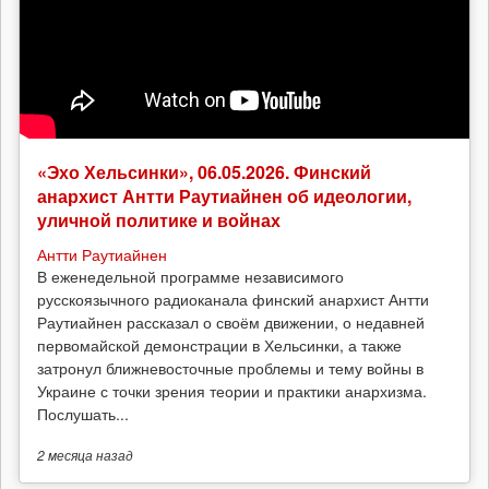
«Эхо Хельсинки», 06.05.2026. Финский
анархист Антти Раутиайнен об идеологии,
уличной политике и войнах
Антти Раутиайнен
В еженедельной программе независимого
русскоязычного радиоканала финский анархист Антти
Раутиайнен рассказал о своём движении, о недавней
первомайской демонстрации в Хельсинки, а также
затронул ближневосточные проблемы и тему войны в
Украине с точки зрения теории и практики анархизма.
Послушать...
2 месяца
назад