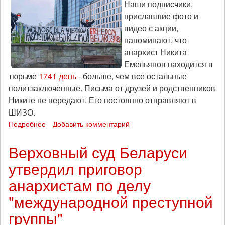
Наши подписчики,
приславшие фото и
видео с акции,
напоминают, что
анархист Никита
Емельянов находится в
тюрьме
1741 день
- больше, чем все остальные
политзаключенные. Письма от друзей и родственников
Никите не передают. Его постоянно отправляют в
ШИЗО.
Подробнее
о
Добавить комментарий
В
Варшаве
Верховный суд Беларуси
анархисты
утвердил приговор
провели
акцию
анархистам по делу
в
поддержку
"международной преступной
беларусских
группы"
политзаключенных