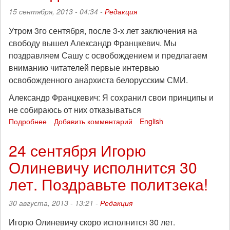
за
15 сентября, 2013 - 04:34 -
Редакция
сентябрь
2013
Утром 3го сентября, после 3-х лет заключения на
года
свободу вышел Александр Францкевич. Мы
поздравляем Сашу с освобождением и предлагаем
вниманию читателей первые интервью
освобожденного анархиста белорусским СМИ.
Александр Францкевич: Я сохранил свои принципы и
не собираюсь от них отказываться
Подробнее
о
Добавить комментарий
English
Александр
Францкевич
24 сентября Игорю
на
Олиневичу исполнится 30
свободе
лет. Поздравьте политзека!
30 августа, 2013 - 13:21 -
Редакция
Игорю Олиневичу скоро исполнится 30 лет.