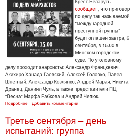
Крест-Беларусь
лет
сообщает
, что приговор
лишения
по делу так называемой
свободы
"международной
преступной группы"
будет оглашен завтра, 6
сентября, в 15.00 в
Минском городском
суде. По уголовному
делу проходит анархисты: Александр Францкевич,
Акихиро Ханада-Гаевский, Алексей Головко, Павел
Шпетный, Александр Козлянко, Андрей Марач, Никита
Дранец, Даниил Чуль, а также представители ПЦ
"Весна" Марфа Рабкова и Андрей Чепюк.
Подробнее
о
Добавить комментарий
В
Минске
Третье сентября – день
озвучат
испытаний: группа
приговор
анархистам