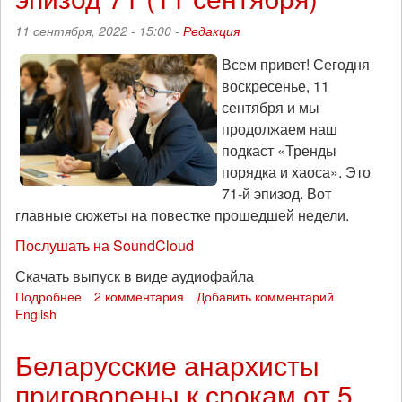
по
11 сентября, 2022 - 15:00 -
Редакция
делу
"международной
Всем привет! Сегодня
преступной
воскресенье, 11
группы"
сентября и мы
продолжаем наш
подкаст «Тренды
порядка и хаоса». Это
71-й эпизод. Вот
главные сюжеты на повестке прошедшей недели.
Послушать на SoundCloud
Скачать выпуск в виде аудиофайла
Подробнее
о
2 комментария
Добавить комментарий
English
Разговоры
о
влажном:
Беларусские анархисты
«Тренды
приговорены к срокам от 5
порядка