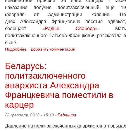
неизвестной причине. 20 дней карцера - такое
наказание получил политзаключенный еще 19
февраля от администрации колонии. На
днях Александра Францкевича посетил адвокат,
сообщает
«Радыё Свабода»
. Мать
политзаключенного Татьяна Францкевич рассказала о
сыне.
Подробнее
о
Добавить комментарий
Беларусь:
политзаключенного
Беларусь:
анархиста
политзаключенного
Александра
Францкевича
анархиста Александра
бросили
в
Францкевича поместили в
карцер
карцер
на
20
дней
26 февраля, 2013 - 15:19 -
Редакция
Давление на политзаключенных анархистов в тюрьмах