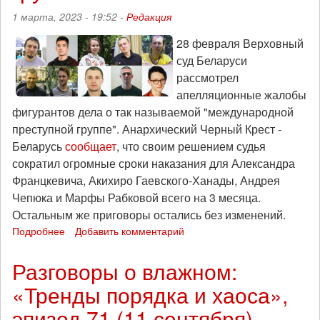
1 марта, 2023 - 19:52 -
Редакция
28 февраля Верховный
суд Беларуси
рассмотрел
апелляционные жалобы
фигурантов дела о так называемой "международной
преступной группе". Анархический Черный Крест -
Беларусь
сообщает
, что своим решением судья
сократил огромные сроки наказания для Александра
Францкевича, Акихиро Гаевского-Ханады, Андрея
Чепюка и Марфы Рабковой всего на 3 месяца.
Остальным же приговоры остались без изменений.
Подробнее
о
Добавить комментарий
Верховный
суд
Разговоры о влажном:
Беларуси
«Тренды порядка и хаоса»,
утвердил
приговор
эпизод 71 (11 сентября)
анархистам