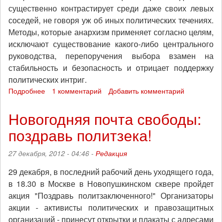
существенно контрастирует среди даже своих левых
соседей, не говоря уж об иных политических течениях.
Методы, которые анархизм применяет согласно целям,
исключают существование какого-либо центрального
руководства, перепоручения выбора взамен на
стабильность и безопасность и отрицает поддержку
политических интриг.
Подробнее
о
1 комментарий
Добавить комментарий
Беларусь:
статьи
Новогодняя почта свободы:
политзаключенного
поздравь политзека!
анархиста
Александра
Францкевича
27 декабря, 2012 - 04:46 -
Редакция
о
молодежи
29 декабря, в последний рабочий день уходящего года,
и
в 18.30 в Москве в Новопушкинском сквере пройдет
анархизме
акция "Поздравь политзаключенного!" Организаторы
акции - активисты политических и правозащитных
организаций - принесут открытки и плакаты с адресами