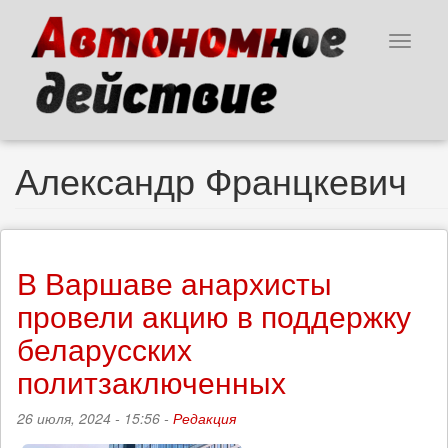
Перейти
к
Toggle
основному
navigat
содержанию
Александр Францкевич
В Варшаве анархисты
провели акцию в поддержку
беларусских
политзаключенных
26 июля, 2024 - 15:56 -
Редакция