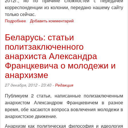
2012г., но по причине сложностей с передачей
корреспонденции из колонии, передано нашему сайту
только сейчас.
Подробнее
о
Добавить комментарий
Беларусь:
эссе
Беларусь: статьи
политзаключенного
политзаключенного
анархиста
Александра
анархиста Александра
Францкевича
Францкевича о молодежи и
анархизме
27 декабря, 2012 - 23:40 -
Редакция
Публикуем 2 статьи, написанные полизаключенным
анархистом Александром Францкевичем в разное
время, обе касаются вопроса вовлечения молодежи в
анархистское движение.
Анархизм как политическая философия и идеология