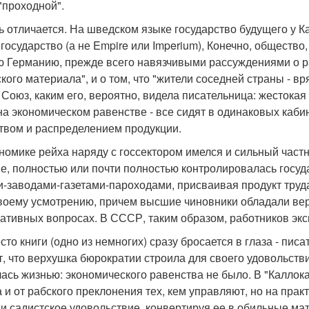
"проходной".
ь отличается. На шведском языке государство будущего у К
государство (а не Empire или Imperium), Конечно, обществ
ю Германию, прежде всего навязчивыми рассуждениями о р
кого материала", и о том, что "жители соседней страны - вр
 Союз, каким его, вероятно, видела писательница: жесток
а экономическом равенстве - все сидят в одинаковых кабин
твом и распределением продукции.
ономике рейха наряду с госсектором имелся и сильный част
ве, полностью или почти полностью контролировалась госу
-заводами-газетами-пароходами, присваивая продукт труд
своему усмотрению, причем высшие чиновники обладали вер
ативных вопросах. В СССР, таким образом, работников эксп
то книги (одно из немногих) сразу бросается в глаза - пи
ет, что верхушка бюрократии строила для своего удовольст
ась жизнью: экономического равенства не было. В "Каллок
 и от рабского преклонения тех, кем управляют, но на прак
 и садистское удовольствие, конвертируя ее в обильные м