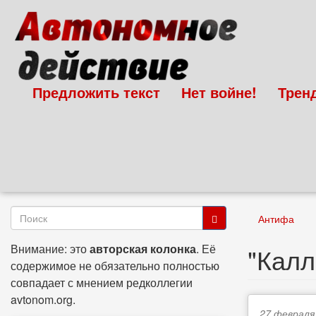
Перейти
к
основному
содержанию
Предложить текст
Нет войне!
Трен
Форма
Антифа
поиска
Поиск
Внимание: это
авторская колонка
. Её
"Калл
содержимое не обязательно полностью
совпадает с мнением редколлегии
avtonom.org.
27 февраля,