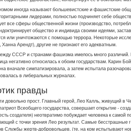
измом иногда называют большевистские и фашистские обще
вторитарными лидерами, полностью подчиняет себе обществ
ет все сферы общественной жизни (производство, потреблен
индоктринирует общество и индивида своими идеями, заста
ся или уничтожаются с помощью террора. Некоторые иссле
 Ханна Арендт), другие не признают его адекватным.
между СССР и странами фашизма имелось много различий. Н
ица негативно относилась к обоим государствам. Карин Бой
она вначале симпатизировала, а затем испытала разочаров
ковалась в либеральных журналах.
отик правды
ги довольно прост. Главный герой, Лео Калль, живущий в Ч
патриот Всеобщего государства, совершает открытие - созд
честь создателя) неотвратимо побуждает человека к самой
ающий с точки зрения Лео результат. Самые бесстрашные г
ов Службы жертв-добровольцев. (те, на ком испытывают но