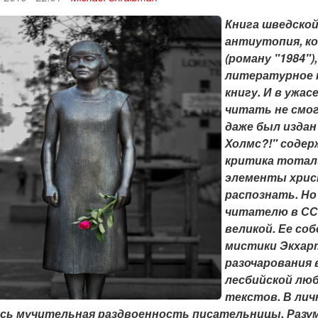
Книга шведской
антиутопия, ко
(роману "1984")
литературное п
книгу. И в ужас
читать не смог
даже был издан
Холмс?!" содер
критика тотал
элементы христ
распознать. Но
читателю в ССС
великой. Ее со
мистики Экхарт
разочарования 
лесбийской лю
текстов. В лич
сь мучительная раздвоенность писательницы. Разуме