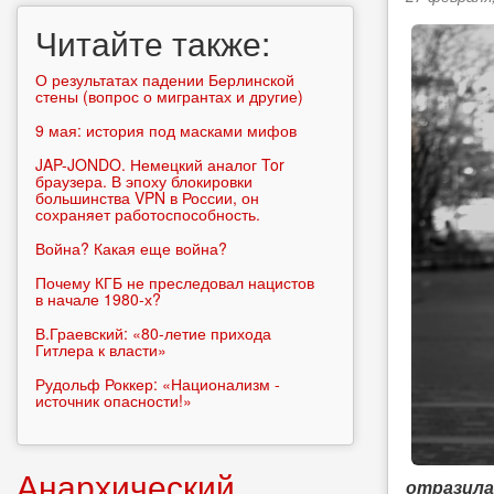
Читайте также:
О результатах падении Берлинской
стены (вопрос о мигрантах и другие)
9 мая: история под масками мифов
JAP-JONDO. Немецкий аналог Tor
браузера. В эпоху блокировки
большинства VPN в России, он
сохраняет работоспособность.
Война? Какая еще война?
Почему КГБ не преследовал нацистов
в начале 1980-х?
В.Граевский: «80-летие прихода
Гитлера к власти»
Рудольф Роккер: «Национализм -
источник опасности!»
Анархический
отразила