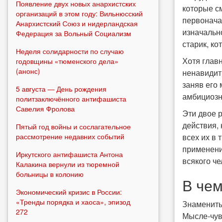
Появление двух новых анархистских
которые с
организаций в этом году: Вильнюсский
первонача
Анархистский Союз и нидерландская
изначальн
Федерация за Вольный Социализм
старик, к
Неделя солидарности по случаю
Хотя главн
годовщины «тюменского дела»
(анонс)
ненавидит 
заняв его 
5 августа — День рождения
амбициозн
политзаключённого антифашиста
Савелия Фролова
Эти двое 
действия, 
Пятый год войны и сослагательное
рассмотрение недавних событий
всех их в 
применени
Иркутского антифашиста Антона
всякого че
Калакина вернули из тюремной
больницы в колонию
В чем
Экономический кризис в России:
«Тренды порядка и хаоса», эпизод
Знамениты
272
Мысле-чув