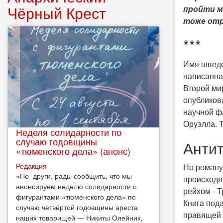
Чёрный Крест
пройти м
тоже отр
***
Имя шведск
написанна
Второй ми
опубликова
научной фа
Оруэлла. 
Неделя солидарности по
случаю годовщины
Анти
«тюменского дела» (анонс)
Редакция
Но роману
​«По_други, рады сообщить, что мы
происходя
анонсируем неделю солидарности с
рейхом - Т
фигурантами «тюменского дела» по
Книга под
случаю четвёртой годовщины ареста
правящей 
наших товарищей — Никиты Олейник,