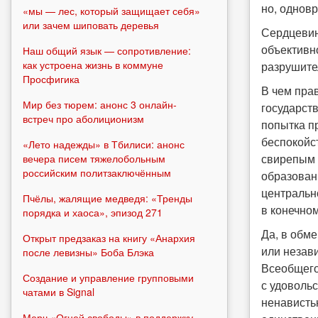
но, однов
«мы — лес, который защищает себя»
или зачем шиповать деревья
Сердцевин
объективно
Наш общий язык — сопротивление:
как устроена жизнь в коммуне
разрушител
Просфигика
В чем пра
Мир без тюрем: анонс 3 онлайн-
государств
встреч про аболиционизм
попытка п
беспокойс
«Лето надежды» в Тбилиси: анонс
свирепым 
вечера писем тяжелобольным
российским политзаключённым
образовани
центральн
Пчёлы, жалящие медведя: «Тренды
в конечном
порядка и хаоса», эпизод 271
Да, в обм
Открыт предзаказ на книгу «Анархия
или незав
после левизны» Боба Блэка
Всеобщего
Создание и управление групповыми
с удоволь
чатами в Signal
ненавистью
Мерч «Огней свободы» в поддержку