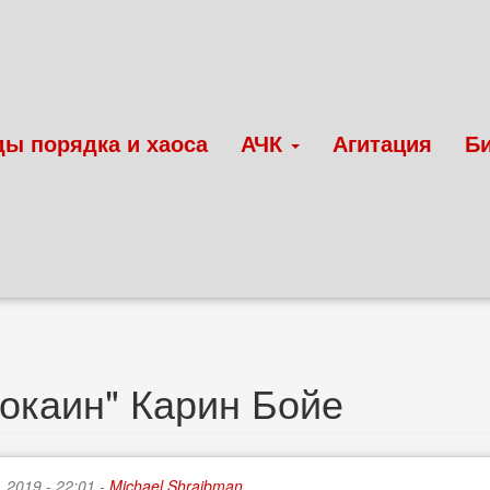
ды порядка и хаоса
АЧК
Агитация
Б
окаин" Карин Бойе
 2019 - 22:01 -
Michael Shraibman