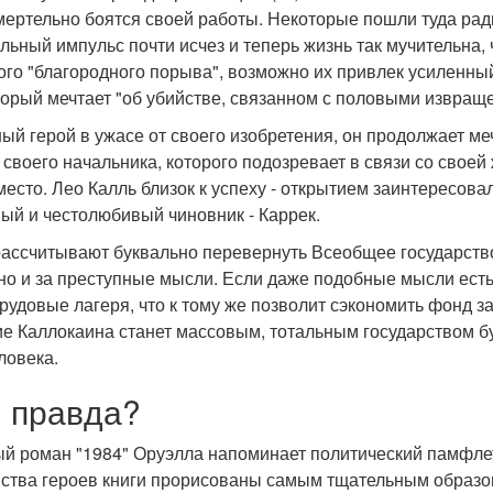
мертельно боятся своей работы. Некоторые пошли туда рад
льный импульс почти исчез и теперь жизнь так мучительна,
ого "благородного порыва", возможно их привлек усиленный
оторый мечтает "об убийстве, связанном с половыми извращ
ый герой в ужасе от своего изобретения, он продолжает мечт
своего начальника, которого подозревает в связи со своей 
место. Лео Калль близок к успеху - открытием заинтересов
ый и честолюбивый чиновник - Каррек.
рассчитывают буквально перевернуть Всеобщее государство
но и за преступные мысли. Если даже подобные мысли есть 
трудовые лагеря, что к тому же позволит сэкономить фонд з
е Каллокаина станет массовым, тотальным государством бу
ловека.
 правда?
й роман "1984" Оруэлла напоминает политический памфлет.
ства героев книги прорисованы самым тщательным образом