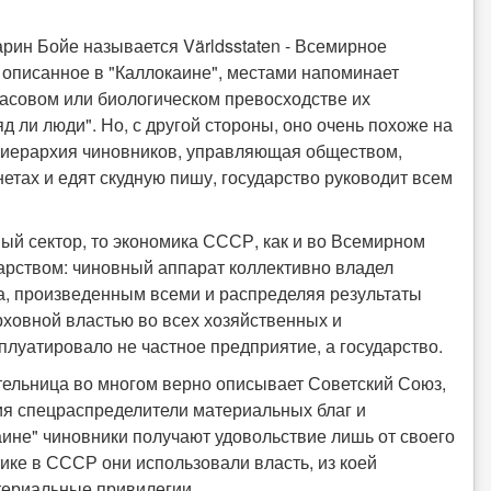
арин Бойе называется Världsstaten - Всемирное
о, описанное в "Каллокаине", местами напоминает
асовом или биологическом превосходстве их
яд ли люди". Но, с другой стороны, оно очень похоже на
ая иерархия чиновников, управляющая обществом,
етах и едят скудную пишу, государство руководит всем
ный сектор, то экономика СССР, как и во Всемирном
дарством: чиновный аппарат коллективно владел
а, произведенным всеми и распределяя результаты
ховной властью во всех хозяйственных и
луатировало не частное предприятие, а государство.
сательница во многом верно описывает Советский Союз,
вия спецраспределители материальных благ и
аине" чиновники получают удовольствие лишь от своего
тике в СССР они использовали власть, из коей
атериальные привилегии.