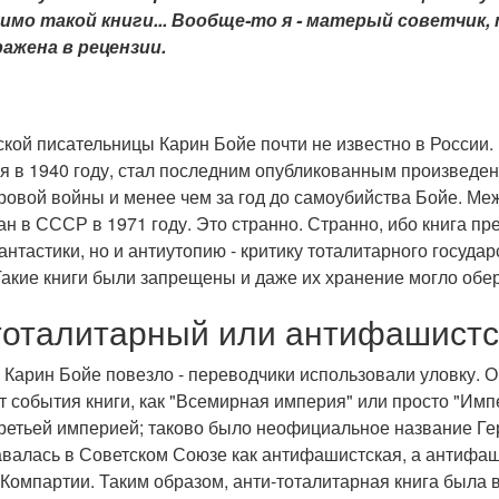
имо такой книги... Вообще-то я - матерый советчик,
ажена в рецензии.
ой писательницы Карин Бойе почти не известно в России. Е
я в 1940 году, стал последним опубликованным произведен
ровой войны и менее чем за год до самоубийства Бойе. Меж
н в СССР в 1971 году. Это странно. Странно, ибо книга пр
нтастики, но и антиутопию - критику тоталитарного государ
Такие книги были запрещены и даже их хранение могло обе
тоталитарный или антифашистс
 Карин Бойе повезло - переводчики использовали уловку. О
т события книги, как "Всемирная империя" или просто "Имп
ретьей империей; таково было неофициальное название Герм
авалась в Советском Союзе как антифашистская, а антифа
Компартии. Таким образом, анти-тоталитарная книга была в