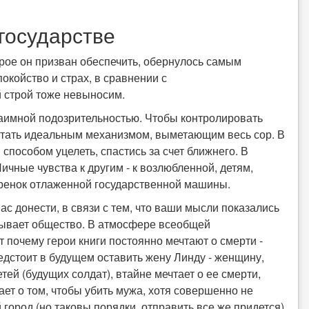
государстве
орое он призван обеспечить, обернулось самым
койство и страх, в сравнении с
й строй тоже невыносим.
аимной подозрительностью. Чтобы контролировать
 стать идеальным механизмом, выметающим весь сор. В
пособом уцелеть, спастись за счет ближнего. В
ичные чувства к другим - к возлюбленной, детям,
еренок отлаженной государственной машины.
с донести, в связи с тем, что ваши мысли показались
сывает общество. В атмосфере всеобщей
почему герои книги постоянно мечтают о смерти -
редстоит в будущем оставить жену Линду - женщину,
ей (будущих солдат), втайне мечтает о ее смерти,
мает о том, чтобы убить мужа, хотя совершенно не
й город (но таковы порядки, отправить все же придется),