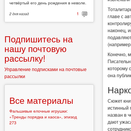
четвёртый его день рождения в неволе.
Тоталитар
1
2 дня
назад
главе с а
контролиру
наконец, 
Подпишитесь на
подавляют
(например,
нашу почтовую
Конечно, 
рассылку!
Писательн
которому 
Управление подписками на почтовые
она публи
рассылки
Нарк
Все материалы
Сюжет кни
истинный 
Фальшивые елочные игрушки:
назван в 
«Тренды порядка и хаоса», эпизод
дают ужас
273
сотрудник