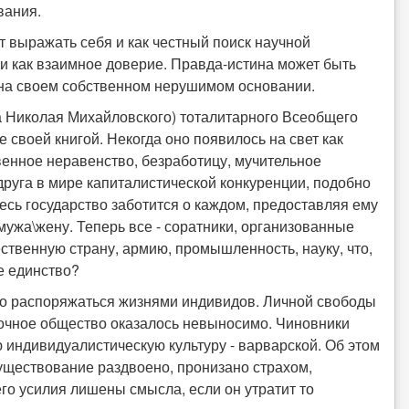
вания.
т выражать себя и как честный поиск научной
, и как взаимное доверие. Правда-истина может быть
ся на своем собственном нерушимом основании.
га Николая Михайловского) тоталитарного Всеобщего
е своей книгой. Некогда оно появилось на свет как
енное неравенство, безработицу, мучительное
руга в мире капиталистической конкуренции, подобно
есь государство заботится о каждом, предоставляя ему
 мужа\жену. Теперь все - соратники, организованные
ственную страну, армию, промышленность, науку, что,
ое единство?
аво распоряжаться жизнями индивидов. Личной свободы
ночное общество оказалось невыносимо. Чиновники
индивидуалистическую культуру - варварской. Об этом
существование раздвоено, пронизано страхом,
его усилия лишены смысла, если он утратит то