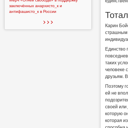
единственн
заключённых анархисто_к и
антифашисто_к в России
Тотал
> > >
Карин Бой
страшным 
индивидуа
Единство 
повседнев
таких усл
человеке с
друзьям. 
Поэтому г
ей не впо
подозрите
своей или 
которую он
которая из
способна н