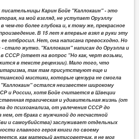
 писательницы Карин Бойе "Каллокаин" - это
торая, на мой взгляд, не уступает Оруэллу
, в чем-то более глубока и, к тому же, прекрасное
роизведение. В 15 лет я впервые взял в руки эту
е ее отбросил. Нет, она написана превосходно. Но
 - стало жутко. "Каллокаин" написан до Оруэлла и
 в СССР (ответ на вопрос "Но как, черт возьми,
жится в тексте рецензии). Мало того, что
итаризма, так там присутствуют еще и
ианской мистики, которые цензура не смогла
 "Каллокаин" остался неизвестен широкому
Р и России, хотя Бойе считается в Швеции
бственная трагическая и удивительная жизнь (от
а до психоанализа, от увлечения СССР до
в нем, от брака с мужчиной до несчастной
бви и самоубийства) заслуживает отдельных
ности главного героя книги по своему
ется, как матерый антисоветчик, я не мог