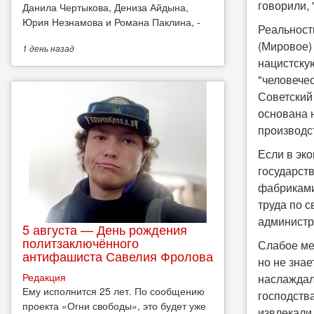
говорили, 
Данила Чертыкова, Дениза Айдына,
Юрия Незнамова и Романа Паклина, -
Реальност
(Мировое) 
1 день
назад
нацистску
"человечес
Советский
основана н
производс
Если в эк
государст
фабриками
труда по 
администр
5 августа — День рождения
политзаключённого
Слабое мес
антифашиста Савелия Фролова
но не зна
Редакция
наслаждал
Ему исполнится 25 лет. По сообщению
господства
проекта «Огни свободы», это будет уже
извлекали