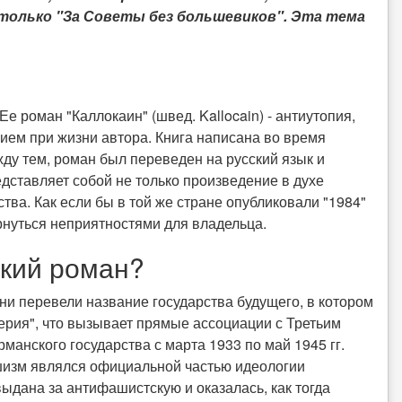
 только "За Советы без большевиков". Эта тема
е роман "Каллокаин" (швед. Kallocain) - антиутопия,
ием при жизни автора. Книга написана во время
ду тем, роман был переведен на русский язык и
едставляет собой не только произведение в духе
ства. Как если бы в той же стране опубликовали "1984"
рнуться неприятностями для владельца.
кий роман?
ни перевели название государства будущего, в котором
ерия", что вызывает прямые ассоциации с Третьим
анского государства с марта 1933 по май 1945 гг.
шизм являлся официальной частью идеологии
ыдана за антифашистскую и оказалась, как тогда