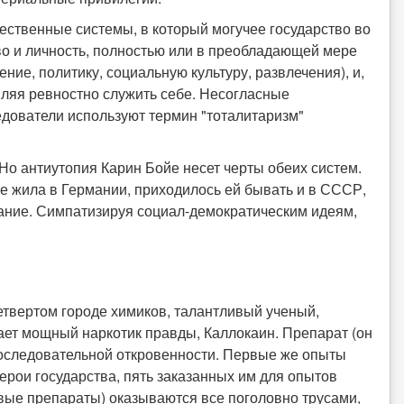
ственные системы, в который могучее государство во
о и личность, полностью или в преобладающей мере
ие, политику, социальную культуру, развлечения), и,
вляя ревностно служить себе. Несогласные
дователи используют термин "тоталитаризм"
о антиутопия Карин Бойе несет черты обеих систем.
е жила в Германии, приходилось ей бывать и в СССР,
ание. Симпатизируя социал-демократическим идеям,
етвертом городе химиков, талантливый ученый,
ает мощный наркотик правды, Каллокаин. Препарат (он
 последовательной откровенности. Первые же опыты
ерои государства, пять заказанных им для опытов
вые препараты) оказываются все поголовно трусами,