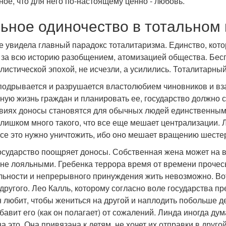
ое, что для него по-настоящему ценно - любовь.
ьное одиночество в тотальном 
е увидела главный парадокс тоталитаризма. Единство, кот
за всю историю разобщением, атомизацией общества. Беспо
листической эпохой, не исчезли, а усилились. Тоталитарны
подрывается и разрушается властолюбием чиновников и вз
ную жизнь граждан и планировать ее, государство должно
овиях доносы становятся для обычных людей единственным с
лишком много такого, что все еще мешает централизации. Л
Все это нужно уничтожить, ибо оно мешает вращению шест
осударство поощряет доносы. Собственная жена может на ва
лне лояльными. Гребенка террора время от времени проче
льности и непрерывного принуждения жить невозможно. Вот 
другого. Лео Калль, которому согласно воле государства п
 любит, чтобы жениться на другой и наплодить побольше дет
бавит его (как он полагает) от сожалений. Линда иногда ду
а это. Она привязана к детям, не хочет их отправки в друго