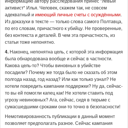
информацию автору расследования принес "левый
активист" Илья. Человек, скажем так, не совсем
адекватный и
имеющий личные счеты с осуждёнными
.
Из доказухи в тексте — только слова самого Полтавца,
по его словам, причастного к убийцу. Не проверенные,
без контекста и деталей. В чем эта причастность, из
статьи тоже непонятно.
4.
Наконец, непонятна цель, с которой эта информация
была обнародована вообще и сейчас в частности.
Какова цель-то? Чтобы виновных в убийстве
посадили? Почему же тогда было не сказать об этом
полгода назад, год назад? Или как только узнал? Не
хотели повредить кампании поддержки? Ну да, сейчас-
то вы ей помогли капец как! Не хотели ставить под
угрозу невиновных? Ага, сейчас, сидя в тюрьме с
сумасшедшими сроками они-то точно в безопасности!
Немотивированность публикации в данный момент
позволяет предполагать разное. Сейчас кампания