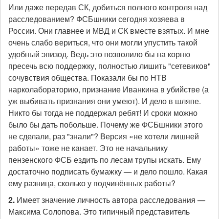
Или даже передав СК, добиться полного контроля над
расследованием? ФСБшники сегодня хозяева в
России. Они главнее и МВД и СК вместе взятых. И мне
очень слабо вериться, что они могли упустить такой
удобный эпизод. Ведь это позволило бы на корню
пресечь всю поддержку, полностью лишить "сетевиков"
сочувствия общества. Показали бы по НТВ
нарколабораторию, признание Иванкина в убийстве (а
уж выбивать признания они умеют). И дело в шляпе.
Никто бы тогда не поддержал ребят! И сроки можно
было бы дать побольше. Почему же ФСБшники этого
не сделали, раз "знали"? Версия «не хотели лишней
работы» тоже не канает. Это не начальнику
пензенского ФСБ ездить по лесам трупы искать. Ему
достаточно подписать бумажку — и дело пошло. Какая
ему разница, сколько у подчинённых работы?
2.
Имеет значение личность автора расследования —
Максима Солопова. Это типичный представитель