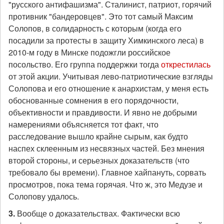
"русского антифашизма". Сталинист, патриот, горячий
противник "бандеровцев". Это тот самый Максим
Солопов, в солидарность с которым (когда его
посадили за протесты в защиту Химкинского леса) в
2010-м году в Минске подожгли российское
посольство. Его группа поддержки тогда
открестилась
от этой акции. Учитывая лево-патриотические взгляды
Солопова и его отношение к анархистам, у меня есть
обоснованные сомнения в его порядочности,
объективности и правдивости. И явно не добрыми
намерениями объясняется тот факт, что
расследование вышло крайне сырым, как будто
наспех склеенным из несвязных частей. Без мнения
второй стороны, и серьезных доказательств (что
требовало бы времени). Главное хайпануть, сорвать
просмотров, пока тема горячая. Что ж, это Медузе и
Солопову удалось.
3.
Вообще о доказательствах. Фактически всю