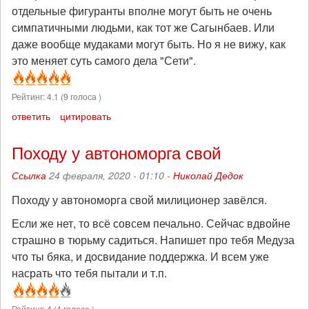
отдельные фигуранты вполне могут быть не очень
симпатичными людьми, как тот же Сагынбаев. Или
даже вообще мудаками могут быть. Но я не вижу, как
это меняет суть самого дела "Сети".
Рейтинг:
4.1
(
9
голоса )
ответить
цитировать
Походу у автономорга свой
Ссылка
24 февраля, 2020 - 01:10 -
Николай Дедок
Походу у автономорга свой милиционер завёлся.
Если же нет, то всё совсем печально. Сейчас вдвойне
страшно в тюрьму садиться. Напишет про тебя Медуза
что ты бяка, и досвидание поддержка. И всем уже
насрать что тебя пытали и т.п.
Рейтинг:
4
(
4
голоса )