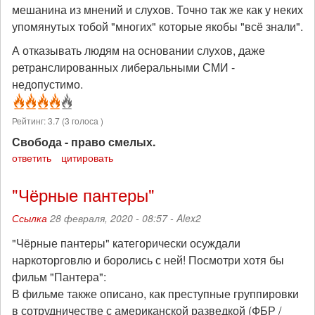
мешанина из мнений и слухов. Точно так же как у неких
упомянутых тобой "многих" которые якобы "всё знали".
А отказывать людям на основании слухов, даже
ретранслированных либеральными СМИ -
недопустимо.
Рейтинг:
3.7
(
3
голоса )
Свобода - право смелых.
ответить
цитировать
"Чёрные пантеры"
Ссылка
28 февраля, 2020 - 08:57 -
Alex2
"Чёрные пантеры" категорически осуждали
наркоторговлю и боролись с ней! Посмотри хотя бы
фильм "Пантера":
В фильме также описано, как преступные группировки
в сотрудничестве с американской разведкой (ФБР /