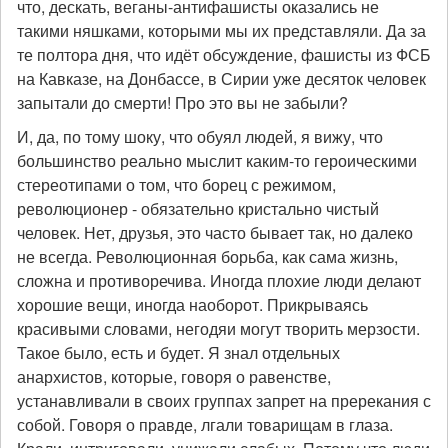
что, дескать, веганы-антифашисты оказались не
такими няшками, которыми мы их представляли. Да за
те полтора дня, что идёт обсуждение, фашисты из ФСБ
на Кавказе, на Донбассе, в Сирии уже десяток человек
запытали до смерти! Про это вы не забыли?
И, да, по тому шоку, что обуял людей, я вижу, что
большинство реально мыслит каким-то героическими
стереотипами о том, что борец с режимом,
революционер - обязательно кристально чистый
человек. Нет, друзья, это часто бывает так, но далеко
не всегда. Революционная борьба, как сама жизнь,
сложна и противоречива. Иногда плохие люди делают
хорошие вещи, иногда наоборот. Прикрываясь
красивыми словами, негодяи могут творить мерзости.
Такое было, есть и будет. Я знал отдельных
анархистов, которые, говоря о равенстве,
устанавливали в своих группах запрет на пререкания с
собой. Говоря о правде, лгали товарищам в глаза.