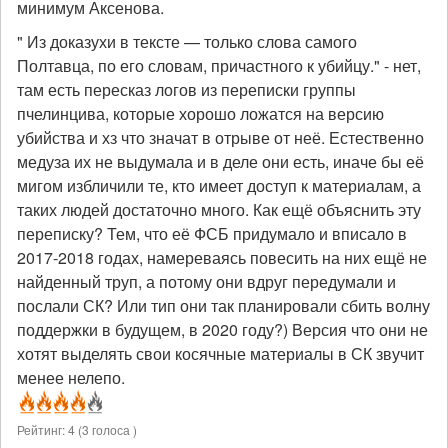
минимум Аксенова.
" Из доказухи в тексте — только слова самого
Полтавца, по его словам, причастного к убийцу." - нет,
там есть пересказ логов из переписки группы
пчелинцива, которые хорошо ложатся на версию
убийства и хз что значат в отрыве от неё. Естественно
медуза их не выдумала и в деле они есть, иначе бы её
мигом избличили те, кто имеет доступ к материалам, а
таких людей достаточно много. Как ещё объяснить эту
переписку? Тем, что её ФСБ придумало и вписало в
2017-2018 годах, намереваясь повесить на них ещё не
найденный труп, а потому они вдруг передумали и
послали СК? Или тип они так планировали сбить волну
поддержки в будущем, в 2020 году?) Версия что они не
хотят выделять свои косячные материалы в СК звучит
менее нелепо.
Рейтинг:
4
(
3
голоса )