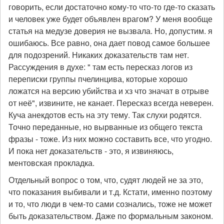
говорить, если достаточно кому-то что-то где-то сказать
и человек уже будет объявлен врагом? У меня вообще
статья на медузе доверия не вызвала. Но, допустим. я
ошибаюсь. Все равно, она дает повод самое большее
для подозрений. Никаких доказательств там нет.
Рассуждения в духе: " там есть пересказ логов из
переписки группы пчелинцива, которые хорошо
ложатся на версию убийства и хз что значат в отрыве
от неё", извините, не канает. Пересказ всегда неверен.
Куча анекдотов есть на эту тему. Так слухи родятся.
Точно переданные, но вырванные из общего текста
фразы - тоже. Из них можно составить все, что угодно.
И пока нет доказательств - это, я извиняюсь,
ментовская прокладка.
Отдельный вопрос о том, что, судят людей не за это,
что показания выбивали и т.д. Кстати, именно поэтому
и то, что люди в чем-то сами сознались, тоже не может
быть доказательством. Даже по формальным законом.