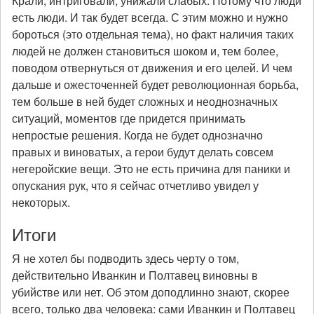
Крали, интриговали, унижали слабых. Потому что люди
есть люди. И так будет всегда. С этим можно и нужно
бороться (это отдельная тема), но факт наличия таких
людей не должен становиться шоком и, тем более,
поводом отвернуться от движения и его целей. И чем
дальше и ожесточенней будет революционная борьба,
тем больше в ней будет сложных и неоднозначных
ситуаций, моментов где придется принимать
непростые решения. Когда не будет однозначно
правых и виноватых, а герои будут делать совсем
негеройские вещи. Это не есть причина для паники и
опускания рук, что я сейчас отчетливо увидел у
некоторых.
Итоги
Я не хотел бы подводить здесь черту о том,
действительно Иванкин и Полтавец виновны в
убийстве или нет. Об этом доподлинно знают, скорее
всего, только два человека: сами Иванкин и Полтавец