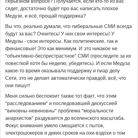
серьезном вопросе? Получается, если кто-то из вас
сядет, достаточно будет про вас написать плохое
Медузе, и всё, прощай поддержка?
Вы что, реально думали, что либеральные СМИ всегда
будут за вас? Очнитесь! У них свои интересы! У
Медузы - свои интересы. Как политические, так и
финансовые! Это как минимум. И это никакое не
"объективно-беспристрастное" СМИ (проследите за их
повесткой хотя бы неделю, убедитесь). И если Медуза
какое-то время оказывала поддержку и пиар делу
Сети, это не делает автоматически правдой, всё, что
они пишут!
Меня сильно беспокоит также тот факт, что этим
"расследованием" и последовавшей дискуссией
"виновны-невиновны" проблема "моральности
анархистов" раздувается до вселенского масштаба.
Фокус внимания умело смещается с пыток,
электрошокеров и диких сроков на охи-вздохи о том