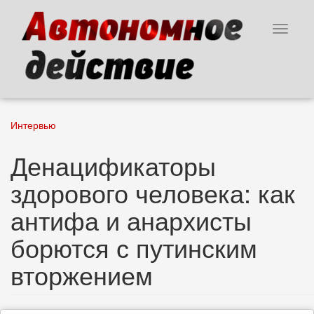
Перейти
к
Toggle
основному
navigat
содержанию
Интервью
Денацификаторы
здорового человека: как
антифа и анархисты
борются с путинским
вторжением