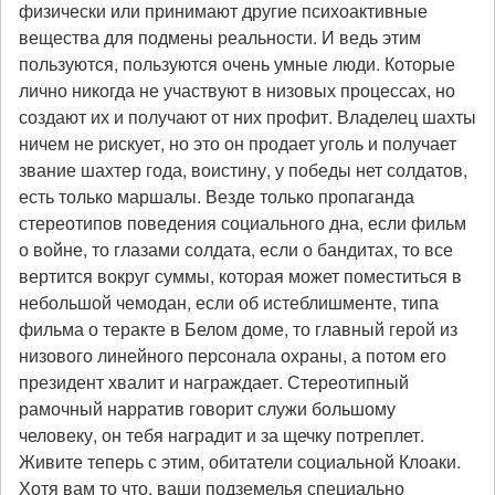
физически или принимают другие психоактивные
вещества для подмены реальности. И ведь этим
пользуются, пользуются очень умные люди. Которые
лично никогда не участвуют в низовых процессах, но
создают их и получают от них профит. Владелец шахты
ничем не рискует, но это он продает уголь и получает
звание шахтер года, воистину, у победы нет солдатов,
есть только маршалы. Везде только пропаганда
стереотипов поведения социального дна, если фильм
о войне, то глазами солдата, если о бандитах, то все
вертится вокруг суммы, которая может поместиться в
небольшой чемодан, если об истеблишменте, типа
фильма о теракте в Белом доме, то главный герой из
низового линейного персонала охраны, а потом его
президент хвалит и награждает. Стереотипный
рамочный нарратив говорит служи большому
человеку, он тебя наградит и за щечку потреплет.
Живите теперь с этим, обитатели социальной Клоаки.
Хотя вам то что, ваши подземелья специально