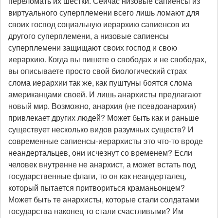
переломать их шестки. Сейчас низовые сапиенсы из
виртуального суперплемени всего лишь ломают для
своих господ социальную иерархию сапиенсов из
другого суперплемени, а низовые сапиенсы
суперплемени защищают своих господ и свою
иерархию. Когда вы пишете о свободах и не свободах,
вы описываете просто свой биологический страх
слома иерархии так же, как пуштуны боятся слома
американцами своей. И лишь анархисты предлагают
новый мир. Возможно, анархия (не псевдоанархия)
привлекает других людей? Может быть как и раньше
существует несколько видов разумных существ? И
современные сапиенсы-иерархисты это что-то вроде
неандертальцев, они исчезнут со временем? Если
человек внутренне не анархист, а может встать под
государственные флаги, то он как неандерталец,
который пытается притвориться краманьонцем?
Может быть те анархисты, которые стали солдатами
государства наконец то стали счастливыми? Им