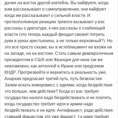
далее на восток другой коктейль. Вы кайфуете, когда
вам рассказывают о самоуправлении, они кайфуют
когда им рассказывают о сильной власти. И
протвоположную реакцию тревоги вызывают у вас
рассказы о диктатуре, к них рассказы о слабеющей
власти (что теперь каждый феодал сможет погреть
руки в руках крестьянина, а не только верховный?). Но
это все просто сказки, вы в истеблишмент не вхожи ни
на западе, ни на востоке. Стать самым демократичным
президентом в США или Франции для низа так же
невозможно, как аятоллой в Иране или предсеком
КНДР. Протрезвейте и вернитесь в реальность уже.
Анархия предлагает третий путь, путь безвластия.
Зачем искать компромисс с идеями, когда бездействие
это больше, чем действие? Когда от вас требует
государство налоги надо бездействовать и не платить,
когда государство требует идти в армии надо
бездействовать и не идти. Антифашист, ради действия
ставший фашистом это уже фашист, т.к идея требует