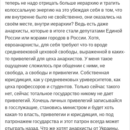
теперь не надо отрицать больше иерархию и тратить
колоссальную энергию на это убеждая себя в том, что
им внутренне было не свойственно, они оказались на
своём месте, внутри иерархии? Ведь есть даже
анархисты, которые в итоге стали депутатами Единой
России или мэрами городов в России. Хотя,
евроанархисты, для себя требуют что-то вроде
средневековой цеховой свободы, выраженной в каких-
то привелегий для цеха анархистов. У меня такое
ощущение сложилось при общении с ними, не
свобода, а свободы и привилегии. Собственная
юрисдикция, как у средневековых уриверситетов, как
цеха профессоров и студентов. Только сейчас такого
нет, сейчас тотальное государство никому не дает
привелегий. Хочешь личных привелегий записывайся
в госслужащие, становись министром и будет хоть
какая-то власть, привелегии и юрисдикция, но под
патронажем государства и этот патрон всегда может
отыграть назад. Что же хотят анархисты от Украины,