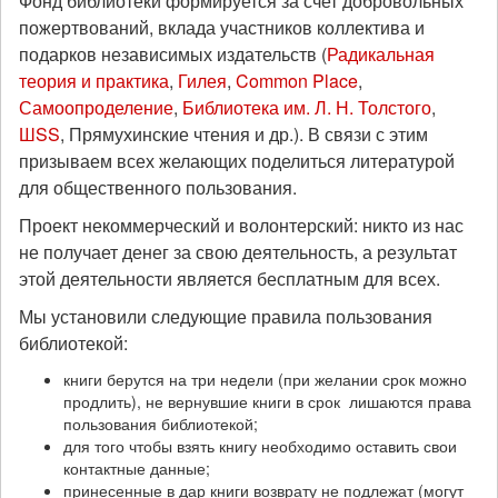
Фонд библиотеки формируется за счет добровольных
пожертвований, вклада участников коллектива и
подарков независимых издательств (
Радикальная
теория и практика
,
Гилея
,
Common Place
,
Самоопроделение
,
Библиотека им. Л. Н. Толстого
,
ШSS
, Прямухинские чтения и др.). В связи с этим
призываем всех желающих поделиться литературой
для общественного пользования.
Проект некоммерческий и волонтерский: никто из нас
не получает денег за свою деятельность, а результат
этой деятельности является бесплатным для всех.
Мы установили следующие правила пользования
библиотекой:
книги берутся на три недели (при желании срок можно
продлить), не вернувшие книги в срок лишаются права
пользования библиотекой;
для того чтобы взять книгу необходимо оставить свои
контактные данные;
принесенные в дар книги возврату не подлежат (могут