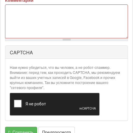
Комментарий
*
CAPTCHA
Более
подробная
информация
Нам нужно убедиться, что вы человек, а не робот-спаммер.
о
Внимание: перед тем, как проходить CAPTCHA, мы рекомендуем
текстовых
выйти из ваших учетных записей в Google, Facebook и прочих
крупных компаниях. Так вы усложните построение вашего
форматах
"сетевого профиля".
Сохранить
Предпросмотр