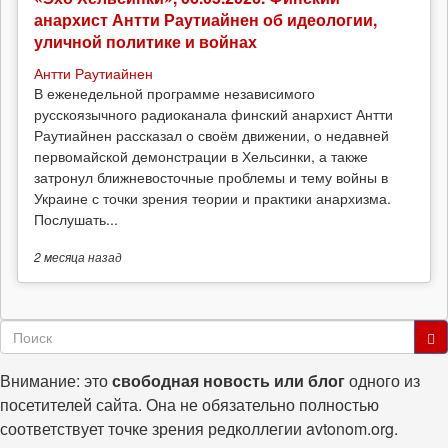
анархист Антти Раутиайнен об идеологии,
уличной политике и войнах
Антти Раутиайнен
В еженедельной программе независимого
русскоязычного радиоканала финский анархист Антти
Раутиайнен рассказал о своём движении, о недавней
первомайской демонстрации в Хельсинки, а также
затронул ближневосточные проблемы и тему войны в
Украине с точки зрения теории и практики анархизма.
Послушать...
2 месяца
назад
Форма
поиска
Поиск
Внимание: это
свободная новость или блог
одного из
посетителей сайта. Она не обязательно полностью
соответствует точке зрения редколлегии avtonom.org.