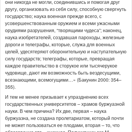
они никогда не могли, соединившись и помогая друг
другу, организовать из себя силу, способную свергнуть
государство; наука военная прежде всего, с
усовершенствованным оружием и всеми ужасными
орудиями разрушения, “творящими чудеса”; наконец,
наука изобретателей, создавшая пароходы, железные
дороги и телеграфы, которые, служа для военных
целей, удесятеряют оборонительную и наступательную
силу государств; телеграфы, которые, превращая
каждое правительство в сторукое или тысячерукое
чудовище, дают им возможность быть вездесущими,
всезнающими, всемогущими…» (Бакунин 2000: 354–
355).
И тем не менее призывает к упразднению всех
государственных университетов – храмов буржуазной
науки. В чем причина? Их две, первая – наука
буржуазна, не создана пролетариатом, который почти
не может пользоваться ее плодами, вторая – то, что