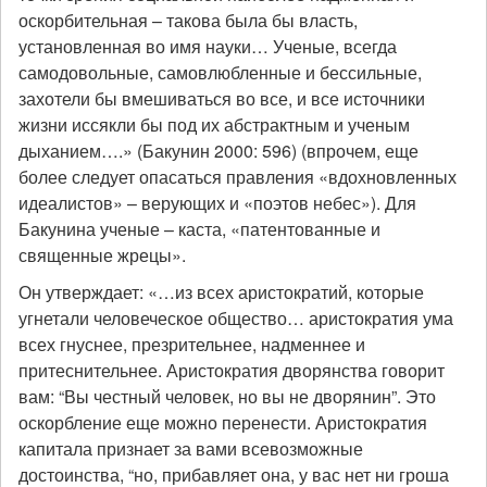
оскорбительная – такова была бы власть,
установленная во имя науки… Ученые, всегда
самодовольные, самовлюбленные и бессильные,
захотели бы вмешиваться во все, и все источники
жизни иссякли бы под их абстрактным и ученым
дыханием….» (Бакунин 2000: 596) (впрочем, еще
более следует опасаться правления «вдохновленных
идеалистов» – верующих и «поэтов небес»). Для
Бакунина ученые – каста, «патентованные и
священные жрецы».
Он утверждает: «…из всех аристократий, которые
угнетали человеческое общество… аристократия ума
всех гнуснее, презрительнее, надменнее и
притеснительнее. Аристократия дворянства говорит
вам: “Вы честный человек, но вы не дворянин”. Это
оскорбление еще можно перенести. Аристократия
капитала признает за вами всевозможные
достоинства, “но, прибавляет она, у вас нет ни гроша