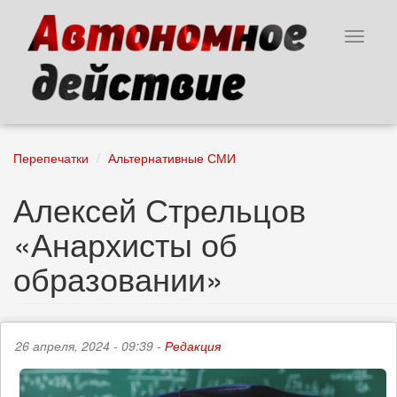
Перейти
к
Toggle
основному
navigat
содержанию
Перепечатки
Альтернативные СМИ
Алексей Стрельцов
«Анархисты об
образовании»
26 апреля, 2024 - 09:39 -
Редакция