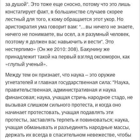
за душой”. Это тоже еще сносно, потому что это лишь
констатирует факт, в большинстве случаев скорее
лестный для того, к кому обращается этот укор. Но
аристократия ума говорит вам: “…вы ничего не знаете,
ничего не понимаете, вы осел, а я разумный человек,
поэтому я должен вас навьючить и вести”. Это
нестерпимо» (Он же 2010: 308). Бакунину же
принадлежит такой на первый взгляд оксюморон, как
«глупый ученый».
Между тем он признает, что наука – это оружие
угнетателей и главная государственная сила: "Наука,
правительственная, административная и наука
финансовая; наука, учащая стричь народное стадо, не
вызывая слишком сильного протеста, и когда оно
начинает протестовать, учащая подавлять эти
протесты, заставлять терпеть и повиноваться; наука,
учащая обманывать и разъединять народные массы,
держать их всегда в спасительном невежестве, чтобы