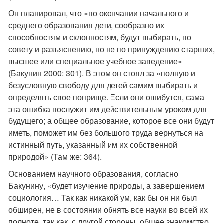
Он планировал, что «по окончании начального и
среднего образования дети, сообразно их
способностям и склонностям, будут выбирать, по
совету и разъяснению, но не по принуждению старших,
высшее или специальное учебное заведение»
(Бакунин 2000: 301). В этом он стоял за «полную и
безусловную свободу для детей самим выбирать и
определять свое поприще. Если они ошибутся, сама
эта ошибка послужит им действительным уроком для
будущего; а общее образование, которое все они будут
иметь, поможет им без большого труда вернуться на
истинный путь, указанный им их собственной
природой» (Там же: 364).
Основанием научного образования, согласно
Бакунину, «будет изучение природы, а завершением
социология… Так как никакой ум, как бы он ни был
обширен, не в состоянии обнять все науки во всей их
полноте, так как, с другой стороны, общее знакомство