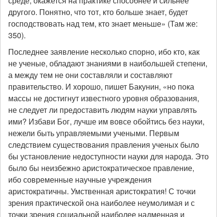
среде, окажется на практике способнее и сильнее
другого. Понятно, что тот, кто больше знает, будет
господствовать над тем, кто знает меньше» (Там же:
350).
Последнее заявление несколько спорно, ибо кто, как
не ученые, обладают знаниями в наибольшей степени,
а между тем не они составляли и составляют
правительство. И хорошо, пишет Бакунин, «но пока
массы не достигнут известного уровня образования,
не следует ли предоставить людям науки управлять
ими? Избави Бог, лучше им вовсе обойтись без науки,
нежели быть управляемыми учеными. Первым
следствием существования правления ученых было
бы установление недоступности науки для народа. Это
было бы неизбежно аристократическое правление,
ибо современные научные учреждения
аристократичны. Умственная аристократия! С точки
зрения практической она наиболее неумолимая и с
точки зрения социальной наиболее надменная и