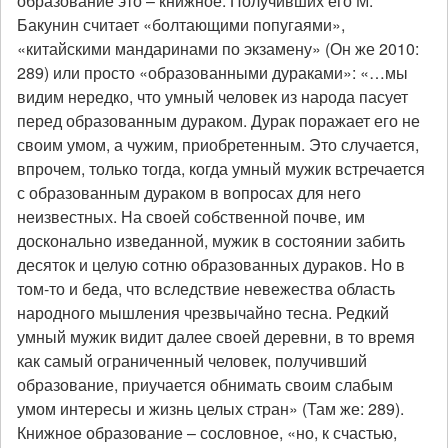
образование это – книжное. Получивших его М.
Бакунин считает «болтающими попугаями»,
«китайскими мандаринами по экзамену» (Он же 2010:
289) или просто «образованными дураками»: «…мы
видим нередко, что умный человек из народа пасует
перед образованным дураком. Дурак поражает его не
своим умом, а чужим, приобретенным. Это случается,
впрочем, только тогда, когда умный мужик встречается
с образованным дураком в вопросах для него
неизвестных. На своей собственной почве, им
досконально изведанной, мужик в состоянии забить
десяток и целую сотню образованных дураков. Но в
том-то и беда, что вследствие невежества область
народного мышления чрезвычайно тесна. Редкий
умный мужик видит далее своей деревни, в то время
как самый ограниченный человек, получивший
образование, приучается обнимать своим слабым
умом интересы и жизнь целых стран» (Там же: 289).
Книжное образование – сословное, «но, к счастью,