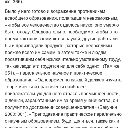
же: 365).
Было у него готово и возражение противникам
всеобщего образования, полагавшим невозможным,
«чтобы все человечество отдалось науке: оно умерло
бы с голоду. Следовательно, необходимо, чтобы в то
время как одни занимаются наукой, другие работали
бы и производили продукты, которые необходимы
прежде всего им самим, а затем также и людям,
посвятившим себя исключительно умственному труду,
так как люди эти трудятся ни для себя одних» (Там же:
351), – параллельное научное и практическое
образование: «Одновременно каждый должен изучать
теоретически и практически наиболее
привлекательную для него отрасль промышленности,
а деньги, заработанные им за время ученичества, он
получит по достижении совершеннолетия» (Бакунин
2000: 301). «Преподавание практическое параллельно
с научным образованием, будет делиться, также как и
научное, на две части: общую, дающую детям общую