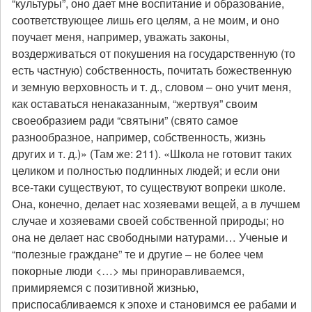
“культуры”, оно дает мне воспитание и образование,
соответствующее лишь его целям, а не моим, и оно
поучает меня, например, уважать законы,
воздерживаться от покушения на государственную (то
есть частную) собственность, почитать божественную
и земную верховность и т. д., словом – оно учит меня,
как оставаться ненаказанным, “жертвуя” своим
своеобразием ради “святыни” (свято самое
разнообразное, например, собственность, жизнь
других и т. д.)» (Там же: 211). «Школа не готовит таких
целиком и полностью подлинных людей; и если они
все-таки существуют, то существуют вопреки школе.
Она, конечно, делает нас хозяевами вещей, а в лучшем
случае и хозяевами своей собственной природы; но
она не делает нас свободными натурами… Ученые и
“полезные граждане” те и другие – не более чем
покорные люди <…> мы приноравливаемся,
примиряемся с позитивной жизнью,
приспосабливаемся к эпохе и становимся ее рабами и