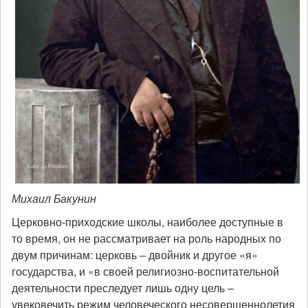
Михаил Бакунин
Церковно-приходские школы, наиболее доступные в
то время, он не рассматривает на роль народных по
двум причинам: церковь – двойник и другое «я»
государства, и «в своей религиозно-воспитательной
деятельности преследует лишь одну цель –
увековечить режим человеческого несовершеннолетия