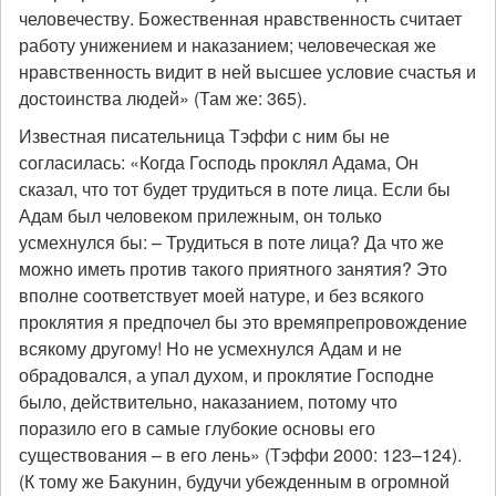
человечеству. Божественная нравственность считает
работу унижением и наказанием; человеческая же
нравственность видит в ней высшее условие счастья и
достоинства людей» (Там же: 365).
Известная писательница Тэффи с ним бы не
согласилась: «Когда Господь проклял Адама, Он
сказал, что тот будет трудиться в поте лица. Если бы
Адам был человеком прилежным, он только
усмехнулся бы: – Трудиться в поте лица? Да что же
можно иметь против такого приятного занятия? Это
вполне соответствует моей натуре, и без всякого
проклятия я предпочел бы это времяпрепровождение
всякому другому! Но не усмехнулся Адам и не
обрадовался, а упал духом, и проклятие Господне
было, действительно, наказанием, потому что
поразило его в самые глубокие основы его
существования – в его лень» (Тэффи 2000: 123–124).
(К тому же Бакунин, будучи убежденным в огромной