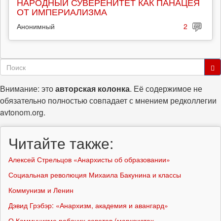
НАРОДНЫЙ СУВЕРЕНИТЕТ КАК ПАНАЦЕЯ
ОТ ИМПЕРИАЛИЗМА
Анонимный
2
Форма
поиска
Поиск
Внимание: это
авторская колонка
. Её содержимое не
обязательно полностью совпадает с мнением редколлегии
avtonom.org.
Читайте также:
Алексей Стрельцов «Анархисты об образовании»
Социальная революция Михаила Бакунина и классы
Коммунизм и Ленин
Дэвид Грэбэр: «Анархизм, академия и авангард»
О Коммунизме рабочих советов (марксистах-