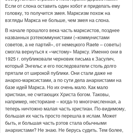
Если от слона оставить один хобот и приделать ему
головку, то получится змея. Марксизм похож на
взгляды Маркса не больше, чем змея на слона.
В начале прошлого века часть марксистов, позднее
названных рэтекоммунистами («коммунистами
советов, а не партий», от немецкого Raete – советы)
смогла вернуться к «чистому» Марксу. Именно они в
1925 г. опубликовали черновик письма к Засулич,
который Энгельс и его последователи столь долго
прятали от широкой публики. Они стали даже не
анархо-марксистами, а по сути дела анархистами на
базе идей Маркса. Но их очень мало. Как мало
христиан, не считающих Христа богом. Таковы,
например, несториане – когда-то многочисленная, а
теперь ничтожно малая часть христиан. По-видимому,
большая их часть просто перешла в ислам. Может
быть, и большая часть рэтов стала обычными
анархистами? Не знаю. Не берусь судить. Тем более,