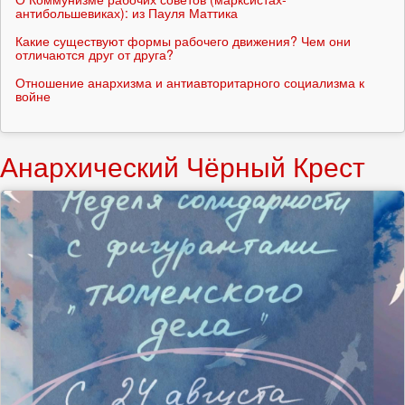
антибольшевиках): из Пауля Маттика
Какие существуют формы рабочего движения? Чем они
отличаются друг от друга?
Отношение анархизма и антиавторитарного социализма к
войне
Анархический Чёрный Крест