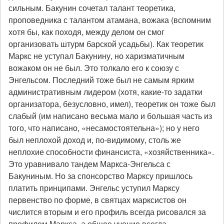
сильным. Бакунин сочетал талант теоретика,
проповедника с талантом атамана, вожака (вспомним
хотя бы, как походя, между делом он смог
организовать штурм барской усадьбы). Как теоретик
Маркс не уступал Бакунину, но харизматичным
вожаком он не был. Это толкало его к союзу с
Энгельсом. Последний тоже был не самым ярким
административным лидером (хотя, какие-то задатки
организатора, безусловно, имел), теоретик он тоже был
слабый (им написано весьма мало и большая часть из
того, что написано, «несамостоятельна»); но у него
был неплохой доход и, по-видимому, столь же
неплохие способности финансиста, «хозяйственника».
Это уравнивало тандем Маркса-Энгельса с
Бакуниным. Но за спонсорство Марксу пришлось
платить принципами. Энгельс уступил Марксу
первенство по форме, в святцах марксистов он
числится вторым и его профиль всегда рисовался за
профилем Маркса, а общее учение всегда