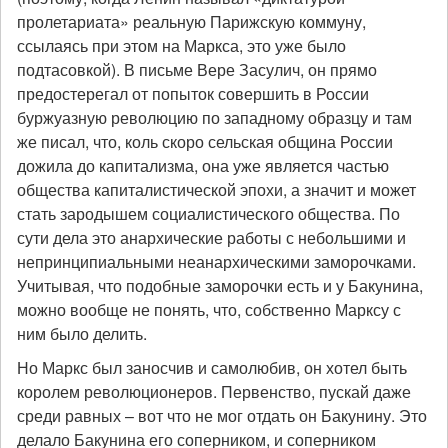
пролетариата» реальную Парижскую коммуну,
ссылаясь при этом на Маркса, это уже было
подтасовкой). В письме Вере Засулич, он прямо
предостерегал от попыток совершить в России
буржуазную революцию по западному образцу и там
же писал, что, коль скоро сельская община России
дожила до капитализма, она уже является частью
общества капиталистической эпохи, а значит и может
стать зародышем социалистического общества. По
сути дела это анархические работы с небольшими и
непринципиальными неанархическими заморочками.
Учитывая, что подобные заморочки есть и у Бакунина,
можно вообще не понять, что, собственно Марксу с
ним было делить.
Но Маркс был заносчив и самолюбив, он хотел быть
королем революционеров. Первенство, пускай даже
среди равных – вот что не мог отдать он Бакунину. Это
делало Бакунина его соперником, и соперником