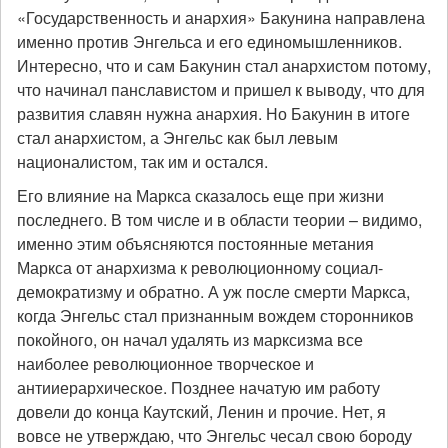
«Государственность и анархия» Бакунина направлена
именно против Энгельса и его единомышленников.
Интересно, что и сам Бакунин стал анархистом потому,
что начинал панславистом и пришел к выводу, что для
развития славян нужна анархия. Но Бакунин в итоге
стал анархистом, а Энгельс как был левым
националистом, так им и остался.
Его влияние на Маркса сказалось еще при жизни
последнего. В том числе и в области теории – видимо,
именно этим объясняются постоянные метания
Маркса от анархизма к революционному социал-
демократизму и обратно. А уж после смерти Маркса,
когда Энгельс стал признанным вождем сторонников
покойного, он начал удалять из марксизма все
наиболее революционное творческое и
антииерархическое. Позднее начатую им работу
довели до конца Каутский, Ленин и прочие. Нет, я
вовсе не утверждаю, что Энгельс чесал свою бороду