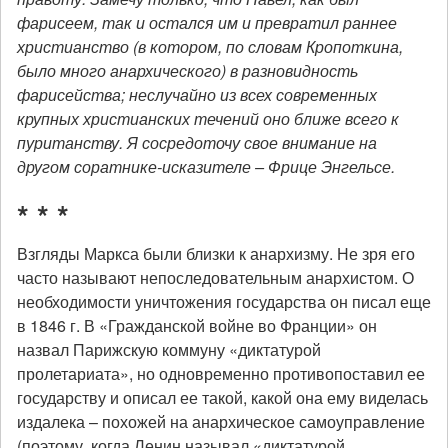
фарисеем, так и остался им и превратил раннее
христианство (в котором, по словам Кропоткина,
было много анархического) в разновидность
фарисейства; неслучайно из всех современных
крупных христианских течений оно ближе всего к
пуританству. Я сосредоточу свое внимание на
другом соратнике-исказителе – Фрице Энгельсе.
* * *
Взгляды Маркса были близки к анархизму. Не зря его
часто называют непоследовательным анархистом. О
необходимости уничтожения государства он писал еще
в 1846 г. В «Гражданской войне во Франции» он
назвал Парижскую коммуну «диктатурой
пролетариата», но одновременно противопоставил ее
государству и описал ее такой, какой она ему виделась
издалека – похожей на анархическое самоуправление
(поэтому, когда Ленин называл «диктатурой