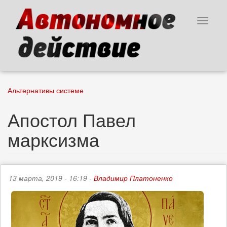
Перейти
к
Toggle
основному
navigat
содержанию
Альтернативы системе
Апостол Павел
марксизма
13 марта, 2019 - 16:19 -
Владимир Платоненко