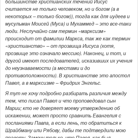
большинстве христианских течений Иисус
считается не только человеком, но и богом (а в
некоторых – только богом)), тогда как для иудеев и
мусульман Моисей (Муса) и Мухаммед – это все-таки
люди. Неслучайно сам термин «марксизм»
происходит от фамилии Маркса, так же как термин
«христианство» – от прозвища Иисуса (хотя,
прозвище это означало мессию). Наконец, и тот, и
другой имеют последователей, исказивших их учения
до неузнаваемости (а местами и до
противоположности). В христианстве это апостол
Павел, а в марксизме – Фридрих Энгельс.
Я тут не хочу подробно разбирать различия между
тем, что писал Павел и что проповедовал сын
Марии; кто не доверяет моему утверждению об
искажении, может просто сравнить Евангелия с
посланиями Павла, а если лень, то обратиться к
Шрайбману или Рябову, дабы те подтвердили мою
правоту. Замечу только, что Павел, как был