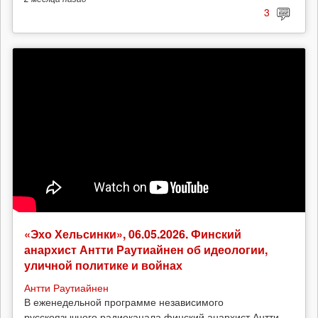
3
«Эхо Хельсинки», 06.05.2026. Финский
анархист Антти Раутиайнен об идеологии,
уличной политике и войнах
Антти Раутиайнен
В еженедельной программе независимого
русскоязычного радиоканала финский анархист Антти