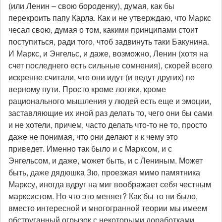
(или Ленин – свою бороденку), думая, как бы
перекроить папу Карла. Как и не утверждаю, что Маркс
чесал свою, думая о том, какими принципами стоит
поступиться, ради того, чтоб задвинуть таки Бакунина.
И Маркс, и Энгельс, и даже, возможно, Ленин (хотя на
счет последнего есть сильные сомнения), скорей всего
искренне считали, что они идут (и ведут других) по
верному пути. Просто кроме логики, кроме
рационального мышления у людей есть еще и эмоции,
заставляющие их иной раз делать то, чего они бы сами
и не хотели, причем, часто делать что-то не то, просто
даже не понимая, что они делают и к чему это
приведет. Именно так было и с Марксом, и с
Энгельсом, и даже, может быть, и с Лениным. Может
быть, даже дядюшка Зю, проезжая мимо памятника
Марксу, иногда вдруг на миг воображает себя честным
марксистом. Но что это меняет? Как бы то ни было,
вместо интересной и многогранной теории мы имеем
обструганный огрызок с некоторыми доработками.