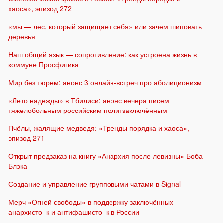
хаоса», эпизод 272
«мы — лес, который защищает себя» или зачем шиповать
деревья
Наш общий язык — сопротивление: как устроена жизнь в
коммуне Просфигика
Мир без тюрем: анонс 3 онлайн-встреч про аболиционизм
«Лето надежды» в Тбилиси: анонс вечера писем
тяжелобольным российским политзаключённым
Пчёлы, жалящие медведя: «Тренды порядка и хаоса»,
эпизод 271
Открыт предзаказ на книгу «Анархия после левизны» Боба
Блэка
Создание и управление групповыми чатами в Signal
Мерч «Огней свободы» в поддержку заключённых
анархисто_к и антифашисто_к в России