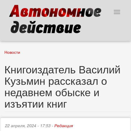
Перейти
к
Toggle
основному
navigat
содержанию
Новости
Книгоиздатель Василий
Кузьмин рассказал о
недавнем обыске и
изъятии книг
22 апреля, 2024 - 17:53 -
Редакция