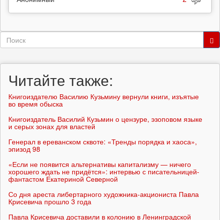
Форма
поиска
Поиск
Читайте также:
Книгоиздателю Василию Кузьмину вернули книги, изъятые
во время обыска
Книгоиздатель Василий Кузьмин о цензуре, эзоповом языке
и серых зонах для властей
Генерал в ереванском сквоте: «Тренды порядка и хаоса»,
эпизод 98
«Если не появится альтернативы капитализму — ничего
хорошего ждать не придётся»: интервью с писательницей-
фантастом Екатериной Северной
Со дня ареста либертарного художника-акциониста Павла
Крисевича прошло 3 года
Павла Крисевича доставили в колонию в Ленинградской