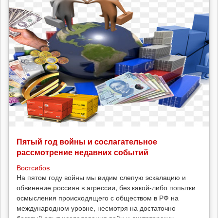
Пятый год войны и сослагательное
рассмотрение недавних событий
Востсибов
На пятом году войны мы видим слепую эскалацию и
обвинение россиян в агрессии, без какой-либо попытки
осмысления происходящего с обществом в РФ на
международном уровне, несмотря на достаточно
богатый опыт исследования войн и диктаторских