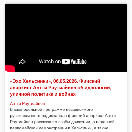
«Эхо Хельсинки», 06.05.2026. Финский
анархист Антти Раутиайнен об идеологии,
уличной политике и войнах
Антти Раутиайнен
В еженедельной программе независимого
русскоязычного радиоканала финский анархист Антти
Раутиайнен рассказал о своём движении, о недавней
первомайской демонстрации в Хельсинки, а также