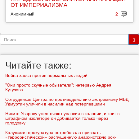
ОТ ИМПЕРИАЛИЗМА
Анонимный
2
Форма
поиска
Поиск
Читайте также:
Война хаоса против нормальных людей
"Они просто скучные обыватели": интервью Андрея
Кутузова
Сотрудников Центра по противодействию экстремизму МВД
Удмуртии уличили в насилии над потерпевшими
Никите Уварову ужесточают условия в колонии, и книг в
штрафном изоляторе он добивается только через
голодовку
Калужская прокуратура потребовала признать
«террористической» распущенную анархистскую рок-