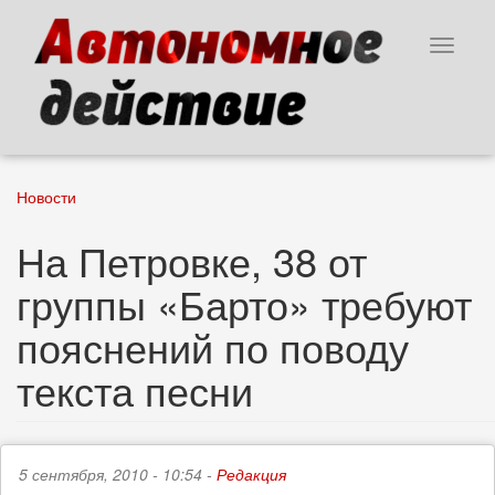
Перейти
к
Toggle
основному
navigat
содержанию
Новости
На Петровке, 38 от
группы «Барто» требуют
пояснений по поводу
текста песни
5 сентября, 2010 - 10:54 -
Редакция