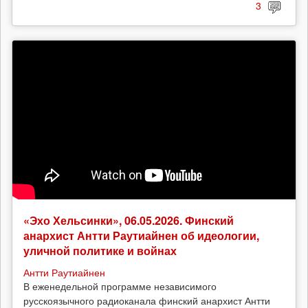
3
«Эхо Хельсинки», 06.05.2026. Финский
анархист Антти Раутиайнен об идеологии,
уличной политике и войнах
Антти Раутиайнен
В еженедельной программе независимого
русскоязычного радиоканала финский анархист Антти