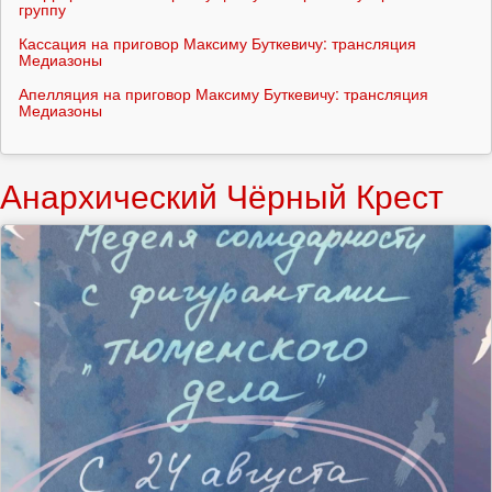
группу
Кассация на приговор Максиму Буткевичу: трансляция
Медиазоны
Апелляция на приговор Максиму Буткевичу: трансляция
Медиазоны
Анархический Чёрный Крест