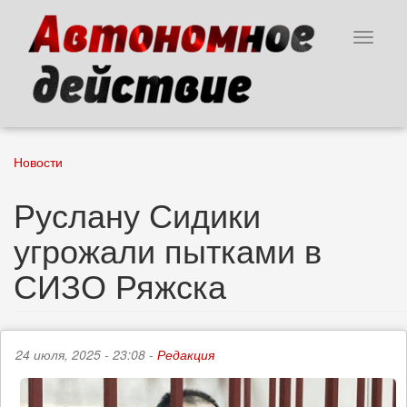
Перейти
к
Toggle
основному
navigat
содержанию
Новости
Руслану Сидики
угрожали пытками в
СИЗО Ряжска
24 июля, 2025 - 23:08 -
Редакция