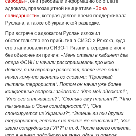
свободы
», они требовали информацию об оплате
адвоката, правозащитной инициативе «
Зона
солидарности
», которая долгое время поддерживала
Руслана, а также об украинской разведке.
При встрече с адвокатом Руслан изложил
обстоятельства его прибытия в СИЗО-2 Ряжска, куда
его этапировали из СИЗО-1 Рязани в середине июня
без объяснения причин:
«Меня отвели в кабинет два
опера ФСИН и начали расспрашивать про мою
делюгу, я им вкратце рассказал, после чего один
начал кому-то звонить со словами: "Приезжай
пытать террориста". Потом он начал уже более
конкретные вопросы задавать: "Кто мой адвокат?",
"Кто его оплачивает?", "Сколько ему платят?", "Что
ты знаешь о 'Зоне солидарности'?", "Она
спонсируется из Украины?", "Знаешь ли ты других
террористов, готовых на такие же действия?", "Как
звали сотрудников ГУР?" и т. д. После моего ответа,
что я ничего подобного не знаю, один из оперов