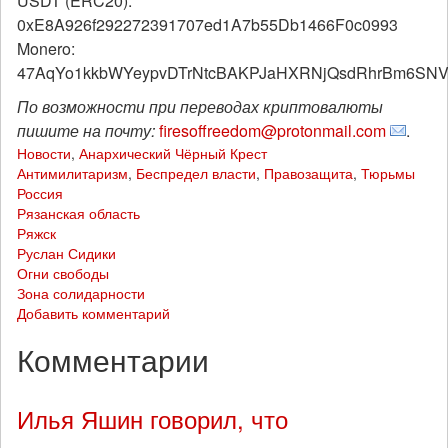
USDT (ERC20):
0xE8A926f292272391707ed1A7b55Db1466F0c0993
Monero:
47AqYo1kkbWYeypvDTrNtcBAKPJaHXRNjQsdRhrBm6SNVf
По возможности при переводах криптовалюты
пишите на почту:
firesoffreedom@protonmail.com
.
Новости
,
Анархический Чёрный Крест
Антимилитаризм
,
Беспредел власти
,
Правозащита
,
Тюрьмы
Россия
Рязанская область
Ряжск
Руслан Сидики
Огни свободы
Зона солидарности
Добавить комментарий
Комментарии
Илья Яшин говорил, что