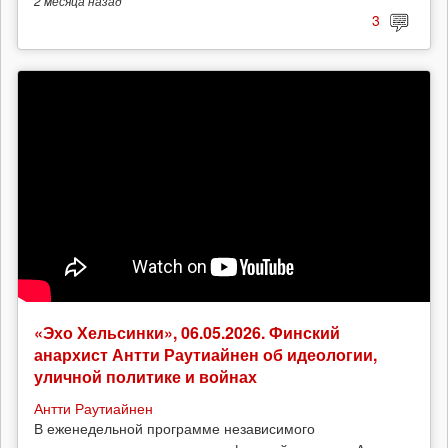
2 месяца
назад
3
«Эхо Хельсинки», 06.05.2026. Финский
анархист Антти Раутиайнен об идеологии,
уличной политике и войнах
Антти Раутиайнен
В еженедельной программе независимого