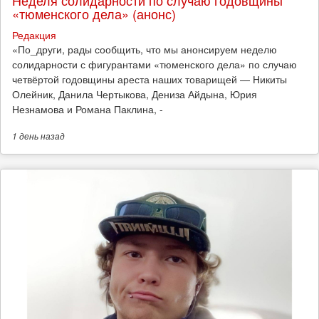
Неделя солидарности по случаю годовщины
«тюменского дела» (анонс)
Редакция
​«По_други, рады сообщить, что мы анонсируем неделю
солидарности с фигурантами «тюменского дела» по случаю
четвёртой годовщины ареста наших товарищей — Никиты
Олейник, Данила Чертыкова, Дениза Айдына, Юрия
Незнамова и Романа Паклина, -
1 день
назад