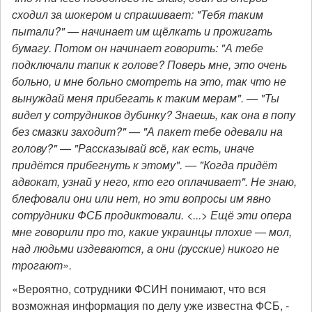
сходил за шокером и спрашивает: "Тебя таким
пытали?" — начинает им щёлкать и прожигать
бумагу. Потом он начинает говорить: "А тебе
подключали тапик к голове? Поверь мне, это очень
больно, и мне больно смотреть на это, так что не
вынуждай меня прибегать к таким мерам". — "Ты
видел у сотрудников дубинку? Знаешь, как она в попу
без смазки заходит?" — "А пакет тебе одевали на
голову?" — "Рассказывай всё, как есть, иначе
придётся прибегнуть к этому". — "Когда придёт
адвокат, узнай у него, кто его оплачивает". Не знаю,
блефовали они или нет, но эти вопросы им явно
сотрудники ФСБ продиктовали. <...> Ещё эти опера
мне говорили про то, какие украинцы плохие — мол,
над людьми издеваются, а они (русские) никого не
трогают».
«Вероятно, сотрудники ФСИН понимают, что вся
возможная информация по делу уже известна ФСБ, -