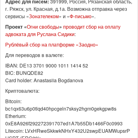
Адрес для писем:
391999, Россия, Рязанская область,
г. Ряжск, ул. Красная, д.1а. Возможна отправка через
сервисы «
Зонателеком
» и «
Ф-письмо
».
Проект «
Огни свободы
»
проводит сбор на оплату
адвоката для Руслана Сидики
:
Рублёвый сбор на платформе «Заодно»
Для переводов в валюте:
IBAN: DE13 3701 9000 1011 1414 52
BIC: BUNQDE82
Card holder: Anastasiia Bogdanova
Криптовалюта:
Bitcoin:
bc1qx63u6p0tlqd40hpcgeln7sksy2hgm0gekgpw8s
Etherium:
0xE8A926f292272391707ed1A7b55Db1466F0c0993
Litecoin: LVxHRweSkkwkNHxY432U2swpEUAMWupsrP