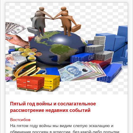
Пятый год войны и сослагательное
рассмотрение недавних событий
Востсибов
На пятом году войны мы видим слепую эскалацию и
обвинение россиян в агрессии, без какой-либо попытки