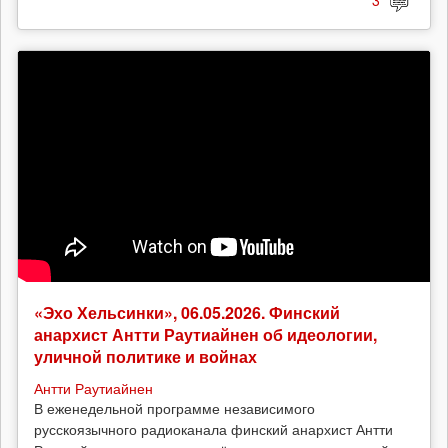
3
«Эхо Хельсинки», 06.05.2026. Финский
анархист Антти Раутиайнен об идеологии,
уличной политике и войнах
Антти Раутиайнен
В еженедельной программе независимого
русскоязычного радиоканала финский анархист Антти