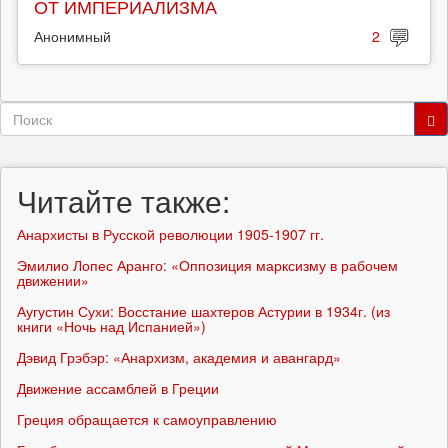
ОТ ИМПЕРИАЛИЗМА
Анонимный
2
Форма
поиска
Поиск
Читайте также:
Анархисты в Русской революции 1905-1907 гг.
Эмилио Лопес Аранго: «Оппозиция марксизму в рабочем
движении»
Аугустин Сухи: Восстание шахтеров Астурии в 1934г. (из
книги «Ночь над Испанией»)
Дэвид Грэбэр: «Анархизм, академия и авангард»
Движение ассамблей в Греции
Греция обращается к самоуправлению