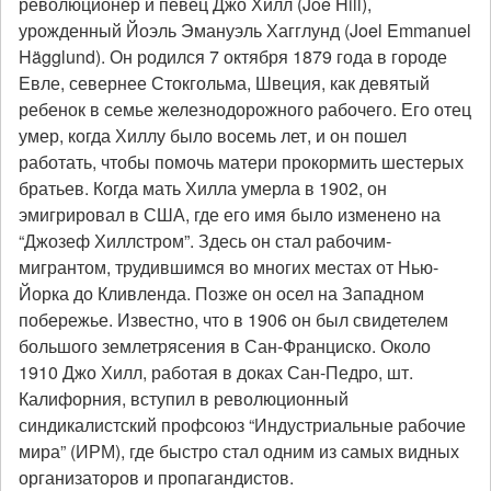
революционер и певец Джо Хилл (Joe Hill),
урожденный Йоэль Эмануэль Хагглунд (Joel Emmanuel
Hägglund).
Он родился 7 октября 1879 года в городе
Евле, севернее Стокгольма, Швеция, как девятый
ребенок в семье железнодорожного рабочего. Его отец
умер, когда Хиллу было восемь лет, и он пошел
работать, чтобы помочь матери прокормить шестерых
братьев. Когда мать Хилла умерла в 1902, он
эмигрировал в США, где его имя было изменено на
“Джозеф Хиллстром”. Здесь он стал рабочим-
мигрантом, трудившимся во многих местах от Нью-
Йорка до Кливленда. Позже он осел на Западном
побережье. Известно, что в 1906 он был свидетелем
большого землетрясения в Сан-Франциско. Около
1910 Джо Хилл, работая в доках Сан-Педро, шт.
Калифорния, вступил в революционный
синдикалистский профсоюз “Индустриальные рабочие
мира” (ИРМ), где быстро стал одним из самых видных
организаторов и пропагандистов.