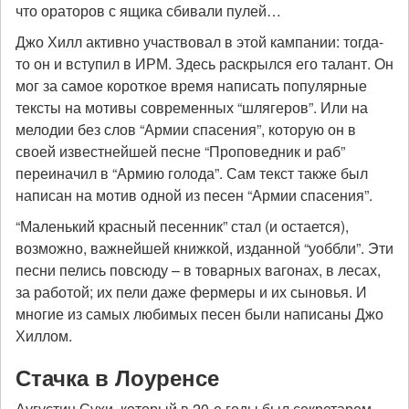
что ораторов с ящика сбивали пулей…
Джо Хилл активно участвовал в этой кампании: тогда-
то он и вступил в ИРМ. Здесь раскрылся его талант. Он
мог за самое короткое время написать популярные
тексты на мотивы современных “шлягеров”. Или на
мелодии без слов “Армии спасения”, которую он в
своей известнейшей песне “Проповедник и раб”
переиначил в “Армию голода”. Сам текст также был
написан на мотив одной из песен “Армии спасения”.
“Маленький красный песенник” стал (и остается),
возможно, важнейшей книжкой, изданной “уоббли”. Эти
песни пелись повсюду – в товарных вагонах, в лесах,
за работой; их пели даже фермеры и их сыновья. И
многие из самых любимых песен были написаны Джо
Хиллом.
Стачка в Лоуренсе
Аугустин Сухи, который в 20-е годы был секретарем