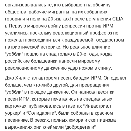
организовывались те, кто выброшен на обочину
общества, рабочие-мигранты, на их собраниях
говорили и пели на 20 языках! после вступления США
в Первую мировую войну репрессии против ИРМ
усилились, поскольку революционный профсоюз не
пожелал присоединиться к раздуваемой государством
патриотической истерике. Но реальное влияние
“уоббли” пошло на спад только в 20-е годы, когда
российские большевики нанесли мировому
революционному движению удар ножом в спину.
Джо Хилл стал автором песен, бардом ИРМ. Он сделал
больше, чем кто-либо другой, для превращения
“уоббли” в поющее движение. Он написал десятки
песен ИРМ, которые печатались на специальных
карточках, публиковались в газетах “Индастриал
уоркер” и “Солидарити”, были собраны в красном
песеннике. В резких, полных юмора и скептицизма
выражениях они клеймили “добродетели”