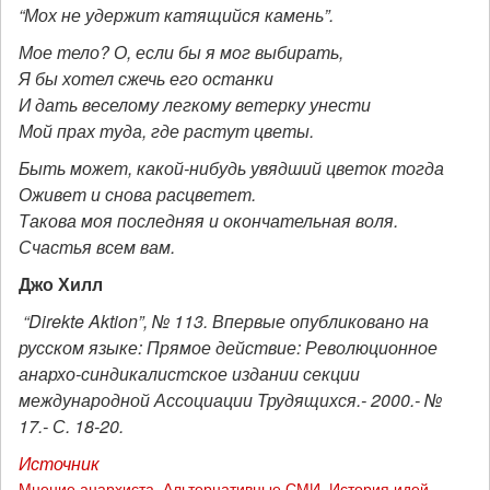
“Мох не удержит катящийся камень”.
Мое тело? О, если бы я мог выбирать,
Я бы хотел сжечь его останки
И дать веселому легкому ветерку унести
Мой прах туда, где растут цветы.
Быть может, какой-нибудь увядший цветок тогда
Оживет и снова расцветет.
Такова моя последняя и окончательная воля.
Счастья всем вам.
Джо Хилл
“
Direkte
Aktion
”, № 113. Впервые опубликовано на
русском языке: Прямое действие: Революционное
анархо-синдикалистское издании секции
международной Ассоциации Трудящихся.-
2000.- №
17.- С. 18-20.
Источник
Мнение анархиста
,
Альтернативные СМИ
,
История идей,