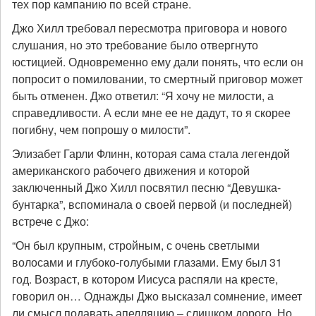
тех пор кампанию по всей стране.
Джо Хилл требовал пересмотра приговора и нового
слушания, но это требование было отвергнуто
юстицией. Одновременно ему дали понять, что если он
попросит о помиловании, то смертный приговор может
быть отменен. Джо ответил: “Я хочу не милости, а
справедливости. А если мне ее не дадут, то я скорее
погибну, чем попрошу о милости”.
Элизабет Гарли Флинн, которая сама стала легендой
американского рабочего движения и которой
заключенный Джо Хилл посвятил песню “Девушка-
бунтарка”, вспоминала о своей первой (и последней)
встрече с Джо:
“Он был крупным, стройным, с очень светлыми
волосами и глубоко-голубыми глазами. Ему был 31
год. Возраст, в котором Иисуса распяли на кресте,
говорил он… Однажды Джо высказал сомнение, имеет
ли смысл подавать апелляцию – слишком дорого. Но