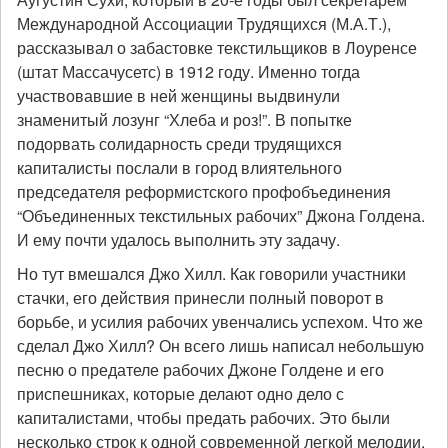
Международной Ассоциации Трудящихся (М.А.Т.),
рассказывал о забастовке текстильщиков в Лоуренсе
(штат Массачусетс) в 1912 году. Именно тогда
участвовавшие в ней женщины выдвинули
знаменитый лозунг “Хлеба и роз!”. В попытке
подорвать солидарность среди трудящихся
капиталисты послали в город влиятельного
председателя реформистского профобъединения
“Объединенных текстильных рабочих” Джона Голдена.
И ему почти удалось выполнить эту задачу.
Но тут вмешался Джо Хилл. Как говорили участники
стачки, его действия принесли полный поворот в
борьбе, и усилия рабочих увенчались успехом. Что же
сделал Джо Хилл? Он всего лишь написал небольшую
песню о предателе рабочих Джоне Голдене и его
приспешниках, которые делают одно дело с
капиталистами, чтобы предать рабочих. Это были
несколько строк к одной современной легкой мелодии.