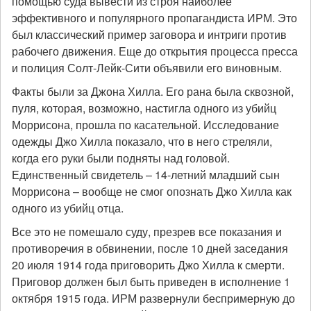
помощью суда вывести из строя наиболее
эффективного и популярного пропагандиста ИРМ. Это
был классический пример заговора и интриги против
рабочего движения. Еще до открытия процесса пресса
и полиция Солт-Лейк-Сити объявили его виновным.
Факты были за Джона Хилла. Его рана была сквозной,
пуля, которая, возможно, настигла одного из убийц
Моррисона, прошла по касательной. Исследование
одежды Джо Хилла показало, что в него стреляли,
когда его руки были подняты над головой.
Единственный свидетель – 14-летний младший сын
Моррисона – вообще не смог опознать Джо Хилла как
одного из убийц отца.
Все это не помешало суду, презрев все показания и
противоречия в обвинении, после 10 дней заседания
20 июля 1914 года приговорить Джо Хилла к смерти.
Приговор должен был быть приведен в исполнение 1
октября 1915 года. ИРМ развернули беспримерную до