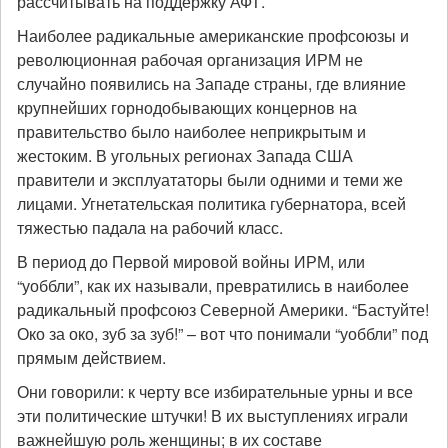
рассчитывать на поддержку АФТ.
Наиболее радикальные американские профсоюзы и
революционная рабочая организация ИРМ не
случайно появились на Западе страны, где влияние
крупнейших горнодобывающих концернов на
правительство было наиболее неприкрытым и
жестоким. В угольных регионах Запада США
правители и эксплуататоры были одними и теми же
лицами. Угнетательская политика губернатора, всей
тяжестью падала на рабочий класс.
В период до Первой мировой войны ИРМ, или
“уоббли”, как их называли, превратились в наиболее
радикальный профсоюз Северной Америки. “Бастуйте!
Око за око, зуб за зуб!” – вот что понимали “уоббли” под
прямым действием.
Они говорили: к черту все избирательные урны и все
эти политические штучки! В их выступлениях играли
важнейшую роль женщины; в их составе