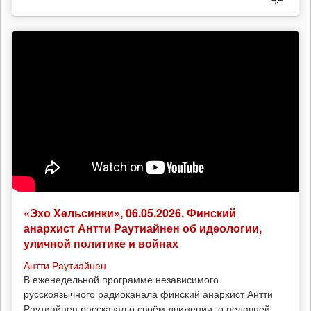
«Эхо Хельсинки», 06.05.2026. Финский
анархист Антти Раутиайнен об идеологии,
уличной политике и войнах
Антти Раутиайнен
В еженедельной программе независимого
русскоязычного радиоканала финский анархист Антти
Раутиайнен рассказал о своём движении, о недавней