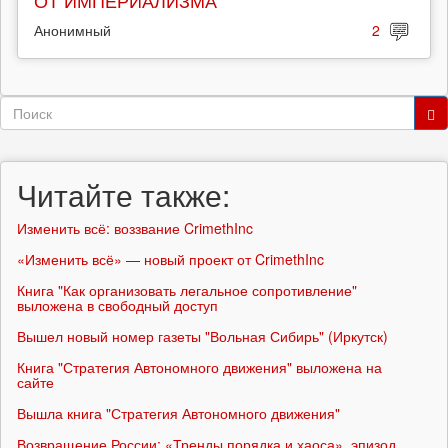
Анонимный
2
Форма
поиска
Поиск
Читайте также:
Изменить всё: воззвание CrimethInc
«Изменить всё» — новый проект от CrimethInc
Книга "Как организовать легальное сопротивление"
выложена в свободный доступ
Вышел новый номер газеты "Вольная Сибирь" (Иркутск)
Книга "Стратегия Автономного движения" выложена на
сайте
Вышла книга "Стратегия Автономного движения"
Возвращение России: «Тренды порядка и хаоса», эпизод