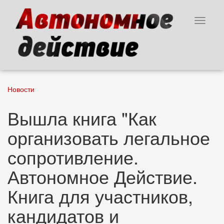
Перейти
к
Toggle
основному
navigat
содержанию
Новости
Вышла книга "Как
организовать легальное
сопротивление.
Автономное Действие.
Книга для участников,
кандидатов и