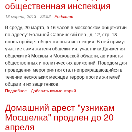
общественная инспекция
ни
жильцов,
18 марта, 2013 - 23:52 -
Редакция
ни
арендаторов
В среду, 20 марта, в 16 часов в московском общежитии
по адресу: Большой Саввинский пер., д. 12, стр. 18
вновь пройдет общественная инспекция. В ней примут
участие сами жители общежития, участники Движения
общежитий Москвы и Московской области, активисты
общественных и политических движений. Поводом для
проведения мероприятия стал непрекращающийся в
течении нескольких месяцев террор против жителей
общаги и их защитников.
Подробнее
о
Добавить комментарий
В
Большом
Домашний арест "узникам
Саввинском
Мосшелка" продлен до 20
переулке
вновь
апреля
пройдет
общественная