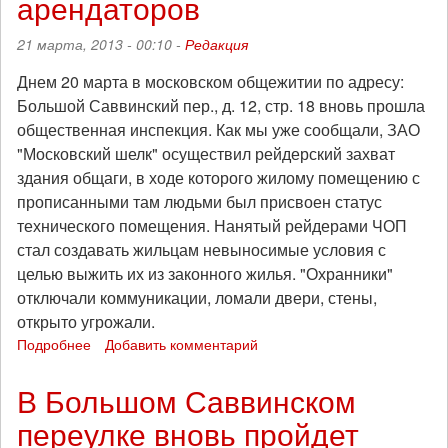
арендаторов
грозят
уголовные
21 марта, 2013 - 00:10 -
Редакция
дела
Днем 20 марта в московском общежитии по адресу:
Большой Саввинский пер., д. 12, стр. 18 вновь прошла
общественная инспекция. Как мы уже сообщали, ЗАО
"Московский шелк" осуществил рейдерский захват
здания общаги, в ходе которого жилому помещению с
прописанными там людьми был присвоен статус
технического помещения. Нанятый рейдерами ЧОП
стал создавать жильцам невыносимые условия с
целью выжить их из законного жилья. "Охранники"
отключали коммуникации, ломали двери, стены,
открыто угрожали.
Подробнее
о
Добавить комментарий
"Московский
шелк":
В Большом Саввинском
ЧОП
переулке вновь пройдет
не
пускает