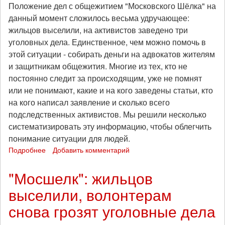
Положение дел с общежитием "Московского Шёлка" на
данный момент сложилось весьма удручающее:
жильцов выселили, на активистов заведено три
уголовных дела. Единственное, чем можно помочь в
этой ситуации - собирать деньги на адвокатов жителям
и защитникам общежития. Многие из тех, кто не
постоянно следит за происходящим, уже не помнят
или не понимают, какие и на кого заведены статьи, кто
на кого написал заявление и сколько всего
подследственных активистов. Мы решили несколько
систематизировать эту информацию, чтобы облегчить
понимание ситуации для людей.
Подробнее
о
Добавить комментарий
О
ситуации
"Мосшелк": жильцов
вокруг
выселили, волонтерам
фигурантов
дела
снова грозят уголовные дела
"Мосшёлка"