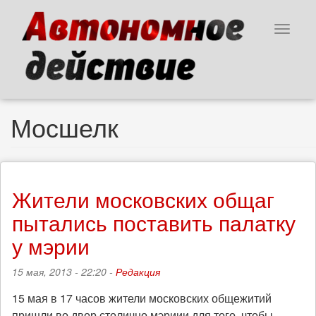
Перейти
к
Toggle
основному
navigat
содержанию
Мосшелк
Жители московских общаг
пытались поставить палатку
у мэрии
15 мая, 2013 - 22:20 -
Редакция
15 мая в 17 часов жители московских общежитий
пришли во двор столично мэриии для того, чтобы