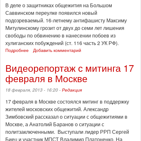
В деле о защитниках общежития на Большом
Саввинском переулке появился новый
подозреваемый. 16-летнему антифашисту Максиму
Митулинскому грозит от двух до семи лет лишения
свободы по обвинению в нанесении побоев из
хулиганских побуждений (ст. 116 часть 2 УК РФ).
Подробнее
о
Добавить комментарий
В
деле
Видеорепортаж с митинга 17
Мосшелка
февраля в Москве
появился
новый
подозреваемый:
18 февраля, 2013 - 16:20 -
Редакция
нужна
помощь
17 февраля в Москве состоялся митинг в поддержку
жителей московских общежитий. Александр
Зимбовский рассказал о ситуации с общежитиями в
Москве, а Анатолий Баранов о ситуации с
политзаключенными. Выступали лидер РРП Сергей
Биец и участник МПСТ Владимир Платоненко. На