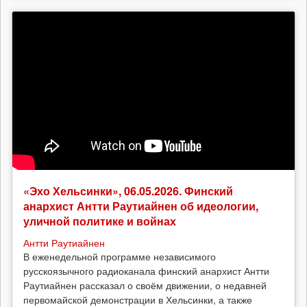
«Эхо Хельсинки», 06.05.2026. Финский
анархист Антти Раутиайнен об идеологии,
уличной политике и войнах
Антти Раутиайнен
В еженедельной программе независимого
русскоязычного радиоканала финский анархист Антти
Раутиайнен рассказал о своём движении, о недавней
первомайской демонстрации в Хельсинки, а также