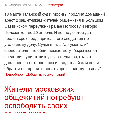
18 марта, 2013 - 18:58 -
Редакция
инспекция
18 марта Таганский суд г. Москвы продлил домашний
арест 2 защитникам жителей общежития в Большом
Саввинском переулке - Грачье Погосову и Игорю
Полозенко - до 20 апреля. Именно до этой даты
пролен срок предварительного следствия по
уголовному делу. Судья вняла "аргументам"
следователя, что обвиняемые могут "скрыться от
следствия, уничтожить доказательства, оказать
давление на потерпевших и свидетелей или иным
образом воспрепятствовать производству по делу".
Подробнее
о
Добавить комментарий
Домашний
арест
Жители московских
"узникам
общежитий потребуют
Мосшелка"
продлен
освободить своих
до
20