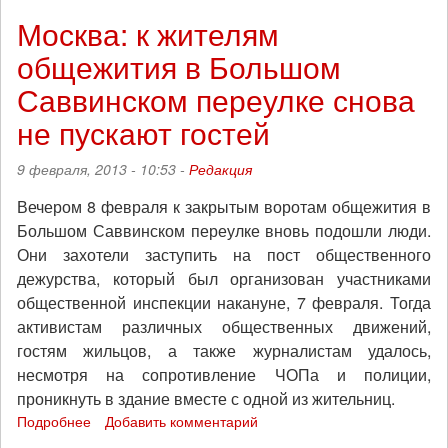
Москве
Москва: к жителям
пройдет
общежития в Большом
митинг
в
Саввинском переулке снова
поддержку
общежитий
не пускают гостей
и
их
9 февраля, 2013 - 10:53 -
Редакция
защитников
Вечером 8 февраля к закрытым воротам общежития в
Большом Саввинском переулке вновь подошли люди.
Они захотели заступить на пост общественного
дежурства, который был организован участниками
общественной инспекции накануне, 7 февраля. Тогда
активистам различных общественных движений,
гостям жильцов, а также журналистам удалось,
несмотря на сопротивление ЧОПа и полиции,
проникнуть в здание вместе с одной из жительниц.
Подробнее
о
Добавить комментарий
Москва: