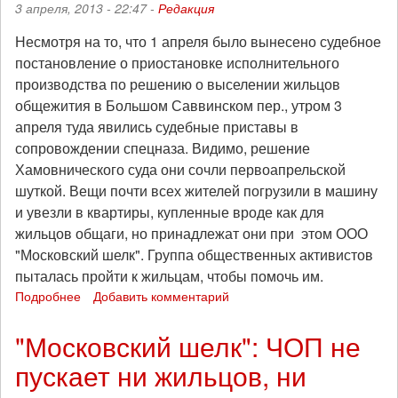
3 апреля, 2013 - 22:47 -
Редакция
Несмотря на то, что 1 апреля было вынесено судебное
постановление о приостановке исполнительного
производства по решению о выселении жильцов
общежития в Большом Саввинском пер., утром 3
апреля туда явились судебные приставы в
сопровождении спецназа. Видимо, решение
Хамовнического суда они сочли первоапрельской
шуткой. Вещи почти всех жителей погрузили в машину
и увезли в квартиры, купленные вроде как для
жильцов общаги, но принадлежат они при этом ООО
"Московский шелк". Группа общественных активистов
пыталась пройти к жильцам, чтобы помочь им.
Подробнее
о
Добавить комментарий
"Мосшелк":
жильцов
"Московский шелк": ЧОП не
выселили,
пускает ни жильцов, ни
волонтерам
снова