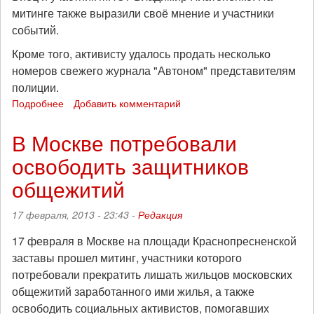
митинге также выразили своё мнение и участники
событий.
Кроме того, активисту удалось продать несколько
номеров свежего журнала "Автоном" представителям
полиции.
Подробнее
о
Добавить комментарий
Видеорепортаж
с
В Москве потребовали
митинга
освободить защитников
17
февраля
общежитий
в
Москве
17 февраля, 2013 - 23:43 -
Редакция
17 февраля в Москве на площади Краснопресненской
заставы прошел митинг, участники которого
потребовали прекратить лишать жильцов московских
общежитий заработанного ими жилья, а также
освободить социальных активистов, помогавших