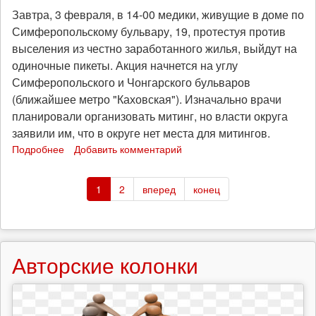
своих
Завтра, 3 февраля, в 14-00 медики, живущие в доме по
защитников
Симферопольскому бульвару, 19, протестуя против
выселения из честно заработанного жилья, выйдут на
одиночные пикеты. Акция начнется на углу
Симферопольского и Чонгарского бульваров
(ближайшее метро "Каховская"). Изначально врачи
планировали организовать митинг, но власти округа
заявили им, что в округе нет места для митингов.
Подробнее
о
Добавить комментарий
Жилье
и
1
2
вперед
конец
жулье:
пикет
и
суд
Авторские колонки