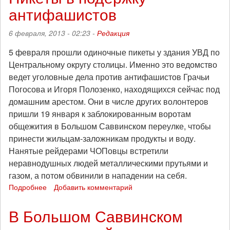
антифашистов
Большом
Саввинском
переулке
6 февраля, 2013 - 02:23 -
Редакция
установлен
пост
5 февраля прошли одиночные пикеты у здания УВД по
общественного
Центральному округу столицы. Именно это ведомство
дежурства
ведет уголовные дела против антифашистов Грачьи
Погосова и Игоря Полозенко, находящихся сейчас под
домашним арестом. Они в числе других волонтеров
пришли 19 января к заблокированным воротам
общежития в Большом Саввинском переулке, чтобы
принести жильцам-заложникам продукты и воду.
Нанятые рейдерами ЧОПовцы встретили
неравнодушных людей металлическими прутьями и
газом, а потом обвинили в нападении на себя.
Подробнее
о
Добавить комментарий
Пикеты
в
В Большом Саввинском
подержку
антифашистов