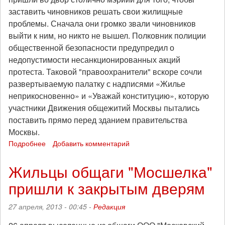
застaвить чиновников решать свои жилищные
проблемы. Сначала они громко звали чиновников
выйти к ним, но никто не вышел. Полковник полиции
общественной безопасности предупредил о
недопустимости несанкционированных акций
протеста. Таковой "правоохранители" вскоре сочли
развертываемую палатку с надписями «Жилье
неприкосновенно» и «Уважай конституцию», которую
участники Движения общежитий Москвы пытались
поставить прямо перед зданием правительства
Москвы.
Подробнее
о
Добавить комментарий
Жители
московских
Жильцы общаги "Мосшелка"
общаг
пришли к закрытым дверям
пытались
поставить
палатку
27 апреля, 2013 - 00:45 -
Редакция
у
мэрии