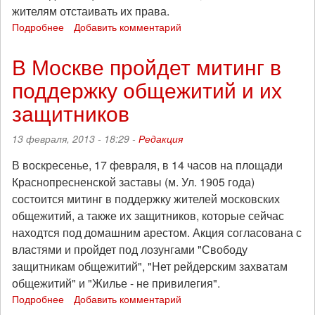
жителям отстаивать их права.
Подробнее
о
Добавить комментарий
В
Москве
В Москве пройдет митинг в
потребовали
поддержку общежитий и их
освободить
защитников
защитников
общежитий
13 февраля, 2013 - 18:29 -
Редакция
В воскресенье, 17 февраля, в 14 часов на площади
Краснопресненской заставы (м. Ул. 1905 года)
состоится митинг в поддержку жителей московских
общежитий, а также их защитников, которые сейчас
находтся под домашним арестом. Акция согласована с
властями и пройдет под лозунгами "Свободу
защитникам общежитий", "Нет рейдерским захватам
общежитий" и "Жилье - не привилегия".
Подробнее
о
Добавить комментарий
В