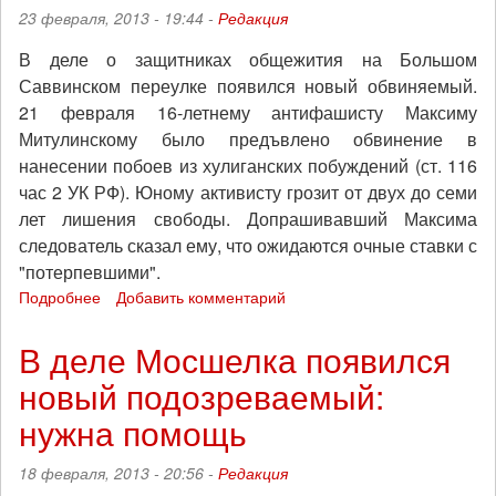
своих
23 февраля, 2013 - 19:44 -
Редакция
защитников
В деле о защитниках общежития на Большом
Саввинском переулке появился новый обвиняемый.
21 февраля 16-летнему антифашисту Максиму
Митулинскому было предъвлено обвинение в
нанесении побоев из хулиганских побуждений (ст. 116
час 2 УК РФ). Юному активисту грозит от двух до семи
лет лишения свободы. Допрашивавший Максима
следователь сказал ему, что ожидаются очные ставки с
"потерпевшими".
Подробнее
о
Добавить комментарий
Дело
Мосшелка:
В деле Мосшелка появился
допрос
новый подозреваемый:
Максима
Митулинского
нужна помощь
18 февраля, 2013 - 20:56 -
Редакция