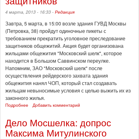
защитников
апреля
4 марта, 2013 - 16:33 -
Редакция
Завтра, 5 марта, в 15:00 возле здания ГУВД Москвы
(Петровка, 38) пройдут одиночные пикеты с
требованием прекратить уголовное преследование
защитников общежитий. Акция будет организована
жильцами общежития "Московский шелк", которое
находится в Большом Саввинском переулке.
Напомним, ЗАО "Московский шелк" после
осуществления рейдерского захвата здания
общежития нанял ЧОП, который стал создавать
жильцам невыносимые условия с целью выжить их из
законного жилья.
Подробнее
о
Добавить комментарий
Жители
московских
Дело Мосшелка: допрос
общежитий
Максима Митулинского
потребуют
освободить