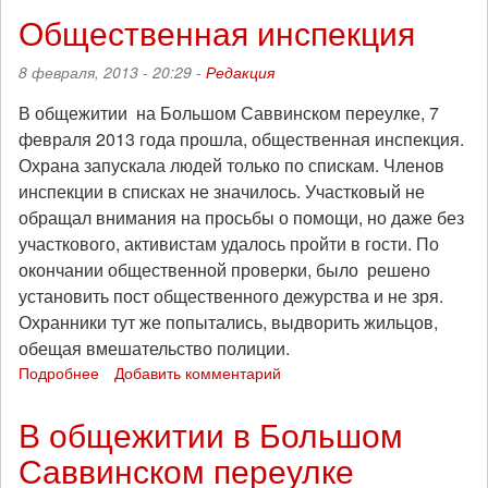
к
Общественная инспекция
жителям
общежития
8 февраля, 2013 - 20:29 -
Редакция
в
Большом
В общежитии на Большом Саввинском переулке, 7
Саввинском
февраля 2013 года прошла, общественная инспекция.
переулке
Охрана запускала людей только по спискам. Членов
снова
не
инспекции в списках не значилось. Участковый не
пускают
обращал внимания на просьбы о помощи, но даже без
гостей
участкового, активистам удалось пройти в гости. По
окончании общественной проверки, было решено
установить пост общественного дежурства и не зря.
Охранники тут же попытались, выдворить жильцов,
обещая вмешательство полиции.
Подробнее
о
Добавить комментарий
Общественная
инспекция
В общежитии в Большом
Саввинском переулке