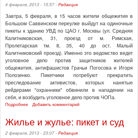
4 февраля, 2013 - 15:57 -
Редакция
Завтра, 5 февраля, в 15 часов жители общежития в
Большом Саввинском переулке выйдут на одиночные
пикеты к зданию УВД по ЦАО г. Москвы (ул. Средняя
Калитниковская, 31, проезд от м. Римская,
Пролетарская тм. 8, 35, 40 до ост. Малый
Калитниковский проезд). Именно это ведомство ведет
уголовное дело против защитников жителей
общежития, антифашистов Грачьи Погосова и Игоря
Полозенко. Пикетчики потребуют прекратить
преследование активистов, которых нанятые
рейдерами "охранники" обвинили в нападении на
себя, и возбудить уголовное дело против ЧОПа.
Подробнее
о
Добавить комментарий
Москва:
жители
Жилье и жулье: пикет и суд
общежития
потребуют
2 февраля, 2013 - 23:07 -
Редакция
освободить