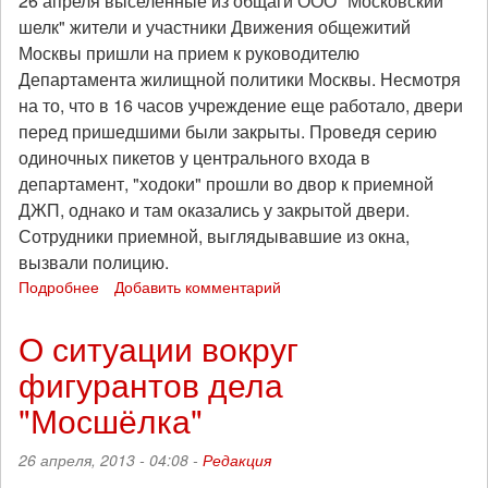
26 апреля выселенные из общаги ООО "Московский
шелк" жители и участники Движения общежитий
Москвы пришли на прием к руководителю
Департамента жилищной политики Москвы. Несмотря
на то, что в 16 часов учреждение еще работало, двери
перед пришедшими были закрыты. Проведя серию
одиночных пикетов у центрального входа в
департамент, "ходоки" прошли во двор к приемной
ДЖП, однако и там оказались у закрытой двери.
Сотрудники приемной, выглядывавшие из окна,
вызвали полицию.
Подробнее
о
Добавить комментарий
Жильцы
общаги
О ситуации вокруг
"Мосшелка"
фигурантов дела
пришли
к
"Мосшёлка"
закрытым
дверям
26 апреля, 2013 - 04:08 -
Редакция