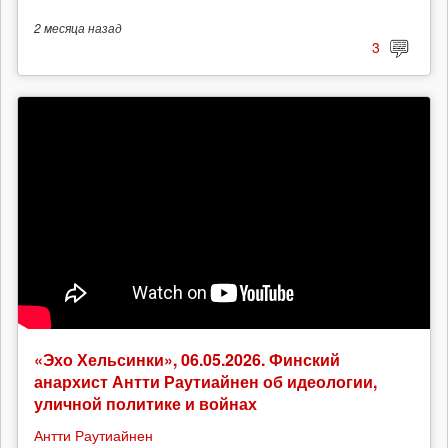
2 месяца
назад
3
«Эхо Хельсинки», 06.05.2026. Финский
анархист Антти Раутиайнен об идеологии,
уличной политике и войнах
Антти Раутиайнен