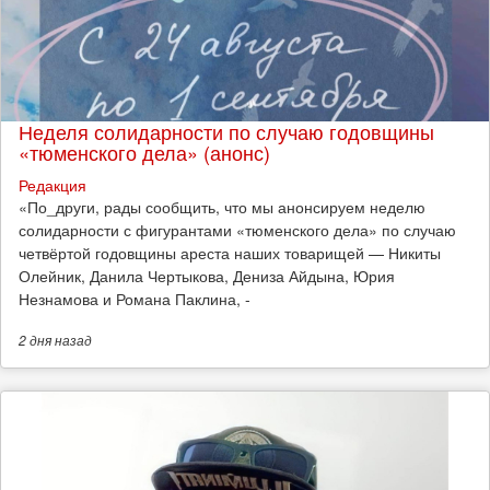
Неделя солидарности по случаю годовщины
«тюменского дела» (анонс)
Редакция
​«По_други, рады сообщить, что мы анонсируем неделю
солидарности с фигурантами «тюменского дела» по случаю
четвёртой годовщины ареста наших товарищей — Никиты
Олейник, Данила Чертыкова, Дениза Айдына, Юрия
Незнамова и Романа Паклина, -
2 дня
назад