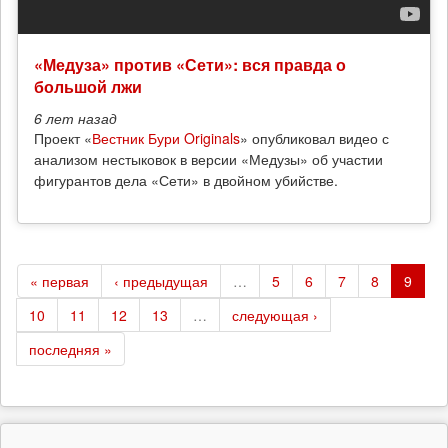
«Медуза» против «Сети»: вся правда о
большой лжи
6 лет
назад
Проект «
Вестник Бури Originals
» опубликовал видео с
анализом нестыковок в версии «Медузы» об участии
фигурантов дела «Сети» в двойном убийстве.
« первая
‹ предыдущая
…
5
6
7
8
9
10
11
12
13
…
следующая ›
последняя »