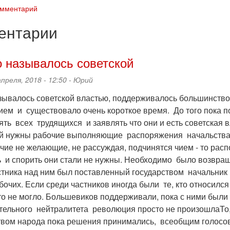
омментарий
ентарии
о называлось советской
апреля, 2018 - 12:50 -
Юрий
азывалось советской властью, поддерживалось большинст
ем и существовало очень короткое время. До того пока поя
ть всех трудящихся и заявлять что они и есть советская в
й нужны рабочие выполняющие распоряжения начальства,
очие не желающие, не рассуждая, подчинятся чием - то ра
ь и спорить они стали не нужны. Необходимо было возвраща
стника над ним был поставленный государством начальник 
бочих. Если среди частников иногда были те, кто относился 
то не могло. Большевиков поддерживали, пока с ними были
тельного нейтралитета революция просто не произошлаТо,
вом народа пока решения принимались, всеобщим голосов