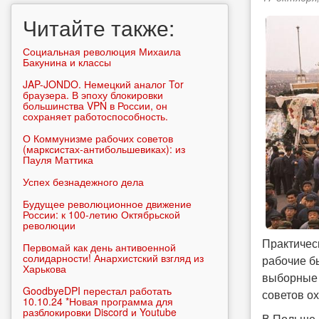
Читайте также:
Социальная революция Михаила
Бакунина и классы
JAP-JONDO. Немецкий аналог Tor
браузера. В эпоху блокировки
большинства VPN в России, он
сохраняет работоспособность.
О Коммунизме рабочих советов
(марксистах-антибольшевиках): из
Пауля Маттика
Успех безнадежного дела
Будущее революционное движение
России: к 100-летию Октябрьской
революции
Практичес
Первомай как день антивоенной
солидарности! Анархистский взгляд из
рабочие б
Харькова
выборные 
GoodbyeDPI перестал работать
советов о
10.10.24 *Новая программа для
разблокировки Discord и Youtube
В Польше 