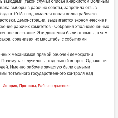
ть заводами (такой случай описан анархистом Волиным
овала выборы в рабочие советы, запретила отзыв
огда в 1918 г поднимается новая волна рабочего
астовки, демонстрации, выдвигаются экономические и
вижение рабочих комитетов - Собрания Уполномоченных
женное восстание. Эти движения были огромны, в чем
раков, сравнивая их масштабы с событиями
ценных механизмов прямой рабочей демократии
 Почему так случилось - отдельный вопрос. Однако нет
юдей. Именно рабочие зачастую были самыми
мы тотального государственного контроля над
а
,
История
,
Протесты
,
Рабочее движение