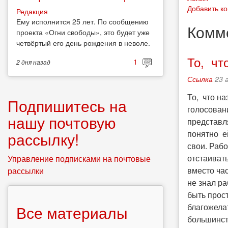
Добавить к
Редакция
Ему исполнится 25 лет. По сообщению
Комм
проекта «Огни свободы», это будет уже
четвёртый его день рождения в неволе.
То, чт
1
2 дня
назад
Ссылка
23 
То, что н
Подпишитесь на
голосовани
нашу почтовую
представля
понятно е
рассылку!
свои. Раб
отстаиват
Управление подписками на почтовые
вместо ча
рассылки
не знал ра
быть прос
благожела
Все материалы
большинст