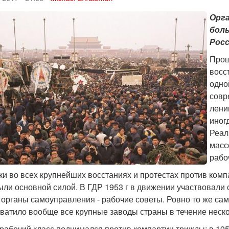
Орг
боль
Росс
Прош
восс
одно
совр
лени
иног
Реал
масс
рабо
ки во всех крупнейших восстаниях и протестах против ко
ыли основной силой. В ГДР 1953 г в движении участвовали 
органы самоуправления - рабочие советы. Ровно то же само
хватило вообще все крупные заводы страны в течение неско
рабочий класс поднимался против компартии трижды: в 1956