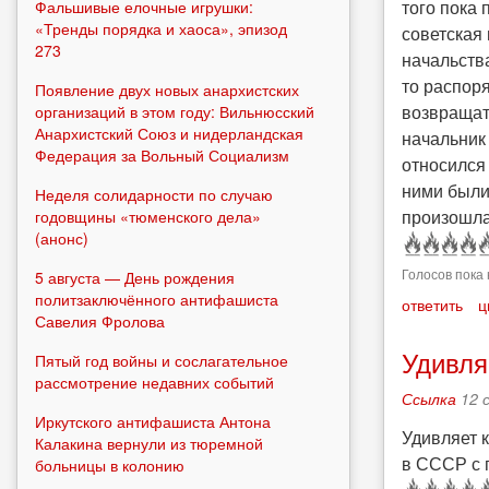
того пока 
Фальшивые елочные игрушки:
«Тренды порядка и хаоса», эпизод
советская
273
начальств
то распор
Появление двух новых анархистских
возвращат
организаций в этом году: Вильнюсский
Анархистский Союз и нидерландская
начальник 
Федерация за Вольный Социализм
относился 
ними были
Неделя солидарности по случаю
произошл
годовщины «тюменского дела»
(анонс)
Голосов пока 
5 августа — День рождения
политзаключённого антифашиста
ответить
ц
Савелия Фролова
Удивля
Пятый год войны и сослагательное
рассмотрение недавних событий
Ссылка
12 
Иркутского антифашиста Антона
Удивляет 
Калакина вернули из тюремной
в СССР с 
больницы в колонию