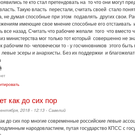
появились те кто стал претендовать на то что они могут пр
 власть. Такую власть перестали, считать своей стало п
а, не думая способные при этом подавлять других свои. Ра
яжениям имеющие свое мнение способные его отстаивать и
ь все назад. Считать что рабочие желали того что вместо
из министерства мог только тот который совершенно не зна
к рабочим по- человечески то - у госчиновников этого быт
 левые эсеры и анархисты. Без их поддержки и благожела
а
нет
итировать
ет как до сих пор
сентября, 2018 - 12:13 -
Савелий
как до сих пор многие современные российские левые ассо
подлинным народовластием, путая государство КПСС с госу