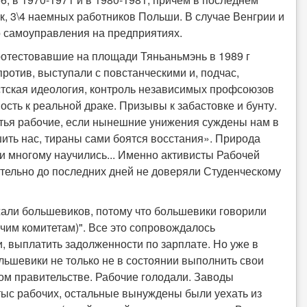
к, 3\4 наемных работников Польши. В случае Венгрии и
 самоуправления на предприятиях.
ротестовавшие на площади Тяньаньмэнь в 1989 г
отив, выступали с повстанческими и, подчас,
тская идеология, контроль независимых профсоюзов
ость к реальной драке. Призывы к забастовке и бунту.
атья рабочие, если нынешние унижения суждены нам в
шить нас, тираны сами боятся восстания». Природа
юди многому научились... Именно активисты Рабочей
тельно до последних дней не доверяли Студенческому
ржали большевиков, потому что большевики говорили
чим комитетам)". Все это сопровождалось
 выплатить задолженности по зарплате. Но уже в
ольшевики не только не в состоянии выполнить свои
ном правительстве. Рабочие голодали. Заводы
 тыс рабочих, остальные вынуждены были уехать из