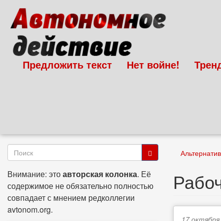
Перейти
к
основному
содержанию
Предложить текст
Нет войне!
Трен
Форма
Альтернати
поиска
Поиск
Внимание: это
авторская колонка
. Её
Рабоч
содержимое не обязательно полностью
совпадает с мнением редколлегии
avtonom.org.
17 октября,