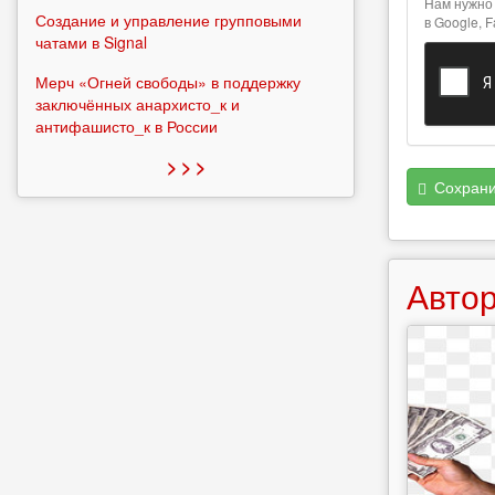
Нам нужно 
форматах
Создание и управление групповыми
в Google, 
чатами в Signal
Мерч «Огней свободы» в поддержку
заключённых анархисто_к и
антифашисто_к в России
> > >
Сохрани
Автор