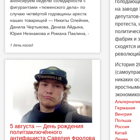
анонсируем неделю солидарности с
голодающе
фигурантами «тюменского дела» по
на заводе
случаю четвёртой годовщины ареста
депутатов
наших товарищей — Никиты Олейник,
протеста,
Данила Чертыкова, Дениза Айдына,
политичес
Юрия Незнамова и Романа Паклина, -
фабрик и 
1 день
назад
сходятся 
революций 
История 2
(самоуправ
никаких о
яростными
экономико
Альтернати
Германия
Венгрия
Польша
5 августа — День рождения
Россия
политзаключённого
Китай
антифашиста Савелия Фролова
Ленин