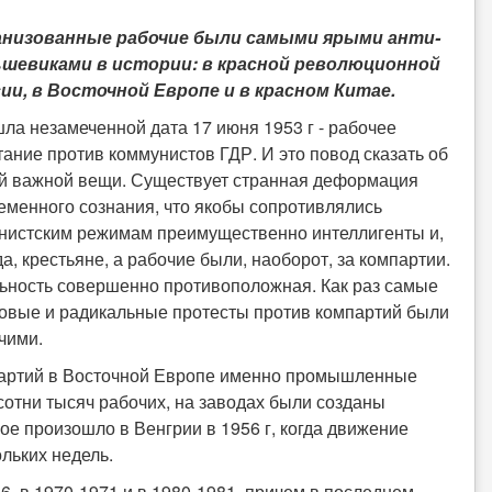
анизованные рабочие были самыми ярыми анти-
шевиками в истории: в красной революционной
ии, в Восточной Европе и в красном Китае.
ла незамеченной дата 17 июня 1953 г - рабочее
тание против коммунистов ГДР. И это повод сказать об
й важной вещи. Существует странная деформация
еменного сознания, что якобы сопротивлялись
нистским режимам преимущественно интеллигенты и,
да, крестьяне, а рабочие были, наоборот, за компартии.
ьность совершенно противоположная. Как раз самые
овые и радикальные протесты против компартий были
чими.
мпартий в Восточной Европе именно промышленные
сотни тысяч рабочих, на заводах были созданы
е произошло в Венгрии в 1956 г, когда движение
льких недель.
, в 1970-1971 и в 1980-1981, причем в последнем