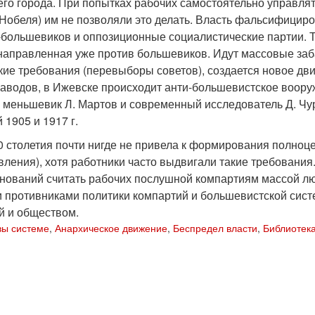
го города. При попытках рабочих самостоятельно управля
 Нобеля) им не позволяли это делать. Власть фальсифицир
-большевиков и оппозиционные социалистические партии. Т
 направленная уже против большевиков. Идут массовые заб
кие требования (перевыборы советов), создается новое д
заводов, в Ижевске происходит анти-большевистское воору
и меньшевик Л. Мартов и современный исследователь Д. Чу
1905 и 1917 г.
0 столетия почти нигде не привела к формирования полно
ления), хотя работники часто выдвигали такие требования.
снований считать рабочих послушной компартиям массой л
 противниками политики компартий и большевистской систе
й и обществом.
вы системе
,
Анархическое движение
,
Беспредел власти
,
Библиотек