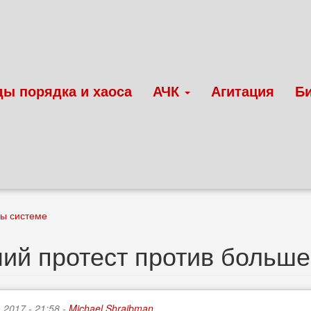
ды порядка и хаоса
АЧК
Агитация
Б
вы системе
ий протест против больш
 2017 - 21:58 -
Michael Shraibman