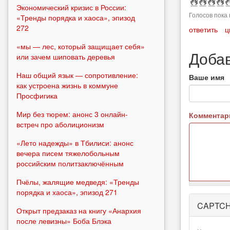
Экономический кризис в России:
Голосов пока 
«Тренды порядка и хаоса», эпизод
272
ответить
ц
«мы — лес, который защищает себя»
Доба
или зачем шиповать деревья
Наш общий язык — сопротивление:
Ваше имя
как устроена жизнь в коммуне
Просфигика
Мир без тюрем: анонс 3 онлайн-
Коммента
встреч про аболиционизм
«Лето надежды» в Тбилиси: анонс
вечера писем тяжелобольным
российским политзаключённым
Пчёлы, жалящие медведя: «Тренды
порядка и хаоса», эпизод 271
Более
CAPTC
подробная
Открыт предзаказ на книгу «Анархия
информация
после левизны» Боба Блэка
о текстовых