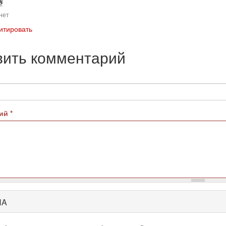
нет
итировать
вить комментарий
рий
*
HA