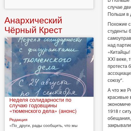
случае дв
Польши в 
Анархический
Похожие с
Чёрный Крест
студенты 
самоуправ
над партие
«Китайцы!
XXI веке, 
протеста б
ассоциаци
союзу".
А что же Р
красивые 
Неделя солидарности по
экономиче
случаю годовщины
«тюменского дела» (анонс)
1918 г си
обещания,
Редакция
закрывали
​«По_други, рады сообщить, что мы