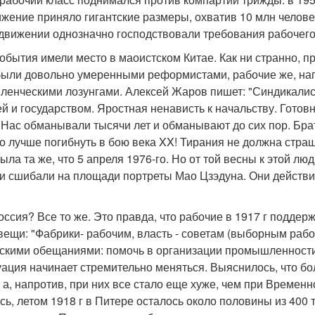
ижение приняло гигантские размеры, охватив 10 млн челове
движении однозначно господствовали требования рабочего
обытия имели место в маоистском Китае. Как ни странно, п
были довольно умеренными реформистами, рабочие же, напр
ленческими лозунгами. Алексей Жаров пишет: "Синдикалис
й и государством. Яростная ненависть к начальству. Готовн
 Нас обманывали тысячи лет и обманывают до сих пор. Бр
то лучше погибнуть в бою века XX! Тирания не должна стра
ыла та же, что 5 апреля 1976-го. Но от той весны к этой л
и сшибали на площади портреты Мао Цзэдуна. Они действи
оссия? Все то же. Это правда, что рабочие в 1917 г подде
вещи: "Фабрики- рабочим, власть - советам (выборным рабо
скими обещаниями: помочь в организации промышленности,
туация начинает стремительно меняться. Выяснилось, что б
 а, напротив, при них все стало еще хуже, чем при Времен
сь, летом 1918 г в Питере осталось около половины из 400