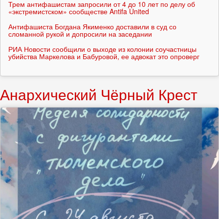
Трем антифашистам запросили от 4 до 10 лет по делу об
«экстремистском» сообществе Antifa United
Антифашиста Богдана Якименко доставили в суд со
сломанной рукой и допросили на заседании
РИА Новости сообщили о выходе из колонии соучастницы
убийства Маркелова и Бабуровой, ее адвокат это опроверг
Анархический Чёрный Крест