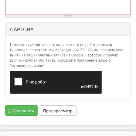
CAPTCHA
Более
подробная
информация
Нам нужно убедиться, что вы человек, а не робот-спаммер.
о
Внимание: перед тем, как проходить CAPTCHA, мы рекомендуем
текстовых
выйти из ваших учетных записей в Google, Facebook и прочих
крупных компаниях. Так вы усложните построение вашего
форматах
"сетевого профиля".
Сохранить
Предпросмотр