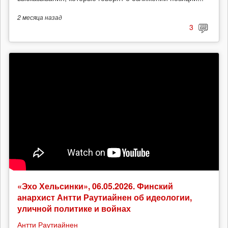
2 месяца
назад
3
«Эхо Хельсинки», 06.05.2026. Финский
анархист Антти Раутиайнен об идеологии,
уличной политике и войнах
Антти Раутиайнен