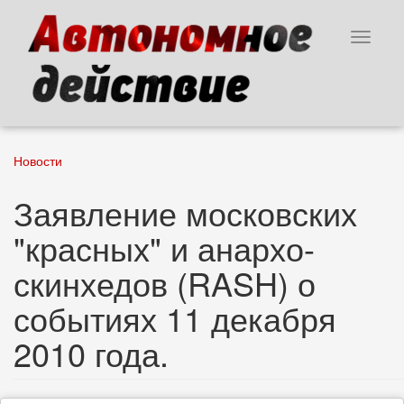
Перейти
к
Toggle
основному
navigat
содержанию
Новости
Заявление московских
"красных" и анархо-
скинхедов (RASH) о
событиях 11 декабря
2010 года.