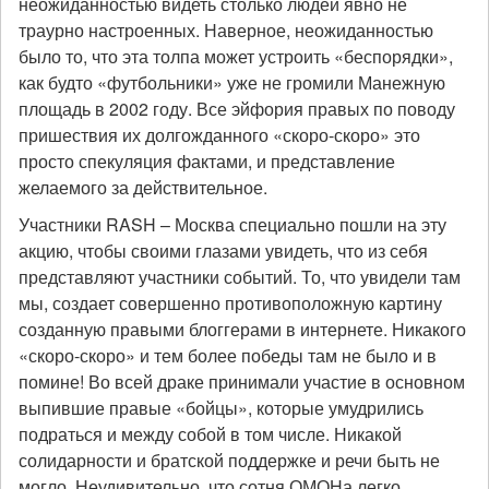
неожиданностью видеть столько людей явно не
траурно настроенных. Наверное, неожиданностью
было то, что эта толпа может устроить «беспорядки»,
как будто «футбольники» уже не громили Манежную
площадь в 2002 году. Все эйфория правых по поводу
пришествия их долгожданного «скоро-скоро» это
просто спекуляция фактами, и представление
желаемого за действительное.
Участники RASH – Москва специально пошли на эту
акцию, чтобы своими глазами увидеть, что из себя
представляют участники событий. То, что увидели там
мы, создает совершенно противоположную картину
созданную правыми блоггерами в интернете. Никакого
«скоро-скоро» и тем более победы там не было и в
помине! Во всей драке принимали участие в основном
выпившие правые «бойцы», которые умудрились
подраться и между собой в том числе. Никакой
солидарности и братской поддержке и речи быть не
могло. Неудивительно, что сотня ОМОНа легко