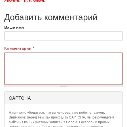
ответить
цитировать
Добавить комментарий
Ваше имя
Комментарий
*
CAPTCHA
Более
подробная
информация
Нам нужно убедиться, что вы человек, а не робот-спаммер.
о
Внимание: перед тем, как проходить CAPTCHA, мы рекомендуем
текстовых
выйти из ваших учетных записей в Google, Facebook и прочих
крупных компаниях. Так вы усложните построение вашего