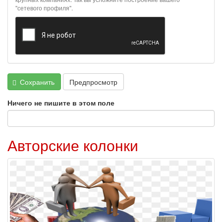
форматах
"сетевого профиля".
Сохранить
Предпросмотр
Ничего не пишите в этом поле
Авторские колонки