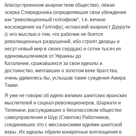
благоустроенном анархистком обществе), левая
эсерка Спиридонова (определявшая свои убеждения
как "революционный голгофизм", т.е. вечное
восхождение на Голгофу), испанский анархист Дуррути
(с его мыслью о том, что рабочие не боятся
революционных разрушений, ибо строят дворцы и
несут новый мир в своих сердцах) и сотни тысяч их
единомышлеников от Украины до
Каталонии, сражавшихся за свои идеалы и
достоинство, мечтавших о золотом веке братства,
очень удивились бы, услышав такие суждения Амира
Тааки.
Я уже не говорю об идеях великих шиитских иранских
мыслителей и социал-революционеров, Шариати и
Телекани, рассуждавших о бесклассовом обществе
самоуправления и Шур (Советов) Работников,
соединивших это с мессианскими идеями шиитской
веры. Их идеалы обрели конкретные воплощения в