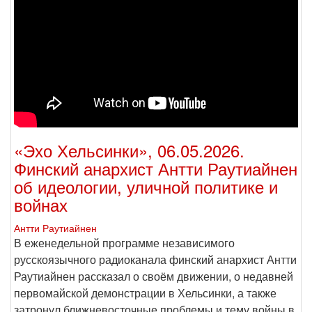
«Эхо Хельсинки», 06.05.2026.
Финский анархист Антти Раутиайнен
об идеологии, уличной политике и
войнах
Антти Раутиайнен
В еженедельной программе независимого
русскоязычного радиоканала финский анархист Антти
Раутиайнен рассказал о своём движении, о недавней
первомайской демонстрации в Хельсинки, а также
затронул ближневосточные проблемы и тему войны в