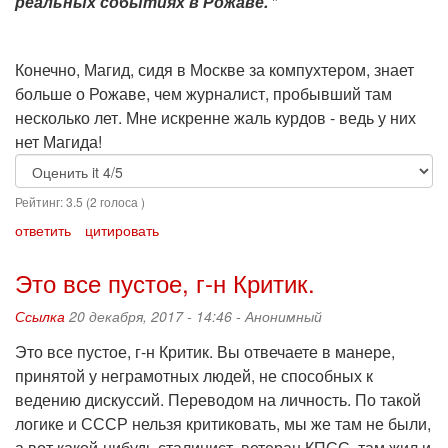
реальных событиях в Рожаве.
"
Конечно, Магид, сидя в Москве за компухтером, знает
больше о Рожаве, чем журналист, пробывший там
несколько лет. Мне искренне жаль курдов - ведь у них
нет Магида!
Рейтинг:
3.5
(
2
голоса )
ответить
цитировать
Это все пустое, г-н Критик.
Ссылка
20 декабря, 2017 - 14:46 -
Анонимный
Это все пустое, г-н Критик. Вы отвечаете в манере,
принятой у неграмотных людей, не способных к
ведению дискуссий. Переводом на личность. По такой
логике и СССР нельзя критиковать, мы же там не были,
а вот какой-нибудь сталинист, ветеран КПСС, там жил и