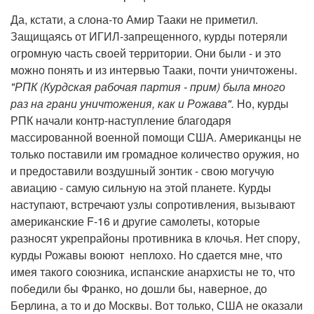
Да, кстати, а слона-то Амир Тааки не приметил.
Защищаясь от ИГИЛ-запрещенного, курды потеряли
огромную часть своей территории. Они были - и это
можно понять и из интервью Тааки, почти уничтожены.
"РПК (Курдская рабочая партия - прим) была много
раз на грани уничтожения, как и Рожава".
Но, курды
РПК начали контр-наступление благодаря
массированной военной помощи США. Американцы не
только поставили им громадное количество оружия, но
и предоставили воздушный зонтик - свою могучую
авиацию - самую сильную на этой планете. Курды
наступают, встречают узлы сопротивления, вызывают
американские F-16 и другие самолеты, которые
разносят укрепрайоны противника в клочья. Нет спору,
курды Рожавы воюют неплохо. Но сдается мне, что
имея такого союзника, испанские анархисты не то, что
победили бы Франко, но дошли бы, наверное, до
Берлина, а то и до Москвы. Вот только, США не оказали