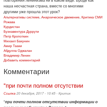
повторения ленинизма ни в каком виде. Вроде как
наша несчастная страна, вместе со многими
другими уже прошла этот урок?
Альтернативы системе
,
Анархическое движение
,
Критика СМИ
Рожава
Курдистан
Буэнавентура Дуррути
Петр Кропоткин
Михаил Бакунин
Амир Тааки
Абдулла Оджалан
Владимир Ленин
Добавить комментарий
Комментарии
"при почти полном отсутствии
Ссылка
20 декабря, 2017 - 10:45 -
Критик
"
при почти полном отсутствии информации о