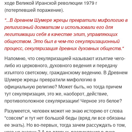
ходе Великой Иранской революции 1979 г
(потерпевшей поражение).
"...В древнем Шумере жрецы превратили мифологию в
религиозный догматизм и использовали его для
легитимации себя в качестве элит, управляющих
обществом. Это был в чем-то секуляризационный
процесс, секуляризация древних духовных обществ."
Напомню, что секуляризацией называют изъятие чего-
либо из церковного, духовного ведения и передачу
изъятого светскому, гражданскому ведению. В Древнем
Шумере жрецы превратили мифологию в
официальную религию? Может быть, но тогда причем
тут секуляризация, это же, наоборот, действие,
противоположное секуляризации! Черное это белое?
Разумеется, человек может не знаю историю от слова
"совсем" и тут нет большой беды (вряд ли все обязаны
ее знать). Но во-первых, тогда зачем рассуждать о том,
чего не знаешь? А во-вторых, расcуждения в духе