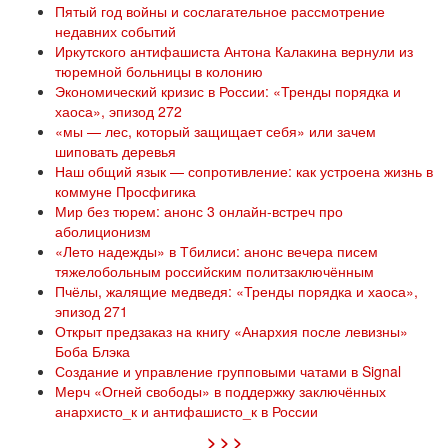
Пятый год войны и сослагательное рассмотрение
недавних событий
Иркутского антифашиста Антона Калакина вернули из
тюремной больницы в колонию
Экономический кризис в России: «Тренды порядка и
хаоса», эпизод 272
«мы — лес, который защищает себя» или зачем
шиповать деревья
Наш общий язык — сопротивление: как устроена жизнь в
коммуне Просфигика
Мир без тюрем: анонс 3 онлайн-встреч про
аболиционизм
«Лето надежды» в Тбилиси: анонс вечера писем
тяжелобольным российским политзаключённым
Пчёлы, жалящие медведя: «Тренды порядка и хаоса»,
эпизод 271
Открыт предзаказ на книгу «Анархия после левизны»
Боба Блэка
Создание и управление групповыми чатами в Signal
Мерч «Огней свободы» в поддержку заключённых
анархисто_к и антифашисто_к в России
> > >