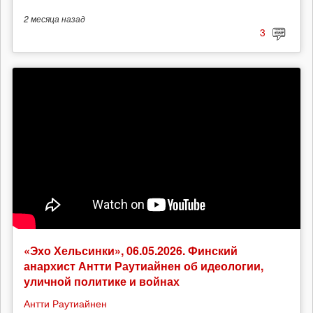
2 месяца
назад
3
«Эхо Хельсинки», 06.05.2026. Финский
анархист Антти Раутиайнен об идеологии,
уличной политике и войнах
Антти Раутиайнен