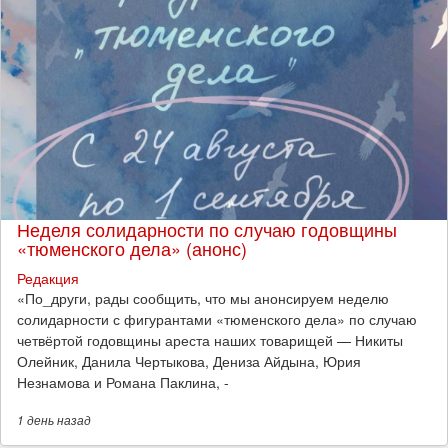
Неделя солидарности по случаю годовщины
«тюменского дела» (анонс)
Редакция
​«По_други, рады сообщить, что мы анонсируем неделю
солидарности с фигурантами «тюменского дела» по случаю
четвёртой годовщины ареста наших товарищей — Никиты
Олейник, Данила Чертыкова, Дениза Айдына, Юрия
Незнамова и Романа Паклина, -
1 день
назад