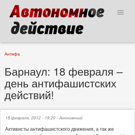
Перейти
к
Toggle
основному
navigat
содержанию
Антифа
Барнаул: 18 февраля –
день антифашистских
действий!
18 февраля, 2012 - 19:20 -
Анонимный
Активисты антифашистского движения, а так же