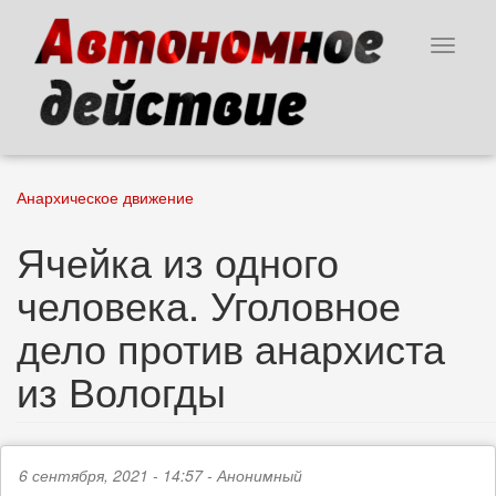
Перейти
к
Toggle
основному
navigat
содержанию
Анархическое движение
Ячейка из одного
человека. Уголовное
дело против анархиста
из Вологды
6 сентября, 2021 - 14:57 -
Анонимный