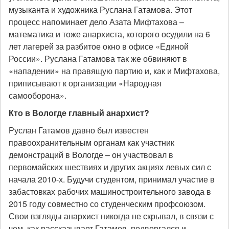
музыканта и художника Руслана Гатамова. Этот
процесс напоминает дело Азата Мифтахова –
математика и тоже анархиста, которого осудили на 6
лет лагерей за разбитое окно в офисе «Единой
России». Руслана Гатамова так же обвиняют в
«нападении» на правящую партию и, как и Мифтахова,
приписывают к организации «Народная
самооборона».
Кто в Вологде главный анархист?
Руслан Гатамов давно был известен
правоохранительным органам как участник
демонстраций в Вологде – он участвовал в
первомайских шествиях и других акциях левых сил с
начала 2010-х. Будучи студентом, принимал участие в
забастовках рабочих машиностроительного завода в
2015 году совместно со студенческим профсоюзом.
Свои взгляды анархист никогда не скрывал, в связи с
чем, как рассказывает Гатамов, подвергался и