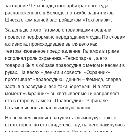
заседание Четырнадцатого арбитражного суда,
расположенного в Вологде, по тяжбе защитников
Шиеса с компанией-застройщиком «Технопарк».
За день до этого Гатамов с товарищами решили
провести перформанс перед зданием суда. По словам
активиста, происходившее выглядело как
театрализованное представление. Гатамов в гриме
исполнял роль охранника «Технопарка», а его
товарищ был в образе правосудия с мечом и весами в
руках. На весах – деньги и совесть. «Охранник»
протягивает «правосудию» деньги – Фемида, сперва
застыв в раздумии, всё-таки берёт кэш. И в этот
момент «Охранник» выхватывает меч и направляет
его в сторону самого «Правосудия». В финале
Гатамов использовал дымовую шашку.
Но не успел активист затушить «дымовуху», как со
всех сторон, по его свидетельству, на него накинулись
сотрудники силовых структур.
Руслана Гатамова