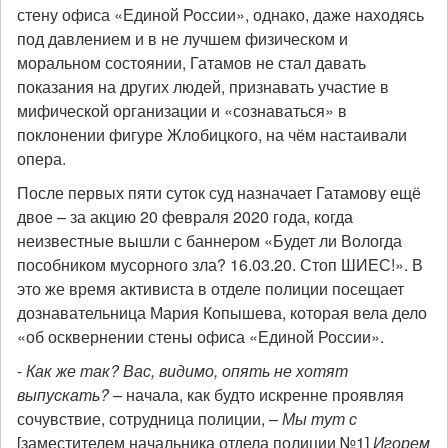
стену офиса «Единой России», однако, даже находясь
под давлением и в не лучшем физическом и
моральном состоянии, Гатамов не стал давать
показания на других людей, признавать участие в
мифической организации и «сознаваться» в
поклонении фигуре Жлобицкого, на чём настаивали
опера.
После первых пяти суток суд назначает Гатамову ещё
двое – за акцию 20 февраля 2020 года, когда
неизвестные вышли с баннером «Будет ли Вологда
пособником мусорного зла? 16.03.20. Стоп ШИЕС!». В
это же время активиста в отделе полиции посещает
дознавательница Мария Копышева, которая вела дело
«об осквернении стены офиса «Единой России».
-
Как же так? Вас, видимо, опять не хотят
выпускать?
– начала, как будто искренне проявляя
сочувствие, сотрудница полиции, –
Мы тут с
[заместителем начальника отдела полиции №1]
Игорем