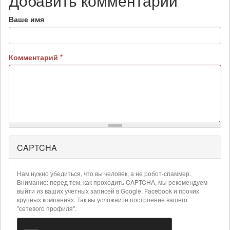
Добавить комментарий
Ваше имя
Комментарий
*
CAPTCHA
Более
подробная
информация
Нам нужно убедиться, что вы человек, а не робот-спаммер.
о
Внимание: перед тем, как проходить CAPTCHA, мы рекомендуем
текстовых
выйти из ваших учетных записей в Google, Facebook и прочих
крупных компаниях. Так вы усложните построение вашего
форматах
"сетевого профиля".