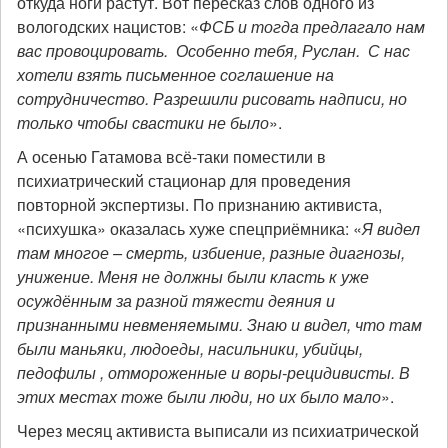
откуда ноги растут. Вот пересказ слов одного из
вологодских нацистов: «
ФСБ и тогда предлагало нам
вас провоцировать. Особенно тебя, Руслан. С нас
хотели взять письменное соглашение на
сотрудничество. Разрешили рисовать надписи, но
только чтобы свастики не было
».
А осенью Гатамова всё-таки поместили в
психиатрический стационар для проведения
повторной экспертизы. По признанию активиста,
«психушка» оказалась хуже спецприёмника: «
Я видел
там многое – смерть, избиение, разные диагнозы,
унижение. Меня не должны были класть к уже
осуждённым за разной тяжести деяния и
признанными невменяемыми. Знаю и видел, что там
были маньяки, людоеды, насильники, убийцы,
педофилы , отмороженные и воры-рецидивисты. В
этих местах тоже были люди, но их было мало
».
Через месяц активиста выписали из психиатрической