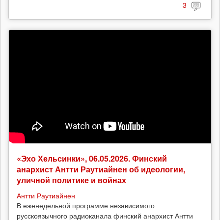
3
«Эхо Хельсинки», 06.05.2026. Финский
анархист Антти Раутиайнен об идеологии,
уличной политике и войнах
Антти Раутиайнен
В еженедельной программе независимого
русскоязычного радиоканала финский анархист Антти