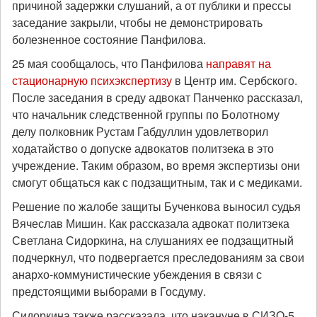
причиной задержки слушаний, а от публики и прессы
заседание закрыли, чтобы не демонстрировать
болезненное состояние Панфилова.
25 мая сообщалось, что Панфилова
направят на
стационарную психэкспертизу
в Центр им. Сербского.
После заседания в среду адвокат Панченко рассказал,
что начальник следственной группы по Болотному
делу полковник Рустам Габдуллин удовлетворил
ходатайство о допуске адвокатов политзека в это
учреждение. Таким образом, во время экспертизы они
смогут общаться как с подзащитным, так и с медиками.
Решение по жалобе защиты Бученкова выносил судья
Вячеслав Мишин. Как рассказала адвокат политзека
Светлана Сидоркина, на слушаниях ее подзащитный
подчеркнул, что подвергается преследованиям за свои
анархо-коммунистические убеждения в связи с
предстоящими выборами в Госдуму.
Сидоркина также рассказала, что накануне в СИЗО-5