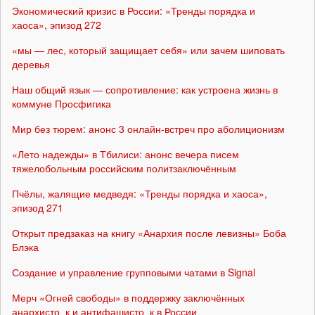
Экономический кризис в России: «Тренды порядка и
хаоса», эпизод 272
«мы — лес, который защищает себя» или зачем шиповать
деревья
Наш общий язык — сопротивление: как устроена жизнь в
коммуне Просфигика
Мир без тюрем: анонс 3 онлайн-встреч про аболиционизм
«Лето надежды» в Тбилиси: анонс вечера писем
тяжелобольным российским политзаключённым
Пчёлы, жалящие медведя: «Тренды порядка и хаоса»,
эпизод 271
Открыт предзаказ на книгу «Анархия после левизны» Боба
Блэка
Создание и управление групповыми чатами в Signal
Мерч «Огней свободы» в поддержку заключённых
анархисто_к и антифашисто_к в России