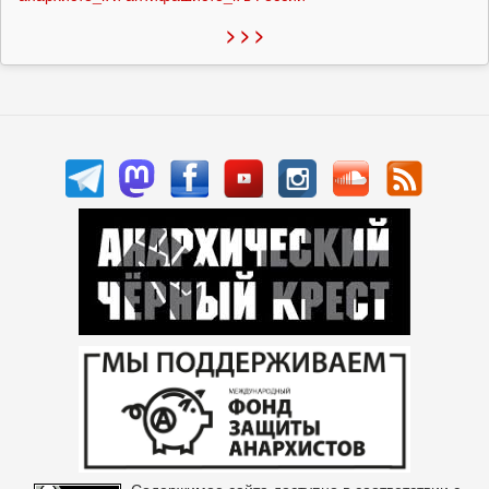
> > >