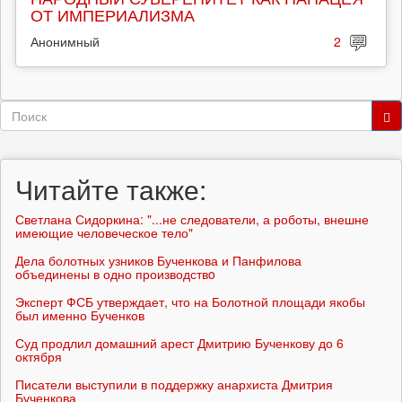
ОТ ИМПЕРИАЛИЗМА
Анонимный
2
Форма
поиска
Поиск
Читайте также:
Светлана Сидоркина: "...не следователи, а роботы, внешне
имеющие человеческое тело"
Дела болотных узников Бученкова и Панфилова
объединены в одно производствo
Эксперт ФСБ утверждает, что на Болотной площади якобы
был именно Бученков
Суд продлил домашний арест Дмитрию Бученкову до 6
октября
Писатели выступили в поддержку анархиста Дмитрия
Бученкова