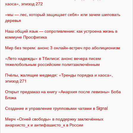
хаоса», эпизод 272
«мы — лес, который защищает себя» или зачем шиповать
деревья
Наш общий язык — сопротивление: как устроена жизнь в
коммуне Просфигика
Мир без тюрем: анонс 3 онлайн-встреч про аболиционизм
«Лето надежды» в Тбилиси: анонс вечера писем
тяжелобольным российским политзаключённым
Пчёлы, жалящие медведя: «Тренды порядка и хаоса»,
эпизод 271
Открыт предзаказ на книгу «Анархия после левизны» Боба
Блэка
Создание и управление групповыми чатами в Signal
Мерч «Огней свободы» в поддержку заключённых
анархисто_к и антифашисто_к в России