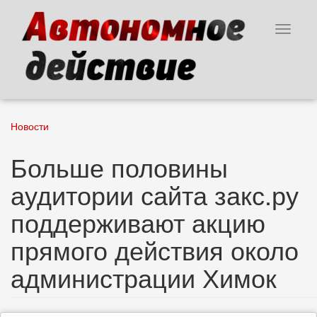
Перейти
к
Toggle
основному
navigat
содержанию
Новости
Больше половины
аудитории сайта закс.ру
поддерживают акцию
прямого действия около
администрации Химок