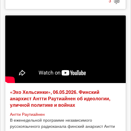
3
«Эхо Хельсинки», 06.05.2026. Финский
анархист Антти Раутиайнен об идеологии,
уличной политике и войнах
Антти Раутиайнен
В еженедельной программе независимого
русскоязычного радиоканала финский анархист Антти