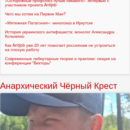
«Осторожный профсоюз лучше никакого»: интервью с
участником проекта Antijob
Чего мы хотим на Первое Мая?
«Мятежная Патагония»: кинопоказ в Иркутске
История украинского антифашиста: монолог Александра
Кольченко
Как Antijob уже 20 лет помогает россиянам не устроиться
на плохую работу
Современные либертарные теории и практики: секция на
конференции "Векторы"
Анархический Чёрный Крест