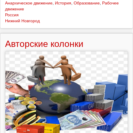
Анархическое движение
,
История
,
Образование
,
Рабочее
движение
Россия
Нижний Новгород
Авторские колонки