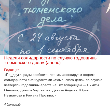
Неделя солидарности по случаю годовщины
«тюменского дела» (анонс)
Редакция
​«По_други, рады сообщить, что мы анонсируем неделю
солидарности с фигурантами «тюменского дела» по случаю
четвёртой годовщины ареста наших товарищей — Никиты
Олейник, Данила Чертыкова, Дениза Айдына, Юрия
Незнамова и Романа Паклина, -
4 дня
назад