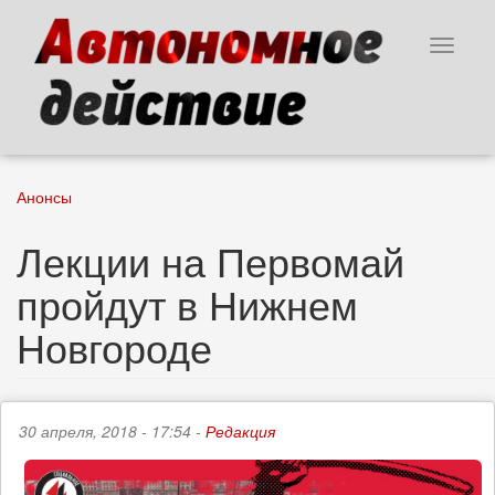
Перейти
к
Toggle
основному
navigat
содержанию
Анонсы
Лекции на Первомай
пройдут в Нижнем
Новгороде
30 апреля, 2018 - 17:54 -
Редакция