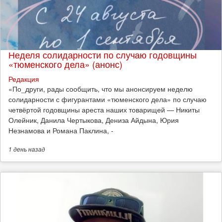
Неделя солидарности по случаю годовщины
«тюменского дела» (анонс)
Редакция
​«По_други, рады сообщить, что мы анонсируем неделю
солидарности с фигурантами «тюменского дела» по случаю
четвёртой годовщины ареста наших товарищей — Никиты
Олейник, Данила Чертыкова, Дениза Айдына, Юрия
Незнамова и Романа Паклина, -
1 день
назад