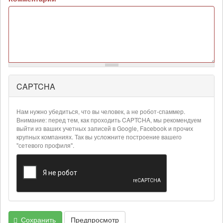
CAPTCHA
Более
подробная
информация
Нам нужно убедиться, что вы человек, а не робот-спаммер.
о
Внимание: перед тем, как проходить CAPTCHA, мы рекомендуем
текстовых
выйти из ваших учетных записей в Google, Facebook и прочих
крупных компаниях. Так вы усложните построение вашего
форматах
"сетевого профиля".
Сохранить
Предпросмотр