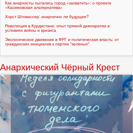
Как анархисты пытались город «захватить»: о проекте
«Касимовская альтернатива»
Хорст Штовассер: анархично ли будущее?
Революция в Курдистане: опыт прямой демократии в
условиях войны и кризиса
Экологическое движение в ФРГ и политическая власть: от
гражданских инициатив к партии "зеленых"
Анархический Чёрный Крест