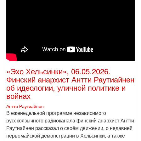
«Эхо Хельсинки», 06.05.2026.
Финский анархист Антти Раутиайнен
об идеологии, уличной политике и
войнах
Антти Раутиайнен
В еженедельной программе независимого
русскоязычного радиоканала финский анархист Антти
Раутиайнен рассказал о своём движении, о недавней
первомайской демонстрации в Хельсинки, а также