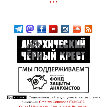
> > >
Содержимое сайта доступно в соответствии с
лицензией
Creative Commons BY-NC-SA
.
О нас
|
Манифест «Автономного Действия»