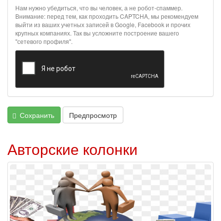
информация
Нам нужно убедиться, что вы человек, а не робот-спаммер.
о
Внимание: перед тем, как проходить CAPTCHA, мы рекомендуем
текстовых
выйти из ваших учетных записей в Google, Facebook и прочих
крупных компаниях. Так вы усложните построение вашего
форматах
"сетевого профиля".
Сохранить
Предпросмотр
Авторские колонки