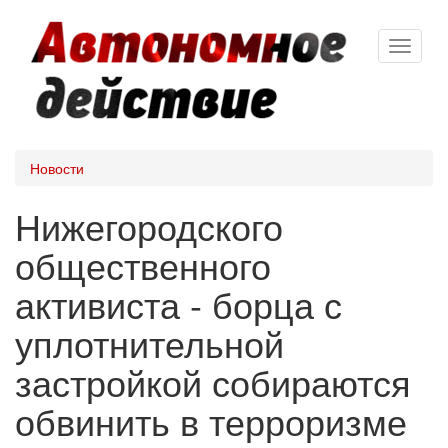
Перейти
Toggle
к
navigat
основному
содержанию
Новости
Нижегородского
общественного
активиста - борца с
уплотнительной
застройкой собираются
обвинить в терроризме