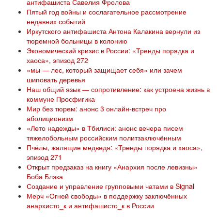
антифашиста Савелия Фролова
Пятый год войны и сослагательное рассмотрение
недавних событий
Иркутского антифашиста Антона Калакина вернули из
тюремной больницы в колонию
Экономический кризис в России: «Тренды порядка и
хаоса», эпизод 272
«мы — лес, который защищает себя» или зачем
шиповать деревья
Наш общий язык — сопротивление: как устроена жизнь в
коммуне Просфигика
Мир без тюрем: анонс 3 онлайн-встреч про
аболиционизм
«Лето надежды» в Тбилиси: анонс вечера писем
тяжелобольным российским политзаключённым
Пчёлы, жалящие медведя: «Тренды порядка и хаоса»,
эпизод 271
Открыт предзаказ на книгу «Анархия после левизны»
Боба Блэка
Создание и управление групповыми чатами в Signal
Мерч «Огней свободы» в поддержку заключённых
анархисто_к и антифашисто_к в России