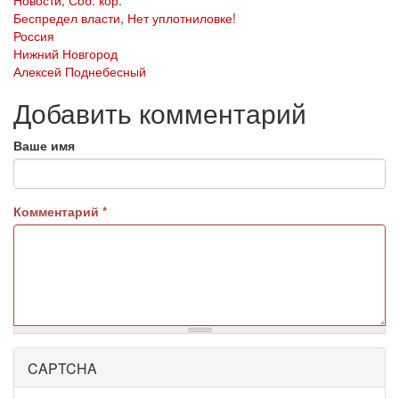
Новости
,
Соб. кор.
Беспредел власти
,
Нет уплотниловке!
Россия
Нижний Новгород
Алексей Поднебесный
Добавить комментарий
Ваше имя
Комментарий
*
CAPTCHA
Более
подробная