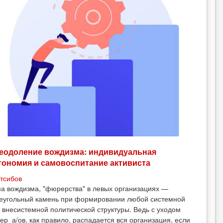
еодоление вождизма: индивидуальная
тономия и самовоспитание активиста
тсибов
а вождизма, "фюрерства" в левых организациях —
еугольный камень при формировании любой системной
 внесистемной политической структуры. Ведь с уходом
ер_а/ов, как правило, распадается вся организация, если