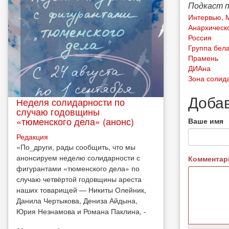
Подкаст 
Интервью
,
Анархическ
Россия
Группа бел
Прамень
ДИАна
Зона солид
Доба
Неделя солидарности по
случаю годовщины
«тюменского дела» (анонс)
Ваше имя
Редакция
​«По_други, рады сообщить, что мы
анонсируем неделю солидарности с
Коммента
фигурантами «тюменского дела» по
случаю четвёртой годовщины ареста
наших товарищей — Никиты Олейник,
Данила Чертыкова, Дениза Айдына,
Юрия Незнамова и Романа Паклина, -