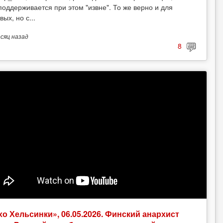
поддерживается при этом "извне". То же верно и для
вых, но с...
есяц
назад
8
хо Хельсинки», 06.05.2026. Финский анархист