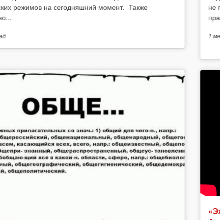
ских режимов на сегодняшний момент. Также
не 
о...
пра
ад
1 м
«Э