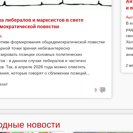
Ан
и 
Ант
а либералов и марксистов в свете
В е
мократической повестки
рад
сво
в
Хел
ктиве формирования общедемократической повестки
тем
арной точки зрения небезынтересно
ана
зировать позиции основных политических
тов - в данном случае либералов и частично
2 м
ов. Так, в апреле 2026 года можно отметить
ания, которые говорят о сближении позиций...
азад
3
одные новости