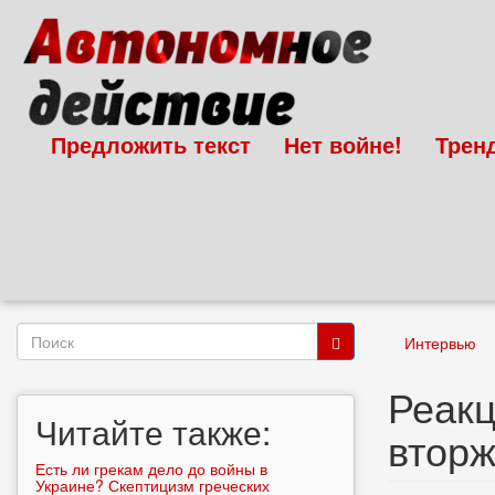
Перейти
к
основному
содержанию
Предложить текст
Нет войне!
Трен
Форма
Интервью
поиска
Поиск
Реакц
Читайте также:
вторж
Есть ли грекам дело до войны в
Украине? Скептицизм греческих