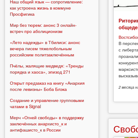
Наш общий язык — сопротивление:
как устроена жизнь в коммуне
Просфигика
Риторик
Мир без тюрем: анонс 3 онлайн-
общеде
встреч про аболиционизм
Востсибо
«Лето надежды» в Тбилиси: анонс
В перспе
вечера писем тяжелобольным
с либерт
российским политзаключённым
проанали
конкурен
Пчёлы, жалящие медведя: «Тренды
марксист
порядка и хаоса», эпизод 271
высказыв
Открыт предзаказ на книгу «Анархия
2 месяца
н
после левизны» Боба Блэка
Создание и управление групповыми
чатами в Signal
Мерч «Огней свободы» в поддержку
заключённых анархисто_к и
Своб
антифашисто_к в России