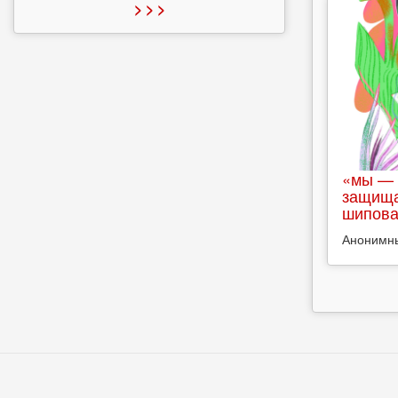
> > >
«мы — 
защища
шипова
Анонимн