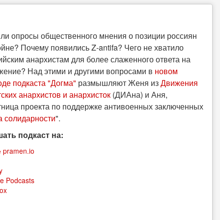
 ли опросы общественного мнения о позиции россиян
ойне? Почему появились Z-antifa? Чего не хватило
ийским анархистам для более слаженного ответа на
жение? Над этими и другими вопросами в
новом
оде
подкаста "Догма"
размышляют Женя из
Движения
тских анархистов и анархисток
(ДИАна) и Аня,
тница проекта по поддержке антивоенных заключенных
а солидарности
".
ать подкаст на:
 pramen.io
y
e Podcasts
ox