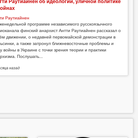
тти Раутиайнен об идеологии, уличной политике
войнах
ти Раутиайнен
женедельной программе независимого русскоязычного
иоканала финский анархист Антти Раутиайнен рассказал о
ём движении, о недавней первомайской демонстрации в
ьсинки, а также затронул ближневосточные проблемы и
у войны в Украине с точки зрения теории и практики
рхизма. Послушать...
есяца
назад