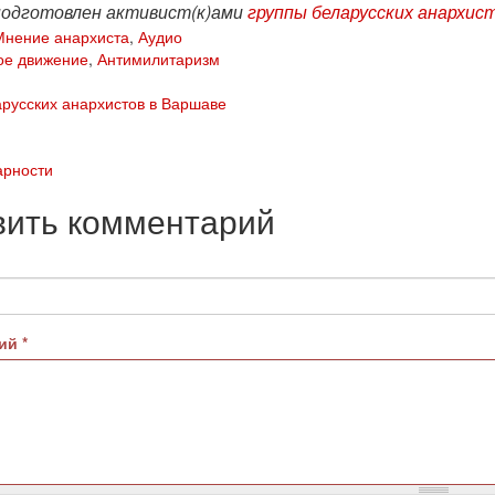
подготовлен активист(к)ами
группы беларусских анархис
Мнение анархиста
,
Аудио
ое движение
,
Антимилитаризм
арусских анархистов в Варшаве
арности
вить комментарий
рий
*