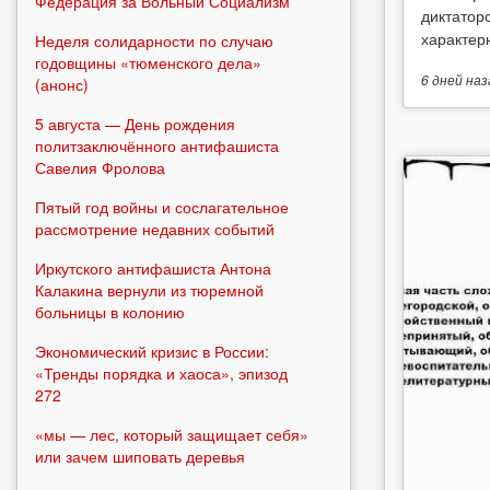
Федерация за Вольный Социализм
диктатор
характерн
Неделя солидарности по случаю
годовщины «тюменского дела»
6 дней
наз
(анонс)
5 августа — День рождения
политзаключённого антифашиста
Савелия Фролова
Пятый год войны и сослагательное
рассмотрение недавних событий
Иркутского антифашиста Антона
Калакина вернули из тюремной
больницы в колонию
Экономический кризис в России:
«Тренды порядка и хаоса», эпизод
272
«мы — лес, который защищает себя»
или зачем шиповать деревья