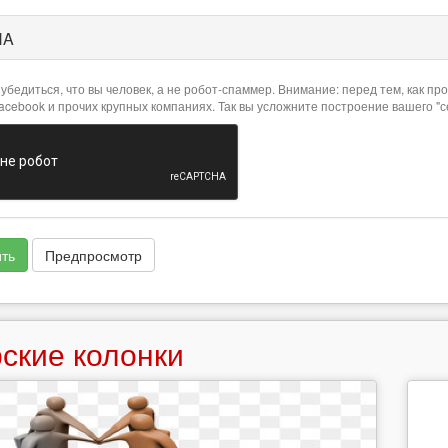
HA
убедиться, что вы человек, а не робот-спаммер. Внимание: перед тем, как 
Facebook и прочих крупных компаниях. Так вы усложните построение вашего "
ть
Предпросмотр
ские колонки