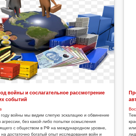
год войны и сослагательное рассмотрение
Пр
их событий
ав
в
Вос
 году войны мы видим слепую эскалацию и обвинение
Тем
в агрессии, без какой-либо попытки осмысления
кра
ящего с обществом в РФ на международном уровне,
или
 на достаточно богатый опыт исследования войн и
лид