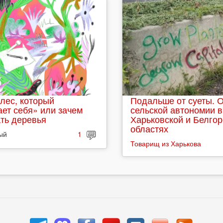
лес, который
Подальше от суеты. 
ет себя» или зачем
сельской автономии в
ть деревья
Харьковской и Белго
областях
ый
1
Товарищ из Харькова