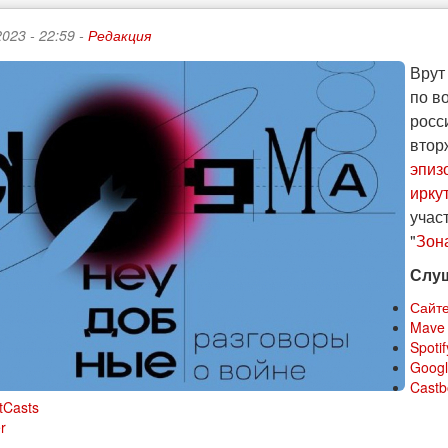
023 - 22:59 -
Редакция
Врут
по в
росс
втор
эпиз
ирку
учас
"
Зон
Слуш
Сайте
Mave
Spotif
Googl
Castb
tCasts
r