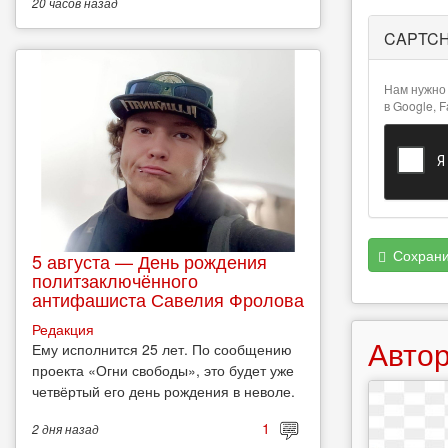
20 часов
назад
Более
CAPTC
подробная
информация
о текстовых
Нам нужно 
форматах
в Google, 
Сохрани
5 августа — День рождения
политзаключённого
антифашиста Савелия Фролова
Редакция
Автор
Ему исполнится 25 лет. По сообщению
проекта «Огни свободы», это будет уже
четвёртый его день рождения в неволе.
1
2 дня
назад