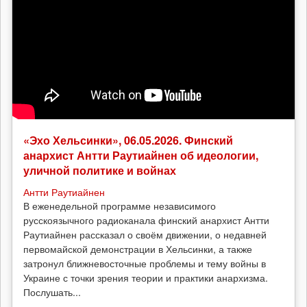
«Эхо Хельсинки», 06.05.2026. Финский
анархист Антти Раутиайнен об идеологии,
уличной политике и войнах
Антти Раутиайнен
В еженедельной программе независимого
русскоязычного радиоканала финский анархист Антти
Раутиайнен рассказал о своём движении, о недавней
первомайской демонстрации в Хельсинки, а также
затронул ближневосточные проблемы и тему войны в
Украине с точки зрения теории и практики анархизма.
Послушать...