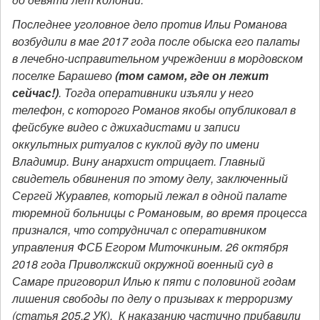
Последнее уголовное дело против Ильи Романова
возбудили в мае 2017 года после обыска его палаты
в лечебно-исправительном учреждении в мордовском
поселке Барашево
(том самом, где он лежит
сейчас!)
. Тогда оперативники изъяли у него
телефон, с которого Романов якобы опубликовал в
фейсбуке видео с джихадистами и записи
оккультных ритуалов с куклой вуду по имени
Владимир. Вину анархист отрицает. Главный
свидетель обвинения по этому делу, заключенный
Сергей Журавлев, который лежал в одной палате
тюремной больницы с Романовым, во время процесса
признался, что сотрудничал с оперативником
управления ФСБ Егором Миточкиным. 26 октября
2018 года Приволжский окружной военный суд в
Самаре приговорил Илью к пяти с половиной годам
лишения свободы по делу о призывах к терроризму
(статья 205.2 УК). К наказанию частично прибавили