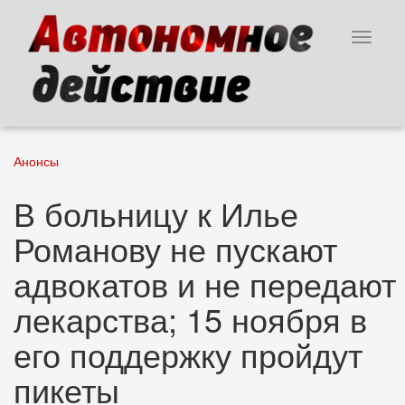
Перейти
к
Toggle
основному
navigat
содержанию
Анонсы
В больницу к Илье
Романову не пускают
адвокатов и не передают
лекарства; 15 ноября в
его поддержку пройдут
пикеты