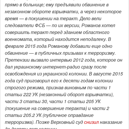
прямо в больнице; ему предъявили обвинение в
незаконном обороте взрывчатки, а через некоторое
время — в покушении на теракт. Дело вели
следователи ФСБ — по их версии, Романов хотел
совершить теракт перед зданием областного
военкомата, который находится неподалеку.
В
феврале 2015 года Романову
добавили еще одно
обвинение — в публичных призывах к терроризму.
Претензии вызвало интервью 2012 года, которое он
дал украинскому интернет-радио сразу после
освобождения из украинской колонии.
В августе 2015
года суд приговорил его к десяти годам колонии
строгого режима, признав виновным по части 1
статьи 222 УК (незаконный оборот взрывчатки),
части 3 статьи 30, части 1 статьи 205 УК
(покушение на совершение теракта) и части 2
статьи 205.2 УК (публичное оправдание
терроризма). Позже Верховный суд
снизил
наказание
до девяти лет колонии.