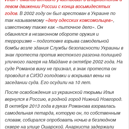
левом движении России с конца восьмидесятых
годов
. В 2002 году он был арестован в Украине по
так называемому
«делу одесских комсомольцев»
,
известному также как «пыточное дело». Он
обвинялся в незаконном обороте оружия и
терроризме – подготовке взрыва самодельной
бомбы возле здания Службы безопасности Украины в
знак протеста против жестокого разгона полицией
уличного лагеря на Майдане в октябре 2002 года. На
суде Романов вину не признал, в знак протеста он
проводил в СИЗО голодовки и вскрывал вены на
заседании суда. Его осудили на 10 лет.
После освобождения из украинской тюрьмы Илья
вернулся в Россию, в родной город Нижний Новгород.
В октябре 2013 года в руках Романова взорвалась
самодельная петарда, которую он, по собственным
словам, собирался опробовать ночью в безлюдном
сквере на улице Ошарской.
Анархиста задержали