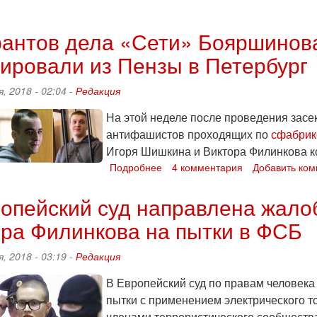
о
Бояршинова
и
рантов дела «Сети» Бояршинов
Шишкина
ировали из Пензы в Петербург
привезли
в
Нижний
, 2018 - 02:04 -
Редакция
Новгород,
Филинков
На этой неделе после проведения засе
остался
антифашистов проходящих по
сфабрик
в
Игоря Шишкина и Виктора Филинкова к
Пензе
Подробнее
о
4 комментария
Добавить ко
Фигурантов
дела
опейский суд направлена жало
«Сети»
ра Филинкова на пытки в ФСБ
Бояршинова,
Шишкина,
Филинкова
, 2018 - 03:19 -
Редакция
конвоировали
из
В Европейский суд по правам человек
Пензы
пытки с применением электрического т
в
членами террористического сообществ