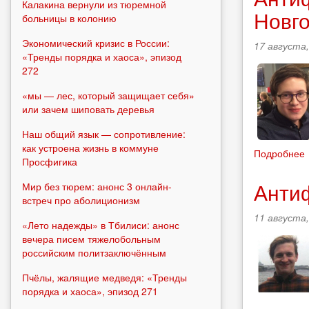
Калакина вернули из тюремной
Новго
больницы в колонию
Экономический кризис в России:
17 августа,
«Тренды порядка и хаоса», эпизод
272
«мы — лес, который защищает себя»
или зачем шиповать деревья
Наш общий язык — сопротивление:
как устроена жизнь в коммуне
Подробнее
Просфигика
Анти
Мир без тюрем: анонс 3 онлайн-
встреч про аболиционизм
11 августа,
«Лето надежды» в Тбилиси: анонс
вечера писем тяжелобольным
российским политзаключённым
Пчёлы, жалящие медведя: «Тренды
порядка и хаоса», эпизод 271