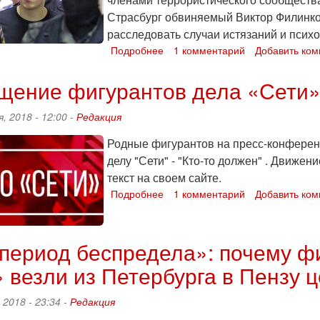
Петербург
Страсбург обвиняемый Виктор Филинков
расследовать случаи истязаний и психо
Подробнее
о
1 комментарий
Добавить ко
В
Европейский
ение фигурантов дела «Сети»:
суд
направлена
, 2018 - 12:00 -
Редакция
жалоба
фигуранта
Родные фигурантов на пресс-конферен
дела
делу "Сети" - "Кто-то должен" . Движен
"Сети"
текст на своем сайте.
Виктора
Филинкова
Подробнее
о
1 комментарий
Добавить ко
на
Обращение
пытки
фигурантов
в
дела
период беспредела»: почему ф
ФСБ
«Сети»:
"Кто-
 везли из Петербурга в Пензу 
то
должен"
 2018 - 23:34 -
Редакция