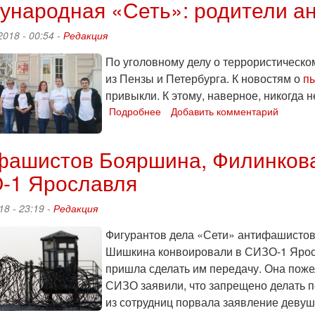
ународная «Сеть»: родители а
«Сети»
Ярославле
увезли
2018 - 00:54 -
Редакция
из
СИЗО
По уголовному делу о террористическ
Ярославля
из Пензы и Петербурга. К новостям о
п
привыкли. К этому, наверное, никогда 
Подробнее
о
Добавить комментарий
Международная
«Сеть»:
фашистов Бояршина, Филинкова
родители
анархистов
-1 Ярославля
против
ФСБ
18 - 23:19 -
Редакция
Фигурантов дела «Сети» антифашистов
Шишкина конвоировали в СИЗО-1 Ярос
пришла сделать им передачу. Она поже
СИЗО заявили, что запрещено делать пе
из сотрудниц порвала заявление девуш