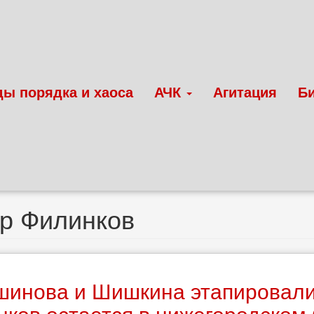
ды порядка и хаоса
АЧК
Агитация
Б
р Филинков
инова и Шишкина этапировали 
нков остается в нижегородско