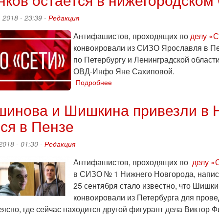
 2018 - 23:39 -
Редакция
Антифашистов, проходящих по
делу «С
конвоировали из СИЗО Ярославля в Пе
по Петербургу и Ленинградской област
ОВД-Инфо Яне Сахиповой.
Подробнее
о
Бояршинова
и
шинова и Шишкина привезли в 
Шишкина
ся в Пензе
этапировали
в
Санкт-
2018 - 01:30 -
Редакция
Петербург,
Филинков
Антифашистов, проходящих по
делу «
остается
в СИЗО № 1 Нижнего Новгорода, напис
в
25 сентября стало известно, что Шишк
нижегородском
конвоировали из Петербурга для прове
СИЗО
еясно, где сейчас находится другой фигурант дела Виктор Ф