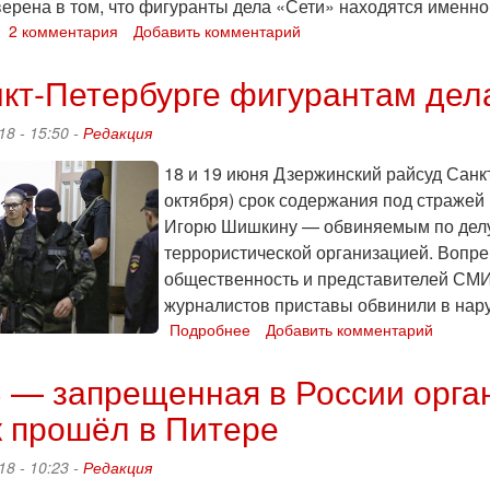
верена в том, что фигуранты дела «Сети» находятся именн
о
2 комментария
Добавить комментарий
Антифашистов
Бояршина,
кт-Петербурге фигурантам дел
Филинкова
и
18 - 15:50 -
Редакция
Шишкина
этапировали
18 и 19 июня Дзержинский райсуд Санк
в
октября) срок содержания под стражей
СИЗО-1
Игорю Шишкину — обвиняемым по делу 
Ярославля
террористической организацией. Вопре
общественность и представителей СМИ 
журналистов приставы обвинили в нару
Подробнее
о
Добавить комментарий
В
Санкт-
— запрещенная в России орган
Петербурге
 прошёл в Питере
фигурантам
дела
«Сети»
18 - 10:23 -
Редакция
продлили