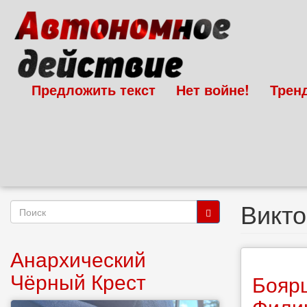
Перейти
к
основному
содержанию
Предложить текст
Нет войне!
Трен
Викто
Форма
поиска
Поиск
Анархический
Чёрный Крест
Боярш
Фили