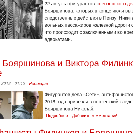
22 августа фигурантов «
пензенского де
Бояршинова, которых в конце июля выв
следственные действия в Пензу. Никит
вольных пассажиров железной дороги о
что происходит с заключенными во вре
адвокатами.
о
«Это
период
 Бояршинова и Виктора Филинк
беспредела»:
е
почему
фигурантов
«пензенского
 2018 - 01:12 -
Редакция
дела»
везли
Фигурантов дела «Сети», антифашисто
из
2018 года привезли в пензенский след
Петербурга
Бояршинова Николай.
в
Подробнее
о
Добавить комментарий
Пензу
Юлия
целый
Бояршинова
фашисты Филинков и Бояршино
месяц