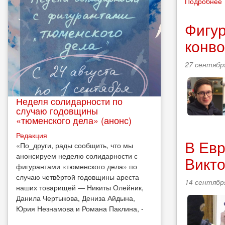
Подробнее
Фигу
конво
27 сентября
Неделя солидарности по
случаю годовщины
«тюменского дела» (анонс)
Редакция
В Евр
​«По_други, рады сообщить, что мы
анонсируем неделю солидарности с
Викто
фигурантами «тюменского дела» по
случаю четвёртой годовщины ареста
14 сентября
наших товарищей — Никиты Олейник,
Данила Чертыкова, Дениза Айдына,
Юрия Незнамова и Романа Паклина, -