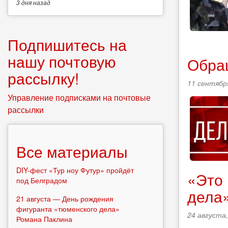
3 дня
назад
Подпишитесь на
нашу почтовую
Обращ
рассылку!
11 сентября
Управление подписками на почтовые
рассылки
Все материалы
DIY-фест «Тур ноу Футур» пройдёт
«Это 
под Белградом
дела»
21 августа — День рождения
фигуранта «тюменского дела»
24 августа,
Романа Паклина