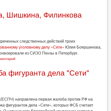
а, Шишкина, Филинкова
креченных следственных действий троих
ованному уголовному делу «Сети»
Юлия Бояршинова,
онвоировали из СИЗО Пензы в Петербург.
мментарий
ба фигуранта дела "Сети"
а (ЕСПЧ) направлена первая жалоба против РФ на
ока фигурантов дела «Сети», которых ФСБ считает
а. О нарушениях Европейской конвенции заявил в