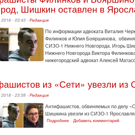
и
род, Шишкин оставлен в Яросл
Виктора
Филинкова
привезли
 2018 - 03:43 -
Редакция
в
СИЗО
По информации адвоката Виталия Черка
в
Филинков и Юлия Бояршинова, обвин
Пензе
СИЗО-1 Нижнего Новгорода. Игорь Шиш
Нижнего Новгорода Виктора Филинкова
нижегородский адвокат Алексей Матасо
о
Антифашисты
Филинков
фашистов из «Сети» увезли из
и
Бояршинов
 2018 - 23:58 -
Редакция
этапированы
в
Антифашистов, обвиняемых по делу «С
Нижний
Шишкина увезли из СИЗО-1 Ярославля
Новгород,
Подробнее
о
Добавить комментарий
Шишкин
Антифашистов
оставлен
из
в