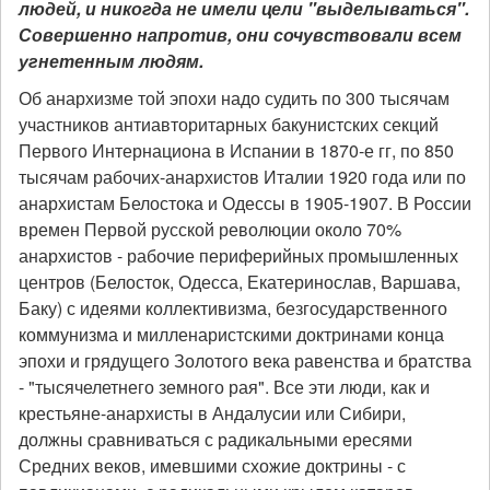
людей, и никогда не имели цели "выделываться".
Совершенно напротив, они сочувствовали всем
угнетенным людям.
Об анархизме той эпохи надо судить по 300 тысячам
участников антиавторитарных бакунистских секций
Первого Интернациона в Испании в 1870-е гг, по 850
тысячам рабочих-анархистов Италии 1920 года или по
анархистам Белостока и Одессы в 1905-1907. В России
времен Первой русской революции около 70%
анархистов - рабочие периферийных промышленных
центров (Белосток, Одесса, Екатеринослав, Варшава,
Баку) с идеями коллективизма, безгосударственного
коммунизма и милленаристскими доктринами конца
эпохи и грядущего Золотого века равенства и братства
- "тысячелетнего земного рая". Все эти люди, как и
крестьяне-анархисты в Андалусии или Сибири,
должны сравниваться с радикальными ересями
Средних веков, имевшими схожие доктрины - с