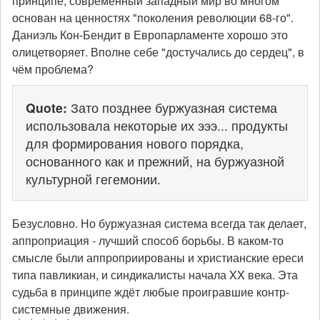
принципе, современный западный мир во многом
основан на ценностях "поколения революции 68-го".
Даниэль Кон-Бендит в Европарламенте хорошо это
олицетворяет. Вполне себе "достучались до сердец", в
чём проблема?
Quote:
Зато позднее буржуазная система
использовала некоторые их эээ... продукты
для формирования нового порядка,
основанного как и прежний, на буржуазной
культурной гегемонии.
Безусловно. Но буржуазная система всегда так делает,
аппроприация - лучший способ борьбы. В каком-то
смысле были аппроприированы и христианские ереси
типа павликиан, и синдикалисты начала XX века. Эта
судьба в принципе ждёт любые проигравшие контр-
системные движения.