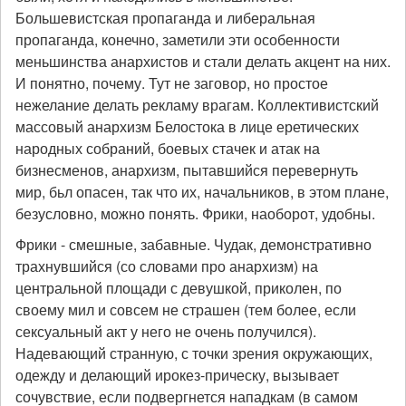
Большевистская пропаганда и либеральная
пропаганда, конечно, заметили эти особенности
меньшинства анархистов и стали делать акцент на них.
И понятно, почему. Тут не заговор, но простое
нежелание делать рекламу врагам. Коллективистский
массовый анархизм Белостока в лице еретических
народных собраний, боевых стачек и атак на
бизнесменов, анархизм, пытавшийся перевернуть
мир, бьл опасен, так что их, начальников, в этом плане,
безусловно, можно понять. Фрики, наоборот, удобны.
Фрики - смешные, забавные. Чудак, демонстративно
трахнувшийся (со словами про анархизм) на
центральной площади с девушкой, приколен, по
своему мил и совсем не страшен (тем более, если
сексуальный акт у него не очень получился).
Надевающий странную, с точки зрения окружающих,
одежду и делающий ирокез-прическу, вызывает
сочувствие, если подвергнется нападкам (в самом