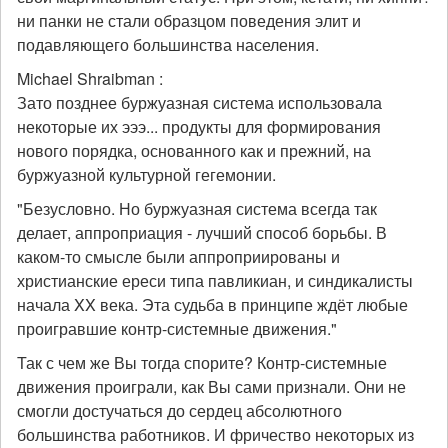
ни панки не стали образцом поведения элит и
подавляющего большинства населения.
Michael Shraibman :
Зато позднее буржуазная система использовала
некоторые их эээ... продукты для формирования
нового порядка, основанного как и прежний, на
буржуазной культурной гегемонии.
"Безусловно. Но буржуазная система всегда так
делает, аппроприация - лучший способ борьбы. В
каком-то смысле были аппроприированы и
христианские ереси типа павликиан, и синдикалисты
начала XX века. Эта судьба в принципе ждёт любые
проигравшие контр-системные движения."
Так с чем же Вы тогда спорите? Контр-системные
движения проиграли, как Вы сами признали. Они не
смогли достучаться до сердец абсолютного
большинства работников. И фричество некоторых из