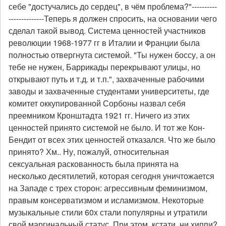
себе "достучались до сердец", в чём проблема?"----------
--------------Теперь я должен спросить, на основании чего
сделал такой вывод. Система ценностей участников
революции 1968-1977 гг в Италии и Франции была
полностью отвергнута системой. "Ты нужен боссу, а он
тебе не нужен, Баррикады перекрывают улицы, но
открывают путь и т.д. и т.п.", захваченные рабочими
заводы и захваченные студентами университеты, где
комитет оккупированной Сорбоны назвал себя
преемником Кронштадта 1921 гг. Ничего из этих
ценностей принято системой не было. И тот же Кон-
Бендит от всех этих ценностей отказался. Что же было
принято? Хм.. Ну, пожалуй, относительная
сексуальная раскованность была принята на
несколько десятилетий, которая сегодня уничтожается
на Западе с трех сторон: агрессивным феминизмом,
правым консерватизмом и исламизмом. Некоторые
музыкальные стили 60х стали популярны и утратили
свой маргинальный статус. При этом, кстати, ни хиппи?