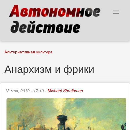
Перейти
к
Toggle
основному
navigat
содержанию
Альтернативная культура
Анархизм и фрики
13 мая, 2019 - 17:19 -
Michael Shraibman