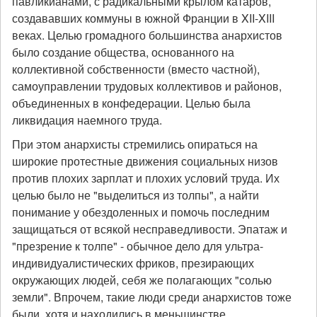
павликианами, с радикальными крылом катаров,
создававших коммуны в южной Франции в XII-XIII
веках. Целью громадного большинства анархистов
было создание общества, основанного на
коллективной собственности (вместо частной),
самоуправлении трудовых коллективов и районов,
объединенных в конфедерации. Целью была
ликвидация наемного труда.
При этом анархисты стремились опираться на
широкие протестные движения социальных низов
против плохих зарплат и плохих условий труда. Их
целью было не "выделиться из толпы", а найти
понимание у обездоленных и помочь последним
защищаться от всякой несправедливости. Эпатаж и
"презрение к толпе" - обычное дело для ультра-
индивидуалистических фриков, презирающих
окружающих людей, себя же полагающих "солью
земли". Впрочем, такие люди среди анархистов тоже
были, хотя и находились в меньшинстве.