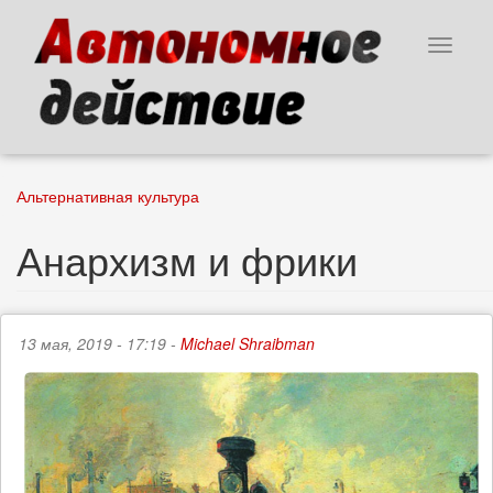
Перейти
к
Toggle
основному
navigat
содержанию
Альтернативная культура
Анархизм и фрики
13 мая, 2019 - 17:19 -
Michael Shraibman