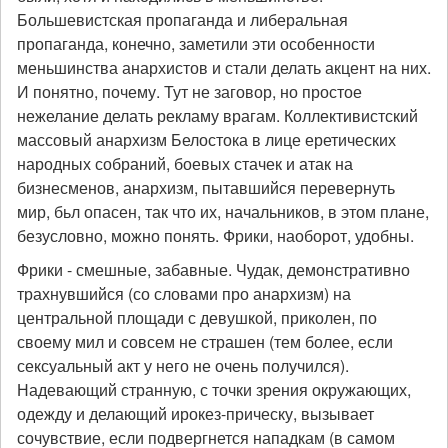
Большевистская пропаганда и либеральная
пропаганда, конечно, заметили эти особенности
меньшинства анархистов и стали делать акцент на них.
И понятно, почему. Тут не заговор, но простое
нежелание делать рекламу врагам. Коллективистский
массовый анархизм Белостока в лице еретических
народных собраний, боевых стачек и атак на
бизнесменов, анархизм, пытавшийся перевернуть
мир, бьл опасен, так что их, начальников, в этом плане,
безусловно, можно понять. Фрики, наоборот, удобны.
Фрики - смешные, забавные. Чудак, демонстративно
трахнувшийся (со словами про анархизм) на
центральной площади с девушкой, приколен, по
своему мил и совсем не страшен (тем более, если
сексуальный акт у него не очень получился).
Надевающий странную, с точки зрения окружающих,
одежду и делающий ирокез-прическу, вызывает
сочувствие, если подвергнется нападкам (в самом