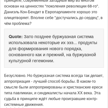
принципе, современный западный мир во многом
основан на ценностях "поколения революции 68-го".
Даниэль Кон-Бендит в Европарламенте хорошо это
олицетворяет. Вполне себе "достучались до сердец", в
чём проблема?
Quote:
Зато позднее буржуазная система
использовала некоторые их эээ... продукты
для формирования нового порядка,
основанного как и прежний, на буржуазной
культурной гегемонии.
Безусловно. Но буржуазная система всегда так делает,
аппроприация - лучший способ борьбы. В каком-то
смысле были аппроприированы и христианские ереси
типа павликиан, и синдикалисты начала XX века. Эта
судьба в принципе ждёт любые проигравшие контр-
системные движения.