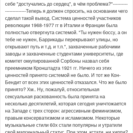
себе "достучались до сердец", в чём проблема?"----------
--------------Теперь я должен спросить, на основании чего
сделал такой вывод. Система ценностей участников
революции 1968-1977 гг в Италии и Франции была
полностью отвергнута системой. "Ты нужен боссу, а он
тебе не нужен, Баррикады перекрывают улицы, но
открывают путь и т.д. и т.п.", захваченные рабочими
заводы и захваченные студентами университеты, где
комитет оккупированной Сорбоны назвал себя
преемником Кронштадта 1921 гг. Ничего из этих
ценностей принято системой не было. И тот же Кон-
Бендит от всех этих ценностей отказался. Что же было
принято? Хм.. Ну, пожалуй, относительная
сексуальная раскованность была принята на
несколько десятилетий, которая сегодня уничтожается
на Западе с трех сторон: агрессивным феминизмом,
правым консерватизмом и исламизмом. Некоторые
музыкальные стили 60х стали популярны и утратили
свой маргинальный статус. При этом, кстати, ни хиппи?