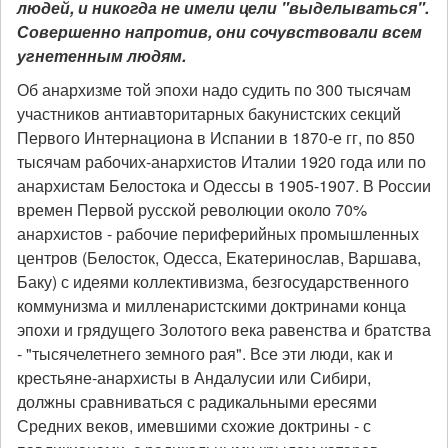
людей, и никогда не имели цели "выделываться".
Совершенно напротив, они сочувствовали всем
угнетенным людям.
Об анархизме той эпохи надо судить по 300 тысячам
участников антиавторитарных бакунистских секций
Первого Интернациона в Испании в 1870-е гг, по 850
тысячам рабочих-анархистов Италии 1920 года или по
анархистам Белостока и Одессы в 1905-1907. В России
времен Первой русской революции около 70%
анархистов - рабочие периферийных промышленных
центров (Белосток, Одесса, Екатеринослав, Варшава,
Баку) с идеями коллективизма, безгосударственного
коммунизма и милленаристскими доктринами конца
эпохи и грядущего Золотого века равенства и братства
- "тысячелетнего земного рая". Все эти люди, как и
крестьяне-анархисты в Андалусии или Сибири,
должны сравниваться с радикальными ересями
Средних веков, имевшими схожие доктрины - с