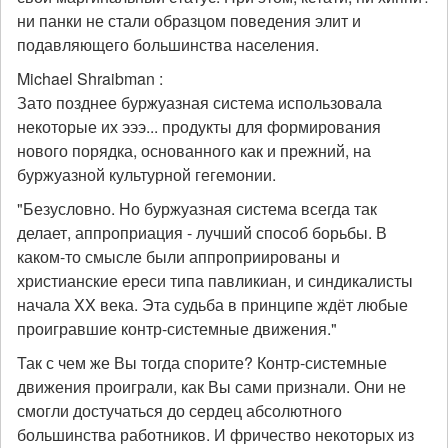
ни панки не стали образцом поведения элит и
подавляющего большинства населения.
Michael Shraibman :
Зато позднее буржуазная система использовала
некоторые их эээ... продукты для формирования
нового порядка, основанного как и прежний, на
буржуазной культурной гегемонии.
"Безусловно. Но буржуазная система всегда так
делает, аппроприация - лучший способ борьбы. В
каком-то смысле были аппроприированы и
христианские ереси типа павликиан, и синдикалисты
начала XX века. Эта судьба в принципе ждёт любые
проигравшие контр-системные движения."
Так с чем же Вы тогда спорите? Контр-системные
движения проиграли, как Вы сами признали. Они не
смогли достучаться до сердец абсолютного
большинства работников. И фричество некоторых из