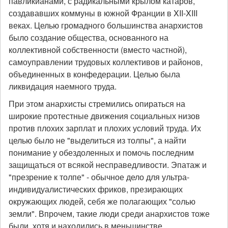
павликианами, с радикальными крылом катаров,
создававших коммуны в южной Франции в XII-XIII
веках. Целью громадного большинства анархистов
было создание общества, основанного на
коллективной собственности (вместо частной),
самоуправлении трудовых коллективов и районов,
объединенных в конфедерации. Целью была
ликвидация наемного труда.
При этом анархисты стремились опираться на
широкие протестные движения социальных низов
против плохих зарплат и плохих условий труда. Их
целью было не "выделиться из толпы", а найти
понимание у обездоленных и помочь последним
защищаться от всякой несправедливости. Эпатаж и
"презрение к толпе" - обычное дело для ультра-
индивидуалистических фриков, презирающих
окружающих людей, себя же полагающих "солью
земли". Впрочем, такие люди среди анархистов тоже
были, хотя и находились в меньшинстве.