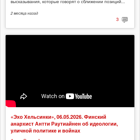
высказывания, которые говорят о сближении позиций...
2 месяца
назад
3
«Эхо Хельсинки», 06.05.2026. Финский
анархист Антти Раутиайнен об идеологии,
уличной политике и войнах