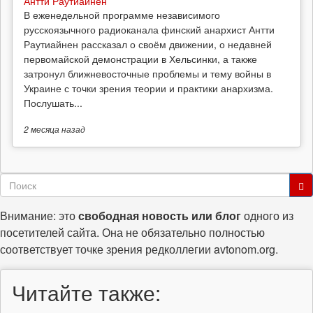
Антти Раутиайнен
В еженедельной программе независимого
русскоязычного радиоканала финский анархист Антти
Раутиайнен рассказал о своём движении, о недавней
первомайской демонстрации в Хельсинки, а также
затронул ближневосточные проблемы и тему войны в
Украине с точки зрения теории и практики анархизма.
Послушать...
2 месяца
назад
Форма
поиска
Поиск
Внимание: это
свободная новость или блог
одного из
посетителей сайта. Она не обязательно полностью
соответствует точке зрения редколлегии avtonom.org.
Читайте также: