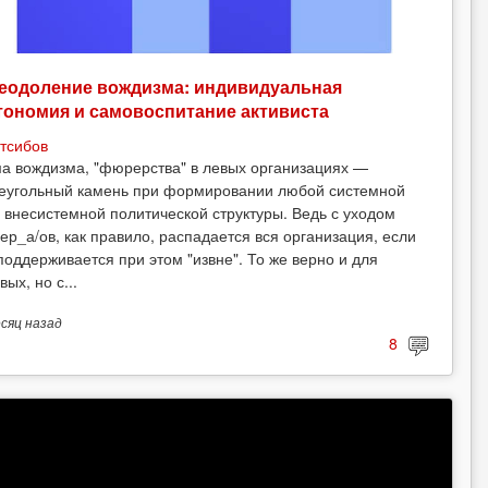
еодоление вождизма: индивидуальная
тономия и самовоспитание активиста
тсибов
а вождизма, "фюрерства" в левых организациях —
еугольный камень при формировании любой системной
 внесистемной политической структуры. Ведь с уходом
ер_а/ов, как правило, распадается вся организация, если
поддерживается при этом "извне". То же верно и для
вых, но с...
есяц
назад
8