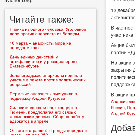
avtonom.org.
12 декабр
Читайте также:
активистов
В частнос
Ячейка из одного человека. Уголовное
дело против анархиста из Вологды
участника
18 марта – анархисты мира на
Акция был
переднем краю
партии «Д
День единых действий у
антифашистов и у реакционеров в
На акции 
Екатеринбурге
закрытия 
Зеленоградские анархисты приняли
политичес
участие в пикете против политических
поддержки
репрессий
Пермские анархисты выступили в
В акции пр
поддержку Андрея Кутузова
Анархическ
Силовики сорвали панк-концерт в
Россия
,
Пер
Тюмени, предполагая его связь с
Андрей Кут
«тюменским делом». Сбор на работу
адвокатов в апреле
Доба
От того и страшно: «Тренды порядка и
хаоса», эпизод 250