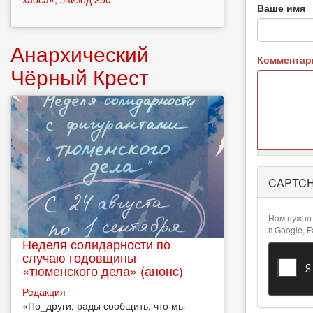
Ваше имя
Анархический
Коммента
Чёрный Крест
Более
CAPTC
подробная
информация
о текстовых
Нам нужно 
форматах
в Google, 
Неделя солидарности по
случаю годовщины
«тюменского дела» (анонс)
Редакция
​«По_други, рады сообщить, что мы