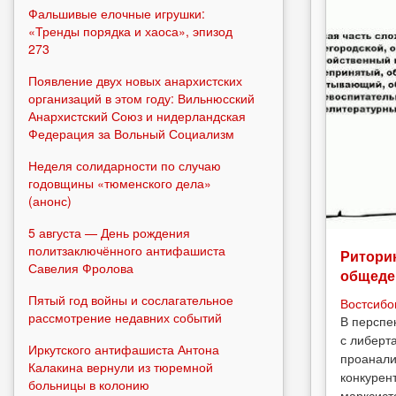
Фальшивые елочные игрушки:
«Тренды порядка и хаоса», эпизод
273
Появление двух новых анархистских
организаций в этом году: Вильнюсский
Анархистский Союз и нидерландская
Федерация за Вольный Социализм
Неделя солидарности по случаю
годовщины «тюменского дела»
(анонс)
5 августа — День рождения
политзаключённого антифашиста
Риторик
Савелия Фролова
общеде
Пятый год войны и сослагательное
Востсибо
рассмотрение недавних событий
В перспе
с либерт
Иркутского антифашиста Антона
проанали
Калакина вернули из тюремной
конкурен
больницы в колонию
марксист