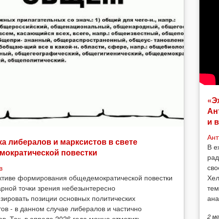
«Э
Ан
и 
Ант
а либералов и марксистов в свете
В е
мократической повестки
рад
сво
в
Хел
ктиве формирования общедемократической повестки
тем
арной точки зрения небезынтересно
ана
зировать позиции основных политических
тов - в данном случае либералов и частично
2 м
ов. Так, в апреле 2026 года можно отметить