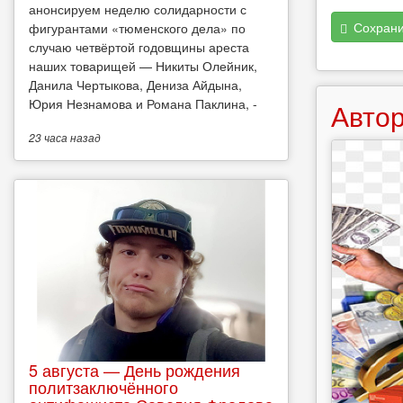
анонсируем неделю солидарности с
Сохрани
фигурантами «тюменского дела» по
случаю четвёртой годовщины ареста
наших товарищей — Никиты Олейник,
Данила Чертыкова, Дениза Айдына,
Юрия Незнамова и Романа Паклина, -
Автор
23 часа
назад
5 августа — День рождения
политзаключённого