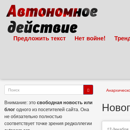
Перейти
к
основному
содержанию
Предложить текст
Нет войне!
Трен
Форма
Анархическ
поиска
Поиск
Внимание: это
свободная новость или
Новог
блог
одного из посетителей сайта. Она
не обязательно полностью
соответствует точке зрения редколлегии
13 декабря,