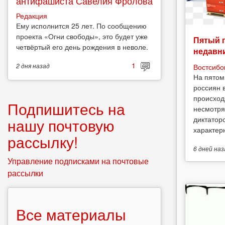
антифашиста Савелия Фролова
Редакция
Ему исполнится 25 лет. По сообщению
проекта «Огни свободы», это будет уже
Пятый 
четвёртый его день рождения в неволе.
недавн
1
Востсибо
2 дня
назад
На пятом
россиян 
происход
Подпишитесь на
несмотря
диктатор
нашу почтовую
характерн
рассылку!
6 дней
наз
Управление подписками на почтовые
рассылки
Все материалы