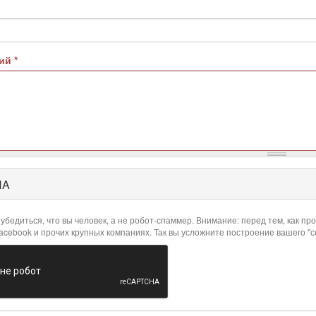
рий
*
HA
убедиться, что вы человек, а не робот-спаммер. Внимание: перед тем, как 
Facebook и прочих крупных компаниях. Так вы усложните построение вашего "