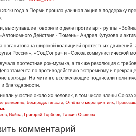
я 2010 года в Перми прошла уличная акция в поддержку пр
.
ти, выступавшие говорили о деле против арт-группы «Война
 «Автономного Действия - Тюмень» Андрея Кутузова и акти
а организована широкой коалицией протестных движений: 
ругая Россия», «СоцСопра» и «Союза коммунистической м
звучала протестная рок-музыка, а так же резолюция с тре
Департамента по противодействию экстремизму и прекраще
кие взгляды. На митинге все желающие подписали политич
 и благодарности.
иняли участие около 20 человек, в том числе члены Союза 
ое движение
,
Беспредел власти
,
Отчёты о мероприятиях
,
Правозащ
мь
узов
,
Война
,
Григорий Торбеев
,
Таисия Осипова
вить комментарий