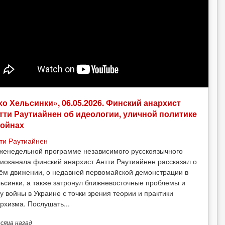
хо Хельсинки», 06.05.2026. Финский анархист
тти Раутиайнен об идеологии, уличной политике
войнах
ти Раутиайнен
женедельной программе независимого русскоязычного
иоканала финский анархист Антти Раутиайнен рассказал о
ём движении, о недавней первомайской демонстрации в
ьсинки, а также затронул ближневосточные проблемы и
у войны в Украине с точки зрения теории и практики
рхизма. Послушать...
есяца
назад