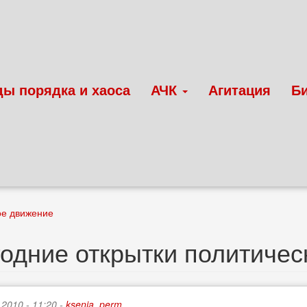
ды порядка и хаоса
АЧК
Агитация
Б
ое движение
одние открытки политиче
 2010 - 11:20 -
ksenia_perm