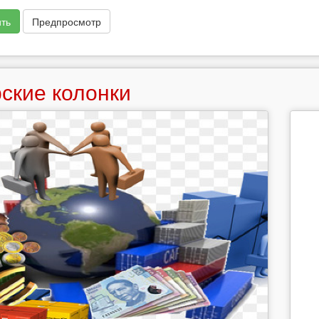
ть
Предпросмотр
ские колонки