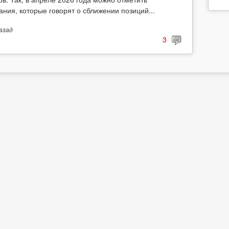
ания, которые говорят о сближении позиций...
азад
3