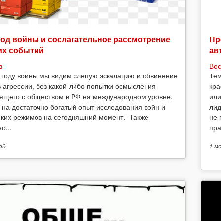
год войны и сослагательное рассмотрение
Пр
их событий
ав
в
Вос
 году войны мы видим слепую эскалацию и обвинение
Тем
в агрессии, без какой-либо попытки осмысления
кра
ящего с обществом в РФ на международном уровне,
или
 на достаточно богатый опыт исследования войн и
лид
ских режимов на сегодняшний момент. Также
не 
о...
пра
ад
1 м