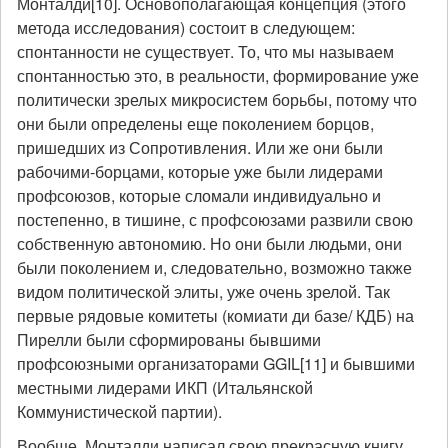
Монталди[10]. Основополагающая концепция (этого
метода исследования) состоит в следующем:
спонтанности не существует. То, что мы называем
спонтанностью это, в реальности, формирование уже
политически зрелых микросистем борьбы, потому что
они были определены еще поколением борцов,
пришедших из Сопротивления. Или же они были
рабочими-борцами, которые уже были лидерами
профсоюзов, которые сломали индивидуально и
постепенно, в тишине, с профсоюзами развили свою
собственную автономию. Но они были людьми, они
были поколением и, следовательно, возможно также
видом политической элиты, уже очень зрелой. Так
первые рядовые комитеты (комиати ди базе/ КДБ) на
Пирелли были сформированы бывшими
профсоюзными организаторами GGIL[11] и бывшими
местными лидерами ИКП (Итальянской
Коммунистической партии).
Вообще, Монталди написал свою прекрасную книгу,