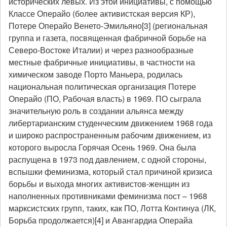
исторических левых. Из этой инициативы, с помощью
Классе Операйо (более активистская версия КР),
Потере Операйо Венето-Эмильяно[3] (региональная
группа и газета, посвященная фабричной борьбе на
Северо-Востоке Италии) и через разнообразные
местные фабричные инициативы, в частности на
химическом заводе Порто Маньера, родилась
национальная политическая организация Потере
Операйо (ПО, Рабочая власть) в 1969. ПО сыграла
значительную роль в создании альянса между
либертарианским студенческим движением 1968 года
и широко распространенным рабочим движением, из
которого выросла Горячая Осень 1969. Она была
распущена в 1973 под давлением, с одной стороны,
вспышки феминизма, который стал причиной кризиса
борьбы и выхода многих активистов-женщин из
наполненных противниками феминизма пост – 1968
марксистских групп, таких, как ПО, Лотта Континуа (ЛК,
Борьба продолжается)[4] и Авангардиа Операйа