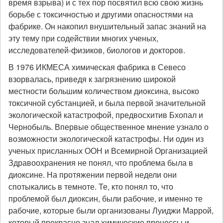
время взрыва) и с тех пор посвятил всю свою жизнь
борьбе с токсичностью и другими опасностями на
фабрике. Он накопил внушительный запас знаний на
эту тему при содействии многих ученых,
исследователей-физиков, биологов и докторов.
В 1976 ИКМЕСА химическая фабрика в Севесо
взорвалась, приведя к загрязнению широкой
местности большим количеством диоксина, высоко
токсичной субстанцией, и была первой значительной
экологической катастрофой, предвосхитив Бхопал и
Чернобыль. Впервые общественное мнение узнало о
возможности экологической катастрофы. Ни один из
ученых присланных ООН и Всемирной Организацией
Здравоохранения не понял, что проблема была в
диоксине. На протяжении первой недели они
спотыкались в темноте. Те, кто понял то, что
проблемой был диоксин, были рабочие, и именно те
рабочие, которые были организованы Луиджи Маррой,
который прекрасно знал химические процессы и