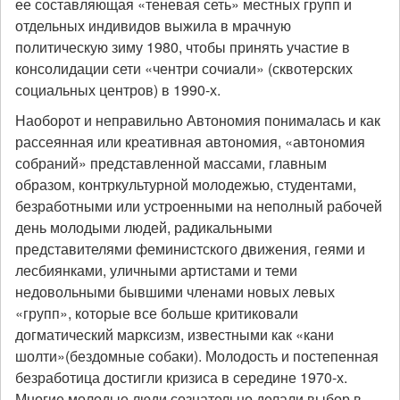
ее составляющая «теневая сеть» местных групп и
отдельных индивидов выжила в мрачную
политическую зиму 1980, чтобы принять участие в
консолидации сети «чентри сочиали» (сквотерских
социальных центров) в 1990-х.
Наоборот и неправильно Автономия понималась и как
рассеянная или креативная автономия, «автономия
собраний» представленной массами, главным
образом, контркультурной молодежью, студентами,
безработными или устроенными на неполный рабочей
день молодыми людей, радикальными
представителями феминистского движения, геями и
лесбиянками, уличными артистами и теми
недовольными бывшими членами новых левых
«групп», которые все больше критиковали
догматический марксизм, известными как «кани
шолти»(бездомные собаки). Молодость и постепенная
безработица достигли кризиса в середине 1970-х.
Многие молодые люди сознательно делали выбор в