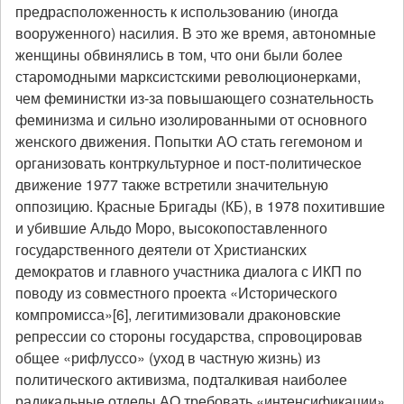
предрасположенность к использованию (иногда
вооруженного) насилия. В это же время, автономные
женщины обвинялись в том, что они были более
старомодными марксистскими революционерками,
чем феминистки из-за повышающего сознательность
феминизма и сильно изолированными от основного
женского движения. Попытки АО стать гегемоном и
организовать контркультурное и пост-политическое
движение 1977 также встретили значительную
оппозицию. Красные Бригады (КБ), в 1978 похитившие
и убившие Альдо Моро, высокопоставленного
государственного деятели от Христианских
демократов и главного участника диалога с ИКП по
поводу из совместного проекта «Исторического
компромисса»[6], легитимизовали драконовские
репрессии со стороны государства, спровоцировав
общее «рифлуссо» (уход в частную жизнь) из
политического активизма, подталкивая наиболее
радикальные отделы АО требовать «интенсификации»