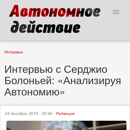
Перейти
к
Toggle
основному
navigat
содержанию
Интервью
Интервью с Серджио
Болоньей: «Анализируя
Автономию»
24 декабря, 2018 - 22:46 -
Редакция