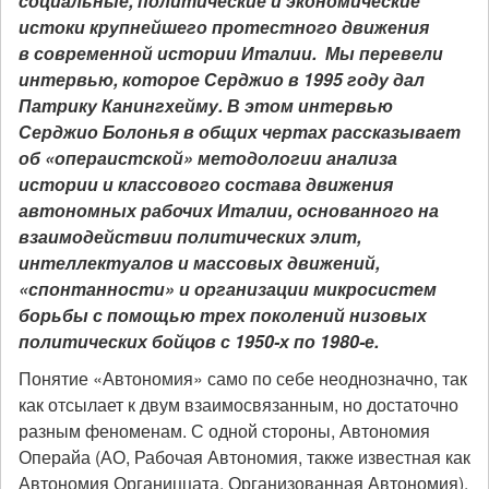
социальные, политические и экономические
истоки крупнейшего протестного движения
в современной истории Италии. Мы перевели
интервью, которое Серджио в 1995 году дал
Патрику Канингхейму. В этом интервью
Серджио Болонья в общих чертах рассказывает
об «операистской» методологии анализа
истории и классового состава движения
автономных рабочих Италии, основанного на
взаимодействии политических элит,
интеллектуалов и массовых движений,
«спонтанности» и организации микросистем
борьбы с помощью трех поколений низовых
политических бойцов с 1950-х по 1980-е.
Понятие «Автономия» само по себе неоднозначно, так
как отсылает к двум взаимосвязанным, но достаточно
разным феноменам. С одной стороны, Автономия
Операйа (АО, Рабочая Автономия, также известная как
Автономия Органиццата, Организованная Автономия),