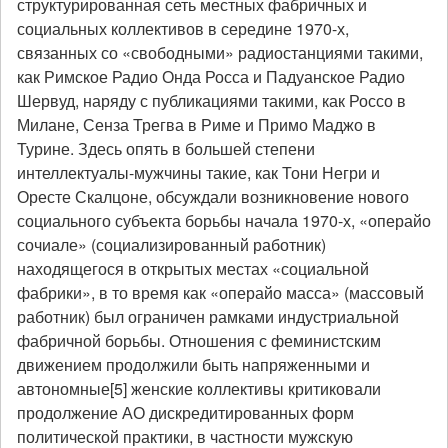
структурированная сеть местных фабричных и
социальных коллективов в середине 1970-х,
связанных со «свободными» радиостанциями такими,
как Римское Радио Онда Росса и Падуанское Радио
Шервуд, наряду с публикациями такими, как Россо в
Милане, Сенза Трегва в Риме и Примо Маджо в
Турине. Здесь опять в большей степени
интеллектуалы-мужчины такие, как Тони Негри и
Оресте Скалцоне, обсуждали возникновение нового
социального субъекта борьбы начала 1970-х, «операйо
сочиале» (социализированный работник)
находящегося в открытых местах «социальной
фабрики», в то время как «операйо масса» (массовый
работник) был ограничен рамками индустриальной
фабричной борьбы. Отношения с феминистским
движением продолжили быть напряженными и
автономные[5] женские коллективы критиковали
продолжение АО дискредитированных форм
политической практики, в частности мужскую