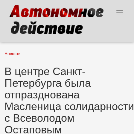
Перейти
к
Toggle
основному
navigat
содержанию
Новости
В центре Санкт-
Петербурга была
отпразднована
Масленица солидарности
с Всеволодом
Остаповым