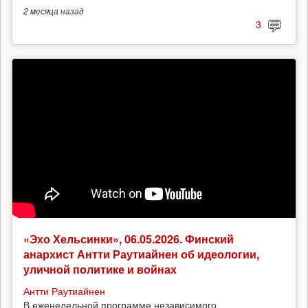
2 месяца
назад
3
«Эхо Хельсинки», 06.05.2026. Финский
анархист Антти Раутиайнен об идеологии,
уличной политике и войнах
Антти Раутиайнен
В еженедельной программе независимого