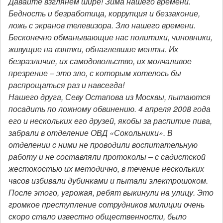
Давайте взглянем шире! Зима нашего времени.
Бедность и безработица, коррупция и беззаконие,
ложь с экранов телевизора. Зло нашего времени.
Бесконечно обманывающие нас политики, чиновники,
живущие на взятки, обнаглевшие менты. Их
безразличие, их самодовольство, их молчаливое
презрение – это зло, с которым хотелось бы
распрощаться раз и навсегда!
Нашего друга, Севу Остапова из Москвы, пытаются
посадить по ложному обвинению. 4 апреля 2008 года
его и нескольких его друзей, якобы за распитие пива,
забрали в отделение ОВД «Сокольники». В
отделении с ними не проводили воспитательную
работу и не составляли протоколы – с садистской
жестокостью их методично, в течение нескольких
часов избивали дубинками и пытали электрошоком.
После этого, угрожая, ребят выкинули на улицу. Это
громкое преступление сотрудников милиции очень
скоро стало известно общественности, было