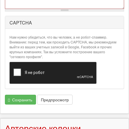
CAPTCHA
Более
подробная
информация
Нам нужно убедиться, что вы человек, а не робот-спаммер.
о
Внимание: перед тем, как проходить CAPTCHA, мы рекомендуем
текстовых
выйти из ваших учетных записей в Google, Facebook и прочих
крупных компаниях. Так вы усложните построение вашего
форматах
"сетевого профиля".
Сохранить
Предпросмотр
Авторские колонки