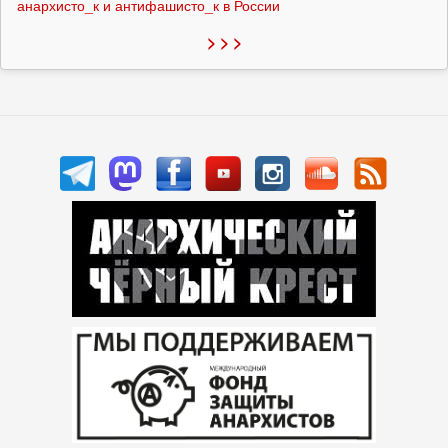
анархисто_к и антифашисто_к в России
> > >