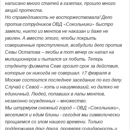
написано много статей в газетах, прошло много
акций протеста.
Но справедливость не восторжествовала! Дело
против сотрудников ОВД «Сокольники» быстро
замяли, никто из ментов не наказан и даже не
уволен. А вместо этого, чтобы покрыть
совершенные преступления, возбудили дело против
Севы Остапова – якобы в тот вечер он напал на
милиционеров и пытался их побить. Теперь
студенту физмата Севе грозит срок за действия,
которые он никогда не совершал. 17 февраля в
Москве состоится последнее заседание по его делу.
Случай с Севой – хоть и нашумевший, но далеко не
единичный. Людей, попавших в лапы ментов,
незаконно осужденных – множество.
Мы штурмуем снежный город – ОВД «Сокольники»,
веселимся и едим блины - сегодня мы символически
прощаемся со злом нашего времени. Только
поддерживая друг друга, проявляя солидарность и