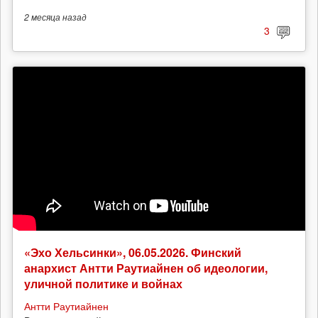
2 месяца
назад
3
«Эхо Хельсинки», 06.05.2026. Финский
анархист Антти Раутиайнен об идеологии,
уличной политике и войнах
Антти Раутиайнен