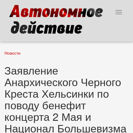
Перейти
к
Toggle
основному
navigat
содержанию
Новости
Заявление
Анархического Черного
Креста Хельсинки по
поводу бенефит
концерта 2 Мая и
Национал Большевизма