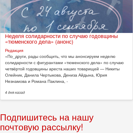
Неделя солидарности по случаю годовщины
«тюменского дела» (анонс)
Редакция
​«По_други, рады сообщить, что мы анонсируем неделю
солидарности с фигурантами «тюменского дела» по случаю
четвёртой годовщины ареста наших товарищей — Никиты
Олейник, Данила Чертыкова, Дениза Айдына, Юрия
Незнамова и Романа Паклина, -
4 дня
назад
Подпишитесь на нашу
почтовую рассылку!