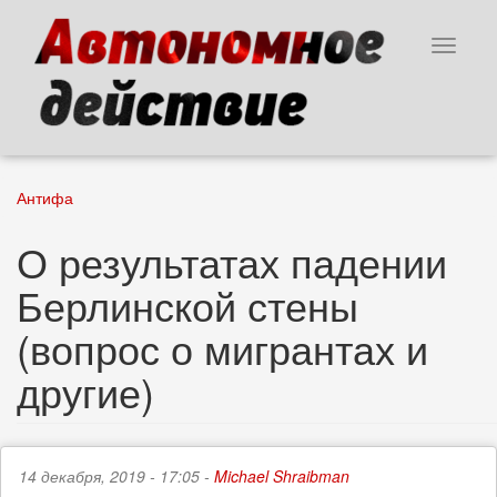
Перейти
к
Toggle
основному
navigat
содержанию
Антифа
О результатах падении
Берлинской стены
(вопрос о мигрантах и
другие)
14 декабря, 2019 - 17:05 -
Michael Shraibman