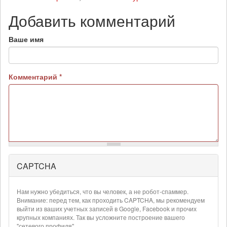
Добавить комментарий
Ваше имя
Комментарий
*
CAPTCHA
Более
подробная
информация
Нам нужно убедиться, что вы человек, а не робот-спаммер.
о
Внимание: перед тем, как проходить CAPTCHA, мы рекомендуем
текстовых
выйти из ваших учетных записей в Google, Facebook и прочих
крупных компаниях. Так вы усложните построение вашего
форматах
"сетевого профиля".