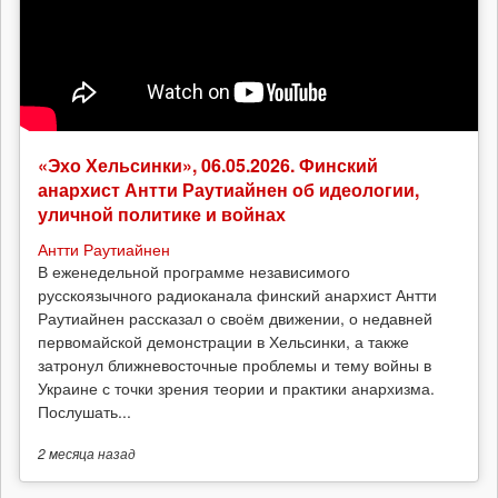
«Эхо Хельсинки», 06.05.2026. Финский
анархист Антти Раутиайнен об идеологии,
уличной политике и войнах
Антти Раутиайнен
В еженедельной программе независимого
русскоязычного радиоканала финский анархист Антти
Раутиайнен рассказал о своём движении, о недавней
первомайской демонстрации в Хельсинки, а также
затронул ближневосточные проблемы и тему войны в
Украине с точки зрения теории и практики анархизма.
Послушать...
2 месяца
назад