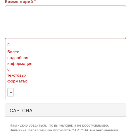
Комментарий
*
Более
подробная
информация
о
текстовых
форматах
CAPTCHA
Нам нужно убедиться, что вы человек, а не робот-спаммер.
Внимание: перед тем, как проходить CAPTCHA, мы рекомендуем