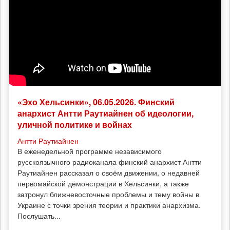
«Эхо Хельсинки», 06.05.2026. Финский
анархист Антти Раутиайнен об идеологии,
уличной политике и войнах
Антти Раутиайнен
В еженедельной программе независимого
русскоязычного радиоканала финский анархист Антти
Раутиайнен рассказал о своём движении, о недавней
первомайской демонстрации в Хельсинки, а также
затронул ближневосточные проблемы и тему войны в
Украине с точки зрения теории и практики анархизма.
Послушать...