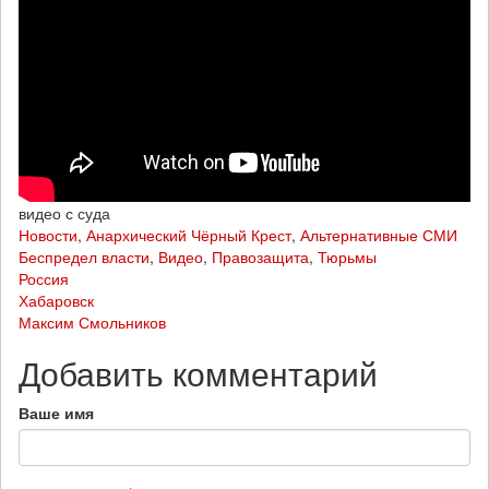
видео с суда
Новости
,
Анархический Чёрный Крест
,
Альтернативные СМИ
Беспредел власти
,
Видео
,
Правозащита
,
Тюрьмы
Россия
Хабаровск
Максим Смольников
Добавить комментарий
Ваше имя