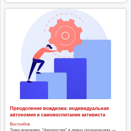
Преодоление вождизма: индивидуальная
автономия и самовоспитание активиста
Востсибов
Тема вождизма, "фюрерства" в левых организациях —