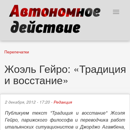
Перейти
к
Toggle
основному
navigat
содержанию
Перепечатки
Жоэль Гейро: «Традиция
и восстание»
2 декабря, 2012 - 17:20 -
Редакция
Публикуем текст "Традиция и восстание" Жоэля
Гейро, парижского философа и переводчика работ
итальянских ситуационистов и Джорджо Агамбена,