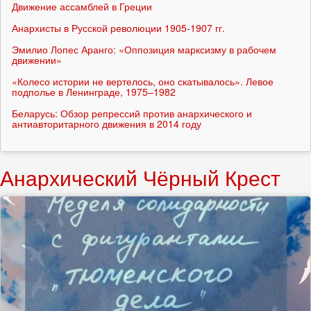
Движение ассамблей в Греции
Анархисты в Русской революции 1905-1907 гг.
Эмилио Лопес Аранго: «Оппозиция марксизму в рабочем
движении»
«Колесо истории не вертелось, оно скатывалось». Левое
подполье в Ленинграде, 1975–1982
Беларусь: Обзор репрессий против анархического и
антиавторитарного движения в 2014 году
Анархический Чёрный Крест