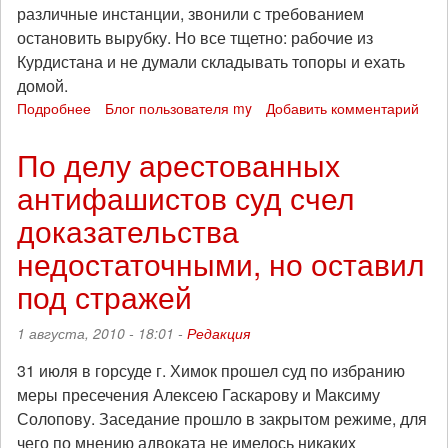
различные инстанции, звонили с требованием
остановить вырубку. Но все тщетно: рабочие из
Курдистана и не думали складывать топоры и ехать
домой.
Подробнее
о
Блог пользователя my
Добавить комментарий
О
том,
По делу арестованных
как
антифашистов суд счел
пенсионеры
пустили
доказательства
поезд
под
недостаточными, но оставил
откос
под стражей
1 августа, 2010 - 18:01 -
Редакция
31 июля в горсуде г. Химок прошел суд по избранию
меры пресечения Алексею Гаскарову и Максиму
Солопову. Заседание прошло в закрытом режиме, для
чего по мнению адвоката не имелось никаких