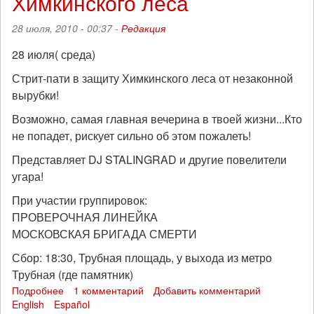
Химкинского леса
секции
МАТ
28 июля, 2010 - 00:37 -
Редакция
«Прямое
действие»
28 июля( среда)
Стрит-пати в защиту Химкинского леса от незаконной
вырубки!
Возможно, самая главная вечерина в твоей жизни...Кто
не попадет, рискует сильно об этом пожалеть!
Представляет DJ STALINGRAD и другие повелители
угара!
При участии группировок:
ПРОВЕРОЧНАЯ ЛИНЕЙКА
МОСКОВСКАЯ БРИГАДА СМЕРТИ
Сбор: 18:30, Трубная площадь, у выхода из метро
Трубная (где памятник)
Подробнее
о
1 комментарий
Добавить комментарий
English
Español
Стрит-