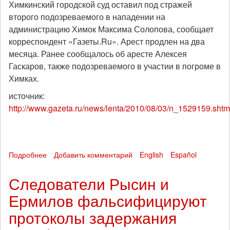
Химкинский городской суд оставил под стражей
второго подозреваемого в нападении на
администрацию Химок Максима Солопова, сообщает
корреспондент «Газеты.Ru». Арест продлен на два
месяца. Ранее сообщалось об аресте Алексея
Гаскаров, также подозреваемого в участии в погроме в
Химках.
источник:
http://www.gazeta.ru/news/lenta/2010/08/03/n_1529159.shtm
Подробнее
о
Добавить комментарий
English
Español
Арестован
второй
Следователи Рысин и
подозреваемый
Ермилов фальсифицируют
в
нападении
протоколы задержания
на
администрацию