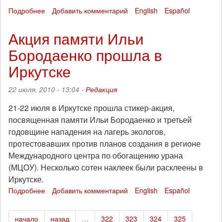
Подробнее
о
Добавить комментарий
English
Español
Заявление
о
Акция памяти Ильи
заседании
Бородаенко прошла в
Координационного
Совета
Иркутске
(Уфа)
22 июля, 2010 - 13:04 -
Редакция
21-22 июля в Иркутске прошла стикер-акция,
посвященная памяти Ильи Бородаенко и третьей
годовщине нападения на лагерь экологов,
протестовавших против планов создания в регионе
Международного центра по обогащению урана
(МЦОУ). Несколько сотен наклеек были расклеены в
Иркутске.
Подробнее
о
Добавить комментарий
English
Español
Акция
памяти
начало
назад
…
322
323
324
325
Ильи