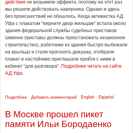
действия
не возымели эффекта, поэтому на этот раз
мы решили действовать наверняка. Однако и здесь
без происшествий не обошлось. Когда активистка АД
Уфа с плакатом "верните двор жильцам" встала около
здания федеральной службы судебных приставов
(именно приставы должны приостановить незаконное
строительство), работники из здания быстро выбежали
на крыльцо и стали прогонять девушку, отобрали
плакат и настойчиво приглашали пройти с ними в
кабинет "для разговора".
Подробнее читать на сайте
АД Уфа
Подробнее
о
Добавить комментарий
English
Español
Пархоменко.
Одиночный
В Москве прошел пикет
пикет
памяти Ильи Бородаенко
у
УФС
судебных