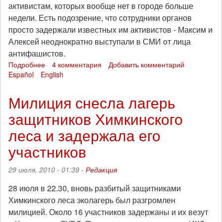
активистам, которых вообще нет в городе больше
недели. Есть подозрение, что сотрудники органов
просто задержали известных им активистов - Максим и
Алексей неоднократно выступали в СМИ от лица
антифашистов.
Подробнее
о
4 комментария
Добавить комментарий
Español
English
Задержания
после
химкинской
Милиция снесла лагерь
акции
защитников Химкинского
леса и задержала его
участников
29 июля, 2010 - 01:39 -
Редакция
28 июля в 22.30, вновь разбитый защитниками
Химкинского леса эколагерь был разгромлен
милицией. Около 16 участников задержаны и их везут