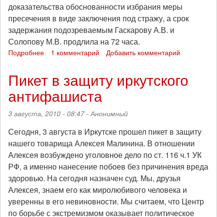
доказательства обоснованности избрания меры
пресечения в виде заключения под стражу, а срок
задержания подозреваемым Гаскарову А.В. и
Солопову М.В. продлила на 72 часа.
Подробнее
о
1 комментарий
Добавить комментарий
Следователи
Рысин
Пикет в защиту иркутского
и
антифашиста
Ермилов
фальсифицируют
протоколы
3 августа, 2010 - 08:47 -
Анонимный
задержания
антифашистов
Сегодня, 3 августа в Иркутске прошел пикет в защиту
по
нашего товарища Алексея Малинина. В отношении
химкинскому
Алексея возбуждено уголовное дело по ст. 116 ч.1 УК
делу
РФ, а именно нанесение побоев без причинения вреда
здоровью. На сегодня назначен суд. Мы, друзья
Алексея, знаем его как миролюбивого человека и
уверенны в его невиновности. Мы считаем, что Центр
по борьбе с экстремизмом оказывает политическое