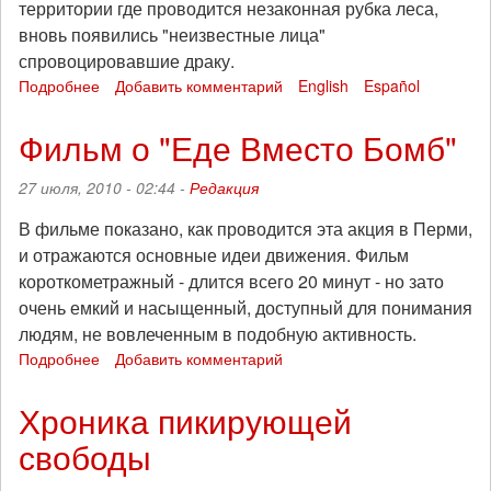
территории где проводится незаконная рубка леса,
вновь появились "неизвестные лица"
спровоцировавшие драку.
Подробнее
о
Добавить комментарий
English
Español
Защитники
Химкинского
Фильм о "Еде Вместо Бомб"
леса
провели
27 июля, 2010 - 02:44 -
Редакция
пресс-
конференцию
В фильме показано, как проводится эта акция в Перми,
и
и отражаются основные идеи движения. Фильм
отбились
короткометражный - длится всего 20 минут - но зато
от
бандитов
очень емкий и насыщенный, доступный для понимания
людям, не вовлеченным в подобную активность.
Подробнее
о
Добавить комментарий
Фильм
о
Хроника пикирующей
"Еде
свободы
Вместо
Бомб"