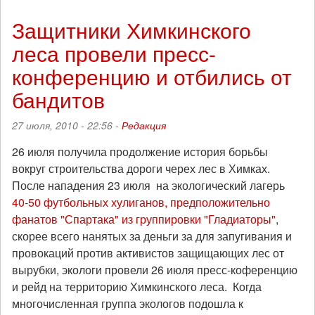
пати
в
Защитники Химкинского
защиту
леса провели пресс-
Химкинского
леса
конференцию и отбились от
бандитов
27 июля, 2010 - 22:56 -
Редакция
26 июля получила продолжение история борьбы
вокруг строительства дороги черех лес в Химках.
После нападения 23 июля на экологический лагерь
40-50 футбольных хулиганов, предположительно
фанатов "Спартака" из группировки "Гладиаторы"
,
скорее всего нанятых за деньги за для запугивания и
провокаций против активистов защищающих лес от
вырубки, экологи провели 26 июля пресс-коференцию
и рейд на территорию Химкинского леса. Когда
многочисленная группа экологов подошла к