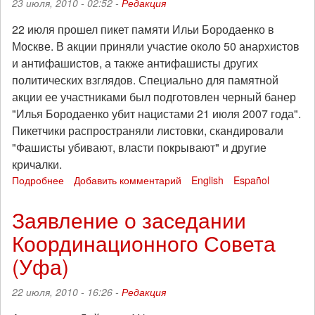
23 июля, 2010 - 02:52 -
Редакция
приставов
22 июля прошел пикет памяти Ильи Бородаенко в
Москве. В акции приняли участие около 50 анархистов
и антифашистов, а также антифашисты других
политических взглядов. Специально для памятной
акции ее участниками был подготовлен черный банер
"Илья Бородаенко убит нацистами 21 июля 2007 года".
Пикетчики распространяли листовки, скандировали
"Фашисты убивают, власти покрывают" и другие
кричалки.
Подробнее
о
Добавить комментарий
English
Español
В
Москве
Заявление о заседании
прошел
Координационного Совета
пикет
памяти
(Уфа)
Ильи
Бородаенко
22 июля, 2010 - 16:26 -
Редакция