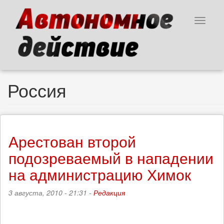
Перейти
к
Toggle
основному
navigat
содержанию
Россия
Арестован второй
подозреваемый в нападении
на администрацию Химок
3 августа, 2010 - 21:31 -
Редакция