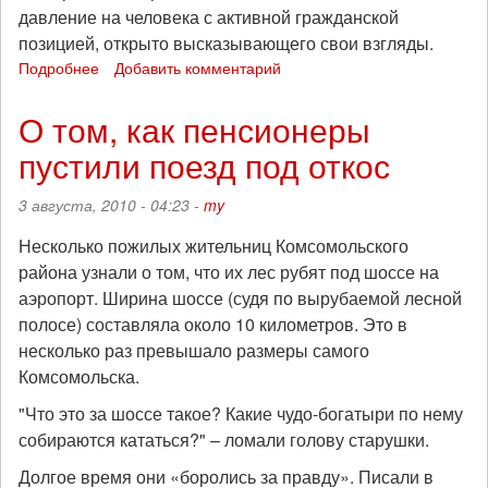
давление на человека с активной гражданской
позицией, открыто высказывающего свои взгляды.
Подробнее
о
Добавить комментарий
Пикет
в
О том, как пенсионеры
защиту
пустили поезд под откос
иркутского
антифашиста
3 августа, 2010 - 04:23 -
my
Несколько пожилых жительниц Комсомольского
района узнали о том, что их лес рубят под шоссе на
аэропорт. Ширина шоссе (судя по вырубаемой лесной
полосе) составляла около 10 километров. Это в
несколько раз превышало размеры самого
Комсомольска.
"Что это за шоссе такое? Какие чудо-богатыри по нему
собираются кататься?" – ломали голову старушки.
Долгое время они «боролись за правду». Писали в