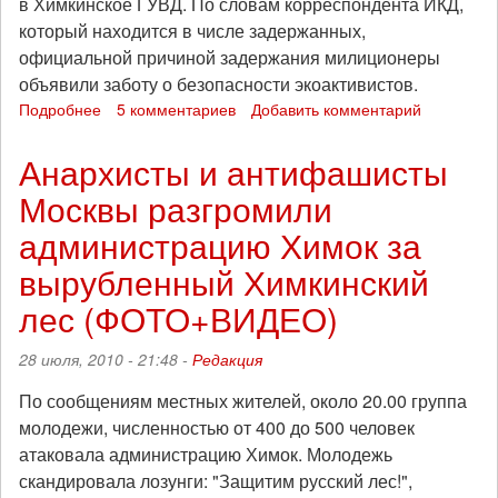
в Химкинское ГУВД. По словам корреспондента ИКД,
который находится в числе задержанных,
официальной причиной задержания милиционеры
объявили заботу о безопасности экоактивистов.
Подробнее
о
5 комментариев
Добавить комментарий
Милиция
снесла
Анархисты и антифашисты
лагерь
Москвы разгромили
защитников
Химкинского
администрацию Химок за
леса
и
вырубленный Химкинский
задержала
лес (ФОТО+ВИДЕО)
его
участников
28 июля, 2010 - 21:48 -
Редакция
По сообщениям местных жителей, около 20.00 группа
молодежи, численностью от 400 до 500 человек
атаковала администрацию Химок. Молодежь
скандировала лозунги: "Защитим русский лес!",