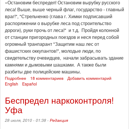
«Остановим беспредел! Остановим вырубку русского
леса! Выше, выше черный флаг, государство - главный
враг!", "Стрельченко (глава г. Химки подписавший
распоряжении о вырубке леса под строительство
дороги), руки прочь от леса!" и т.д. Пройдя колонной
от станции пригородных поездов и неся перед собой
огромный транпарант "Защитим наш лес от
фашистских оккупантов!", молодые люди, по
свидетельству очевидцев, начали забрасывать здание
камнями и дымовыми шашками. А также были
разбиты две полицейские машины.
Подробнее
о
18 комментариев
Добавить комментарий
English
Español
Анархисты
и
антифашисты
Беспредел наркоконтроля!
Москвы
Уфа
разгромили
администрацию
Химок
28 июля, 2010 - 01:38 -
Редакция
за