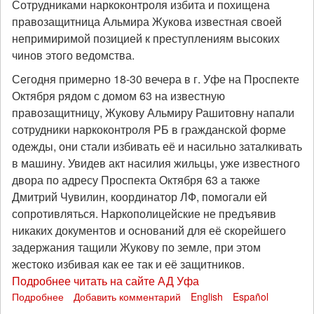
вырубленный
Сотрудниками наркоконтроля избита и похищена
Химкинский
правозащитница Альмира Жукова известная своей
лес
непримиримой позицией к преступлениям высоких
(ФОТО+ВИДЕО)
чинов этого ведомства.
Сегодня примерно 18-30 вечера в г. Уфе на Проспекте
Октября рядом с домом 63 на известную
правозащитницу, Жукову Альмиру Рашитовну напали
сотрудники наркоконтроля РБ в гражданской форме
одежды, они стали избивать её и насильно заталкивать
в машину. Увидев акт насилия жильцы, уже известного
двора по адресу Проспекта Октября 63 а также
Дмитрий Чувилин, координатор ЛФ, помогали ей
сопротивляться. Наркополицейские не предъявив
никаких документов и оснований для её скорейшего
задержания тащили Жукову по земле, при этом
жестоко избивая как ее так и её защитников.
Подробнее читать на сайте АД Уфа
Подробнее
о
Добавить комментарий
English
Español
Беспредел