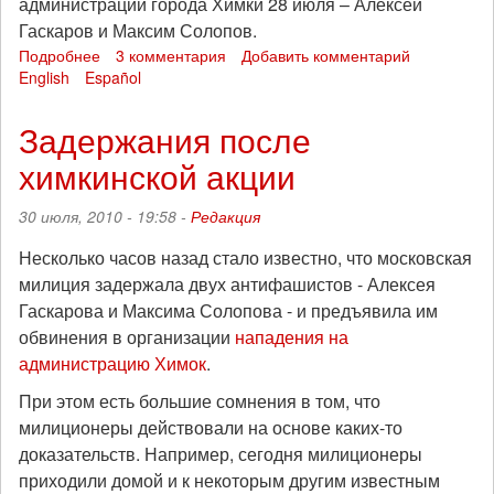
администрации города Химки 28 июля – Алексей
Гаскаров и Максим Солопов.
Подробнее
о
3 комментария
Добавить комментарий
English
Español
Заявление
об
арестах
Задержания после
после
химкинской акции
акции
прямого
действия
30 июля, 2010 - 19:58 -
Редакция
28
июля
Несколько часов назад стало известно, что московская
в
милиция задержала двух антифашистов - Алексея
Химках
Гаскарова и Максима Солопова - и предъявила им
обвинения в организации
нападения на
администрацию Химок
.
При этом есть большие сомнения в том, что
милиционеры действовали на основе каких-то
доказательств. Например, сегодня милиционеры
приходили домой и к некоторым другим известным