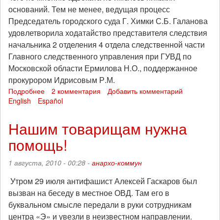
оснований. Тем не менее, ведущая процесс
Председатель городского суда Г. Химки С.Б. Галанова
удовлетворила ходатайство представителя следствия
начальника 2 отделения 4 отдела следственной части
Главного следственного управления при ГУВД по
Московской области Ермилова Н.О., поддержанное
прокурором Идрисовым Р.М.
Подробнее
о
2 комментария
Добавить комментарий
English
Español
По
делу
арестованных
Нашим товарищам нужна
антифашистов
помощь!
суд
счел
доказательства
1 августа, 2010 - 00:28 -
анархо-коммун
недостаточными,
но
Утром 29 июля антифашист Алексей Гаскаров был
оставил
вызван на беседу в местное ОВД. Там его в
под
буквальном смысле передали в руки сотрудникам
стражей
центра «Э» и увезли в неизвестном направлении.