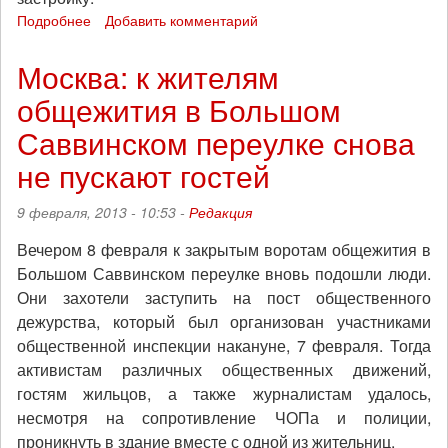
Подробнее
о
Добавить комментарий
Тяга
анархиста
Москва: к жителям
к
общежития в Большом
поездам:
за
Саввинском переулке снова
что
боролись
не пускают гостей
защитники
заброшенного
9 февраля, 2013 - 10:53 -
Редакция
Варшавского
вокзала
Вечером 8 февраля к закрытым воротам общежития в
в
Большом Саввинском переулке вновь подошли люди.
Петербурге
Они захотели заступить на пост общественного
дежурства, который был организован участниками
общественной инспекции накануне, 7 февраля. Тогда
активистам различных общественных движений,
гостям жильцов, а также журналистам удалось,
несмотря на сопротивление ЧОПа и полиции,
проникнуть в здание вместе с одной из жительниц.