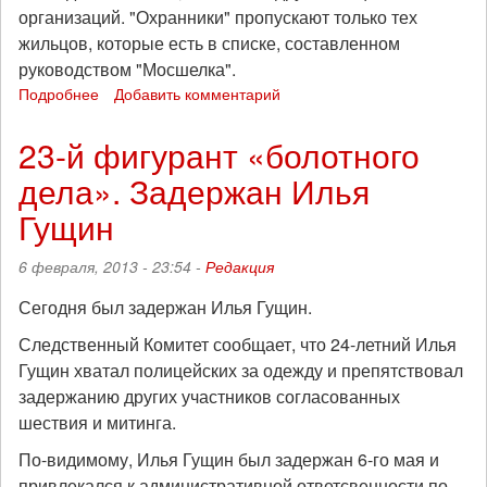
организаций. "Охранники" пропускают только тех
жильцов, которые есть в списке, составленном
руководством "Мосшелка".
Подробнее
о
Добавить комментарий
В
общежитии
23-й фигурант «болотного
в
дела». Задержан Илья
Большом
Саввинском
Гущин
переулке
установлен
6 февраля, 2013 - 23:54 -
Редакция
пост
общественного
Сегодня был задержан Илья Гущин.
дежурства
Следственный Комитет сообщает, что 24-летний Илья
Гущин хватал полицейских за одежду и препятствовал
задержанию других участников согласованных
шествия и митинга.
По-видимому, Илья Гущин был задержан 6-го мая и
привлекался к административной ответсвенности по