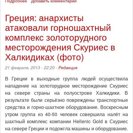
Подробнее
о
Добавить комментарий
Ростовская
область:
Греция: анархисты
в
атаковали горношахтный
Зверево
началась
комплекс золоторудного
бессрочная
голодовка
месторождения Скуриес в
шахтеров-
Халкидиках (фото)
пенсионеров
21 февраля, 2013 - 22:20 -
Редакция
В Греции в выходные группа людей осуществила
нападение на золоторудное месторождение Скуриес
на севере страны на полуострове Халкидики. В
результате были серьёзно повреждены транспортные
средства и горно-шахтное оборудование. Воскресным
утром группа из 40-50 человек совершила налёт на
шахтный комплекс компании Hellenic Gold в Скуриес
на севере Греции и подожгла машины и оборудование.