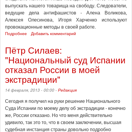
выпускать нашего товарища на свободу. Следователи,
ведущие дела антифашистов - Алена Воликова,
Алексея Олесинова, Игоря Харченко используют
провокационные методы в своей работе.
Подробнее
о
Добавить комментарий
Антифашист
Алексей
Пётр Силаев:
Сутуга,
"Национальный суд Испании
находящийся
в
отказал России в моей
тюрьме
"Бутырка",
экстрадиции"
обратился
к
14 февраля, 2013 - 00:00 -
Редакция
товарищам
в
Сегодня я получил на руки решение Национального
связи
Суда Испании по моему делу об экстрадиции - конечно
с
же, России отказано. Но что меня действительно
привлечением
удивило, так это то, что в своем заключении, высшая
его
в
судебная инстанция страны довольно подробно