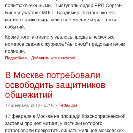
политзаключенными. Выступали лидер РРП Сергей
Биец и участник МПСТ Владимир Платоненко. На
митинге также выразили своё мнение и участники
событий.
Кроме того, активисту удалось продать несколько
номеров свежего журнала "Автоном" представителям
полиции.
Подробнее
о
Добавить комментарий
Видеорепортаж
с
В Москве потребовали
митинга
освободить защитников
17
февраля
общежитий
в
Москве
17 февраля, 2013 - 23:43 -
Редакция
17 февраля в Москве на площади Краснопресненской
заставы прошел митинг, участники которого
потребовали прекратить лишать жильцов московских