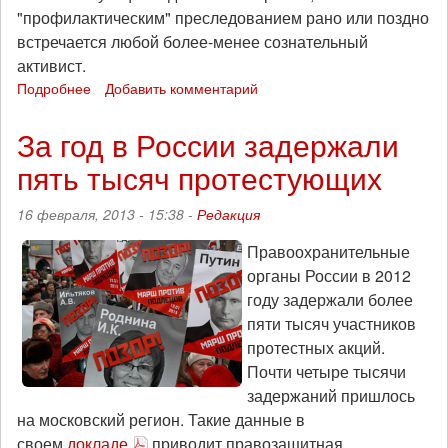
"профилактическим" преследованием рано или поздно
встречается любой более-менее сознательный
активист.
Подробнее
о
Добавить комментарий
Филипп
Гальцов:
За год в России задержали
"Власть
пять тысяч протестующих
боится
леворадикалов
-
16 февраля, 2013 - 15:38 -
Редакция
марксистов
и
Правоохранительные
анархистов"
органы России в 2012
году задержали более
пяти тысяч участников
протестных акций.
Почти четыре тысячи
задержаний пришлось
на московский регион. Такие данные в
своем
докладе
приводит правозащитная