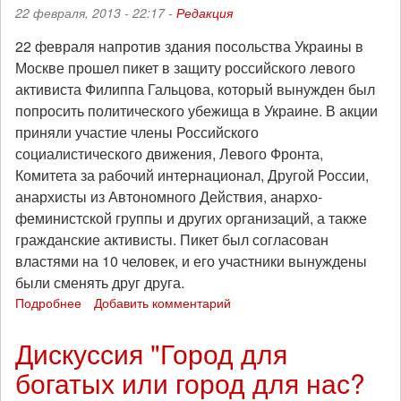
видео)
22 февраля, 2013 - 22:17 -
Редакция
22 февраля напротив здания посольства Украины в
Москве прошел пикет в защиту российского левого
активиста Филиппа Гальцова, который вынужден был
попросить политического убежища в Украине. В акции
приняли участие члены Российского
социалистического движения, Левого Фронта,
Комитета за рабочий интернационал, Другой России,
анархисты из Автономного Действия, анархо-
феминистской группы и других организаций, а также
гражданские активисты. Пикет был согласован
властями на 10 человек, и его участники вынуждены
были сменять друг друга.
Подробнее
о
Добавить комментарий
Левые
и
Дискуссия "Город для
гражданские
богатых или город для нас?
активисты
потребовали