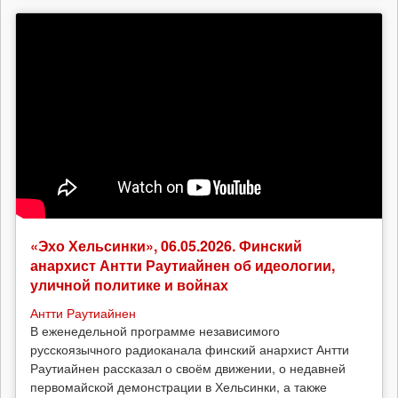
«Эхо Хельсинки», 06.05.2026. Финский
анархист Антти Раутиайнен об идеологии,
уличной политике и войнах
Антти Раутиайнен
В еженедельной программе независимого
русскоязычного радиоканала финский анархист Антти
Раутиайнен рассказал о своём движении, о недавней
первомайской демонстрации в Хельсинки, а также