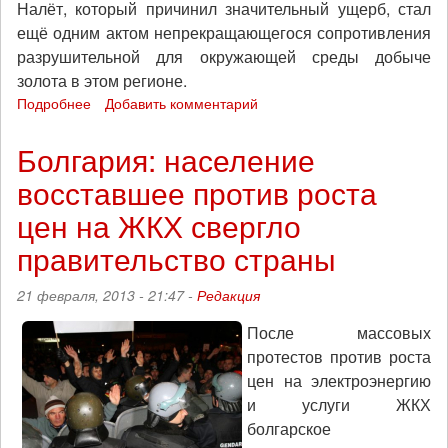
Налёт, который причинил значительный ущерб, стал
ещё одним актом непрекращающегося сопротивления
разрушительной для окружающей среды добыче
золота в этом регионе.
Подробнее
о
Добавить комментарий
Греция:
анархисты
Болгария: население
атаковали
восставшее против роста
горношахтный
комплекс
цен на ЖКХ свергло
золоторудного
месторождения
правительство страны
Скуриес
в
21 февраля, 2013 - 21:47 -
Редакция
Халкидиках
(фото)
После массовых
протестов против роста
цен на электроэнергию
и услуги ЖКХ
болгарское