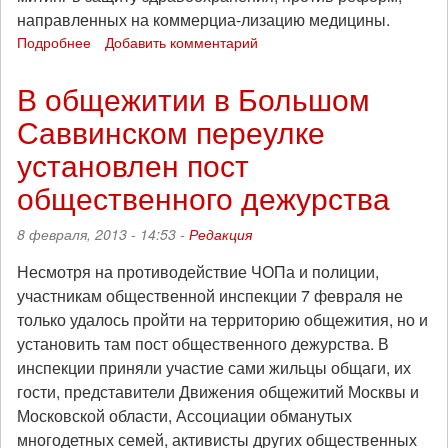
направленных на коммерциа-лизацию медицины.
Подробнее
о
Добавить комментарий
Анонс
межрегионального
В общежитии в Большом
митинга
Саввинском переулке
«Против
уничтожения
установлен пост
здравоохранения
—
общественного дежурства
вместе
за
8 февраля, 2013 - 14:53 -
Редакция
достойную
медицину»
Несмотря на противодействие ЧОПа и полиции,
участникам общественной инспекции 7 февраля не
только удалось пройти на территорию общежития, но и
установить там пост общественного дежурства. В
инспекции приняли участие сами жильцы общаги, их
гости, представители Движения общежитий Москвы и
Московской области, Ассоциации обманутых
многодетных семей, активисты других общественных