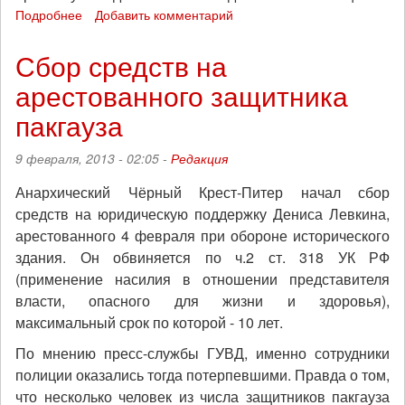
Подробнее
о
Добавить комментарий
Москва:
к
Сбор средств на
жителям
арестованного защитника
общежития
в
пакгауза
Большом
Саввинском
9 февраля, 2013 - 02:05 -
Редакция
переулке
снова
Анархический Чёрный Крест-Питер начал сбор
не
средств на юридическую поддержку Дениса Левкина,
пускают
гостей
арестованного 4 февраля при обороне исторического
здания. Он обвиняется по ч.2 ст. 318 УК РФ
(применение насилия в отношении представителя
власти, опасного для жизни и здоровья),
максимальный срок по которой - 10 лет.
По мнению пресс-службы ГУВД, именно сотрудники
полиции оказались тогда потерпевшими. Правда о том,
что несколько человек из числа защитников пакгауза