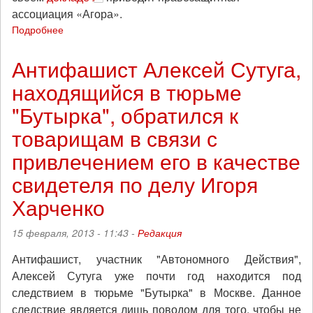
ассоциация «Агора».
Подробнее
о
За
год
Антифашист Алексей Сутуга,
в
находящийся в тюрьме
России
задержали
"Бутырка", обратился к
пять
тысяч
товарищам в связи с
протестующих
привлечением его в качестве
свидетеля по делу Игоря
Харченко
15 февраля, 2013 - 11:43 -
Редакция
Антифашист, участник "Автономного Действия",
Алексей Сутуга уже почти год находится под
следствием в тюрьме "Бутырка" в Москве. Данное
следствие является лишь поводом для того, чтобы не