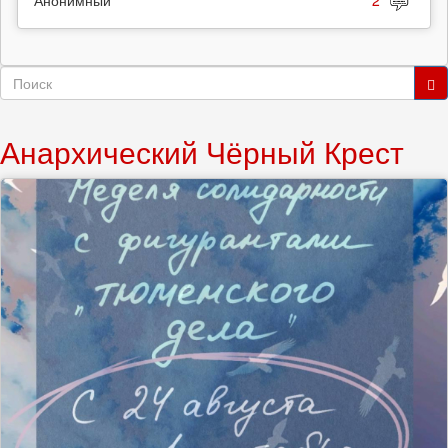
Форма
поиска
Поиск
Анархический Чёрный Крест