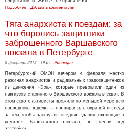
общежитий" и "Жилье - не привилегия".
Подробнее
о
Добавить комментарий
В
Москве
Тяга анархиста к поездам: за
пройдет
что боролись защитники
митинг
в
заброшенного Варшавского
поддержку
общежитий
вокзала в Петербурге
и
их
9 февраля, 2013 - 19:04 -
Редакция
защитников
Петербургский ОМОН вечером 4 февраля жестко
разогнал анархистов и радикальных градозащитников
из движения «Эра», которые превратили один из
пакгаузов старинного Варшавского вокзала в сквот. В
этом сквоте активисты прожили по меньшей мере всю
последнюю неделю — препираясь с охраной и следя
за тем, чтобы пакгауз и соседние здания, входящие в
комплекс Варшавского вокзала, не снесли под
застройку.