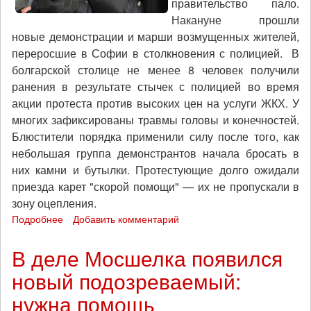
правительство пало.
Накануне прошли
новые демонстрации и марши возмущенных жителей,
переросшие в Софии в столкновения с полицией. В
болгарской столице не менее 8 человек получили
ранения в результате стычек с полицией во время
акции протеста против высоких цен на услуги ЖКХ. У
многих зафиксированы травмы головы и конечностей.
Блюстители порядка применили силу после того, как
небольшая группа демонстрантов начала бросать в
них камни и бутылки. Протестующие долго ожидали
приезда карет "скорой помощи" — их не пропускали в
зону оцепления.
Подробнее
о
Добавить комментарий
Болгария:
население
В деле Мосшелка появился
восставшее
новый подозреваемый:
против
роста
нужна помощь
цен