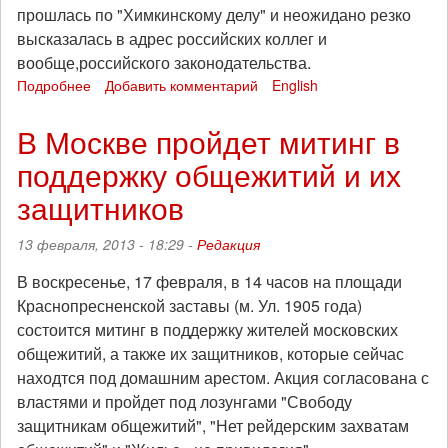
качестве
прошлась по "Химкинскому делу" и неожидано резко
свидетеля
высказалась в адрес российских коллег и
по
вообще,российского законодательства.
делу
Подробнее
Игоря
о
Добавить комментарий
English
Харченко
Пётр
Силаев:
В Москве пройдет митинг в
"Национальный
поддержку общежитий и их
суд
Испании
защитников
отказал
России
13 февраля, 2013 - 18:29 -
Редакция
в
моей
В воскресенье, 17 февраля, в 14 часов на площади
экстрадиции"
Краснопресненской заставы (м. Ул. 1905 года)
состоится митинг в поддержку жителей московских
общежитий, а также их защитников, которые сейчас
находтся под домашним арестом. Акция согласована с
властями и пройдет под лозунгами "Свободу
защитникам общежитий", "Нет рейдерским захватам