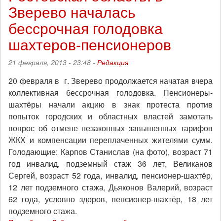
Зверево началась
богатых
или
бессрочная голодовка
город
для
шахтеров-пенсионеров
нас?
Джентрификация
21 февраля, 2013 - 23:48 -
Редакция
и
пути
20 февраля в г. Зверево продолжается начатая вчера
сопротивления
коллективная бессрочная голодовка. Пенсионеры-
ей"
шахтёры начали акцию в знак протеста против
попыток городских и областных властей замотать
вопрос об отмене незаконных завышенных тарифов
ЖКХ и компенсации переплаченных жителями сумм.
Голодающие: Карпов Станислав (на фото), возраст 71
год инвалид, подземный стаж 36 лет, Великанов
Сергей, возраст 52 года, инвалид, пенсионер-шахтёр,
12 лет подземного стажа, Дьяконов Валерий, возраст
62 года, условно здоров, пенсионер-шахтёр, 18 лет
подземного стажа.