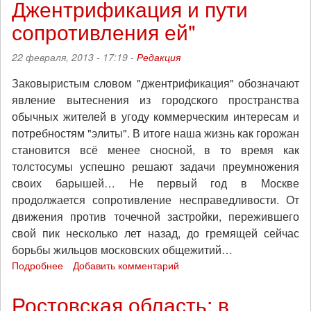
Джентрификация и пути
от
ООН
сопротивления ей"
и
Украины
22 февраля, 2013 - 17:19 -
Редакция
защитить
Филиппа
Заковыристым словом "джентрификация" обозначают
Гальцова
явление вытеснения из городского пространства
обычных жителей в угоду коммерческим интересам и
потребностям "элиты". В итоге наша жизнь как горожан
становится всё менее сносной, в то время как
толстосумы успешно решают задачи преумножения
своих барышей… Не первый год в Москве
продолжается сопротивление несправедливости. От
движения против точечной застройки, пережившего
свой пик несколько лет назад, до гремящей сейчас
борьбы жильцов московских общежитий…
Подробнее
о
Добавить комментарий
Дискуссия
"Город
Ростовская область: в
для