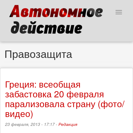
Перейти
к
Toggle
основному
navigat
содержанию
Правозащита
Греция: всеобщая
забастовка 20 февраля
парализовала страну (фото/
видео)
23 февраля, 2013 - 17:17 -
Редакция