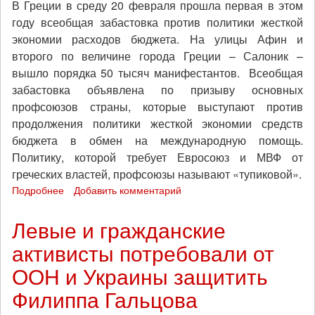
В Греции в среду 20 февраля прошла первая в этом
году всеобщая забастовка против политики жесткой
экономии расходов бюджета. На улицы Афин и
второго по величине города Греции – Салоник –
вышло порядка 50 тысяч манифестантов. Всеобщая
забастовка объявлена по призыву основных
профсоюзов страны, которые выступают против
продолжения политики жесткой экономии средств
бюджета в обмен на международную помощь.
Политику, которой требует Евросоюз и МВФ от
греческих властей, профсоюзы называют «тупиковой».
Подробнее
о
Добавить комментарий
Греция:
всеобщая
Левые и гражданские
забастовка
активисты потребовали от
20
февраля
ООН и Украины защитить
парализовала
страну
Филиппа Гальцова
(фото/