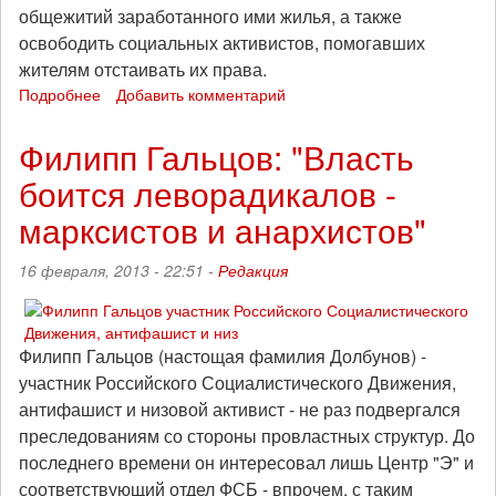
общежитий заработанного ими жилья, а также
освободить социальных активистов, помогавших
жителям отстаивать их права.
Подробнее
о
Добавить комментарий
В
Москве
Филипп Гальцов: "Власть
потребовали
боится леворадикалов -
освободить
защитников
марксистов и анархистов"
общежитий
16 февраля, 2013 - 22:51 -
Редакция
Филипп Гальцов (настощая фамилия Долбунов) -
участник Российского Социалистического Движения,
антифашист и низовой активист - не раз подвергался
преследованиям со стороны провластных структур. До
последнего времени он интересовал лишь Центр "Э" и
соответствующий отдел ФСБ - впрочем, с таким