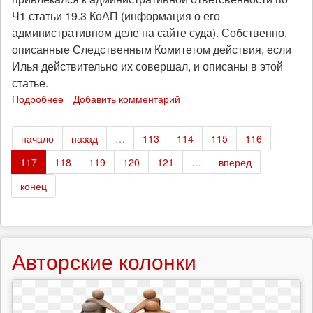
Ч1 статьи 19.3 КоАП (информация о его
административном деле на сайте суда). Собственно,
описанные Следственным Комитетом действия, если
Илья действительно их совершал, и описаны в этой
статье.
Подробнее
о
Добавить комментарий
23-
й
начало
назад
…
113
114
115
116
фигурант
«болотного
117
118
119
120
121
…
вперед
дела».
Задержан
конец
Илья
Гущин
Авторские колонки