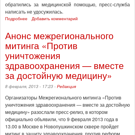
обратились за медицинской помощью, пресс-служба
написать не удосужилась.
Подробнее
о
Добавить комментарий
Сбор
средств
Анонс межрегионального
на
митинга «Против
арестованного
защитника
уничтожения
пакгауза
здравоохранения — вместе
за достойную медицину»
8 февраля, 2013 - 17:23 -
Редакция
Организаторы Межрегионального митинга «Против
уничтожения здравоохранения — вместе за достойную
медицину» разослали пресс-релиз, в котором
официально объявили, что 9 февраля 2013 года в
13.00 в Москве в Новопушкинском сквере пройдет
митинг в защиту здравоохранения, против реформ,