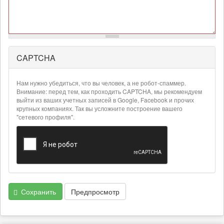
CAPTCHA
Более
подробная
информация
Нам нужно убедиться, что вы человек, а не робот-спаммер.
о
Внимание: перед тем, как проходить CAPTCHA, мы рекомендуем
текстовых
выйти из ваших учетных записей в Google, Facebook и прочих
крупных компаниях. Так вы усложните построение вашего
форматах
"сетевого профиля".
Сохранить
Предпросмотр