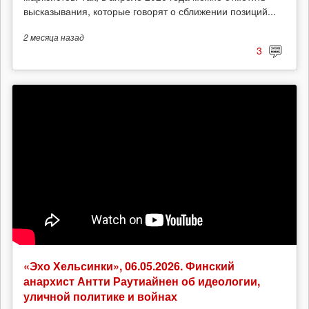
высказывания, которые говорят о сближении позиций...
2 месяца
назад
3
«Эхо Хельсинки», 06.05.2026. Финский
анархист Антти Раутиайнен об идеологии,
уличной политике и войнах