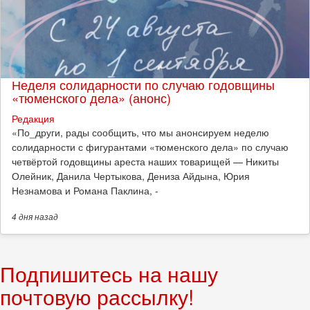
Неделя солидарности по случаю годовщины
«тюменского дела» (анонс)
Редакция
​«По_други, рады сообщить, что мы анонсируем неделю
солидарности с фигурантами «тюменского дела» по случаю
четвёртой годовщины ареста наших товарищей — Никиты
Олейник, Данила Чертыкова, Дениза Айдына, Юрия
Незнамова и Романа Паклина, -
4 дня
назад
Подпишитесь на нашу
почтовую рассылку!