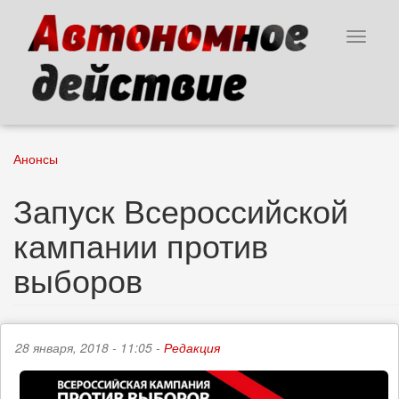
Перейти
к
Toggle
основному
navigat
содержанию
Анонсы
Запуск Всероссийской
кампании против
выборов
28 января, 2018 - 11:05 -
Редакция