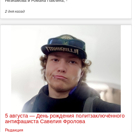
Незнамова и Романа Паклина, -
2 дня
назад
5 августа — День рождения политзаключённого
антифашиста Савелия Фролова
Редакция