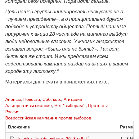
который себя исчерпал. Пора идти дальше.
Цель нашей группы инициировать дискуссию не о
«лучшем президенте», а о принципиально другом
подходе к устройству общества. Первый наш шаг
приурочен к акции 28 числа где на митинги выйдут
люди недовольные властью. У многих анархистов
вставал вопрос: «быть или не быть?». Так вот,
быть все же стоит. И мы предлагаем всем
содействовать кампании раздав на акциях в вашем
городе эту листовку."
Материалы для печати в приложениях ниже.
Анонсы
,
Новости
,
Соб. кор.
,
Агитация
Альтернативы системе
,
Нет "выборам"!
,
Протесты
Россия
Всероссийская кампания против выборов
Вложение
Размер
listovka_illyuzia_vybora_2018.pdf
1.18 МБ