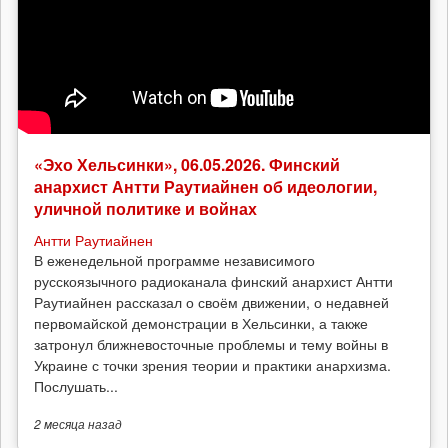
«Эхо Хельсинки», 06.05.2026. Финский
анархист Антти Раутиайнен об идеологии,
уличной политике и войнах
Антти Раутиайнен
В еженедельной программе независимого
русскоязычного радиоканала финский анархист Антти
Раутиайнен рассказал о своём движении, о недавней
первомайской демонстрации в Хельсинки, а также
затронул ближневосточные проблемы и тему войны в
Украине с точки зрения теории и практики анархизма.
Послушать...
2 месяца
назад