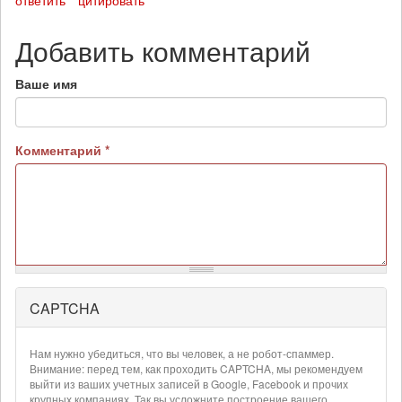
Добавить комментарий
Ваше имя
Комментарий
*
CAPTCHA
Более
подробная
информация
Нам нужно убедиться, что вы человек, а не робот-спаммер.
о
Внимание: перед тем, как проходить CAPTCHA, мы рекомендуем
текстовых
выйти из ваших учетных записей в Google, Facebook и прочих
крупных компаниях. Так вы усложните построение вашего
форматах