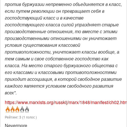
против буржуазии непременно объединяется в класс,
если путем революции он превращает себя в
господствующий класс и в качестве
господствующего класса силой упраздняет старые
производственные отношения, то вместе с этими
производственными отношениями он уничтожает
условия существования классовой
противоположности, уничтожает классы вообще, а
тем самым и свое собственное господство как
класса. На место старого буржуазного общества с
его классами и классовыми противоположностями
приходит ассоциация, в которой свободное развитие
каждого является условием свободного развития
всех".
https://www.marxists.org/russkij/marx/1848/manifest/ch02.ht
Рейтинг:
3
(
1
голос )
Nevermore