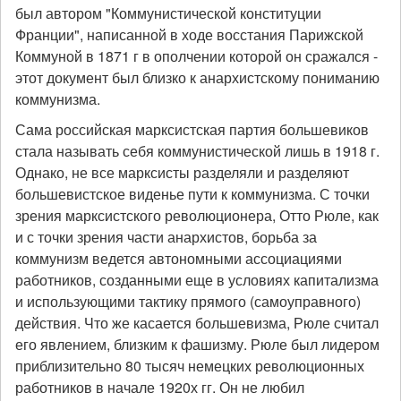
был автором "Коммунистической конституции
Франции", написанной в ходе восстания Парижской
Коммуной в 1871 г в ополчении которой он сражался -
этот документ был близко к анархистскому пониманию
коммунизма.
Сама российская марксистская партия большевиков
стала называть себя коммунистической лишь в 1918 г.
Однако, не все марксисты разделяли и разделяют
большевистское виденье пути к коммунизма. С точки
зрения марксистского революционера, Отто Рюле, как
и с точки зрения части анархистов, борьба за
коммунизм ведется автономными ассоциациями
работников, созданными еще в условиях капитализма
и использующими тактику прямого (самоуправного)
действия. Что же касается большевизма, Рюле считал
его явлением, близким к фашизму. Рюле был лидером
приблизительно 80 тысяч немецких революционных
работников в начале 1920х гг. Он не любил