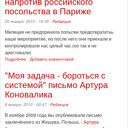
напротив российского
посольства в Париже
20 января, 2010 - 16:35 -
Редакция
Милиция не предприняла попытки предотвратитьь
наше мероприятие, но после него они приехали и
контролировали нас целый час (но так и не
арестовали)
Подробнее
о
Добавить комментарий
Видео
с
"Моя задача - бороться с
демонстрации,
системой" письмо Артура
проведенной
сегодня
Коновалика
ночью
напротив
6 января, 2010 - 00:47 -
Редакция
российского
посольства
В ноябре 2009 года мы опубликовали письмо
в
заключённого из Жешува, Польша, -
Артура
Париже