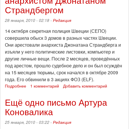
анархистом Джонатаном
по
Страндбергом
совести!
28 января, 2010 - 02:18 -
Редакция
14 октября секретная полиция Швеции (СЕПО)
совершила обыск 3 домов в разных частях Швеции.
Они арестовали анархиста Джонатана Страндберга и
изъяли у него политические листовки, компьютер и
другие личные вещи. После 2 месяцев, проведённых
под арестом, прошло судебное дело и он был осуждён
на 15 месяцев тюрьмы, срок начался в октябре 2009
года. Его обвинили в 3 акциях ФОЗ (ELF).
Подробнее
о
1 комментарий
Добавить комментарий
Солидарность
со
Ещё одно письмо Артура
шведским
Коновалика
анархистом
Джонатаном
Страндбергом
25 января, 2010 - 03:22 -
Редакция