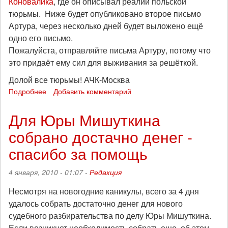
Коновалика
, где он описывал реалии польской
тюрьмы. Ниже будет опубликовано второе письмо
Артура, через несколько дней будет выложено ещё
одно его письмо.
Пожалуйста, отправляйте письма Артуру, потому что
это придаёт ему сил для выживания за решёткой.
Долой все тюрьмы! АЧК-Москва
Подробнее
о
Добавить комментарий
"Моя
задача
Для Юры Мишуткина
-
собрано достачно денег -
бороться
с
спасибо за помощь
системой"
письмо
4 января, 2010 - 01:07 -
Редакция
Артура
Коновалика
Несмотря на новогодние каникулы, всего за 4 дня
удалось собрать достаточно денег для нового
судебного разбирательства по делу Юры Мишуткина.
Если возникнет необходимость собрать еще, об этом