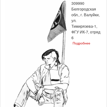
309990
Белгородская
обл., г. Валуйки,
ул.
Тимирязева-1,
ФГУ ИК-7, отряд
6
Подробнее
о
Делидон
Павел
Владимир