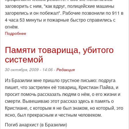
заговорить с ним, "как вдруг, полицейские машины
загорелись и он побежал". Рабочие позвонили по 911 в
4 часа 53 минуты и пожарные быстро справились с
огнём.
Подробнее
о
Протесты
против
Памяти товарища, убитого
ментовского
системой
беспредела
в
Сиэтле
30 октября, 2009 - 14:06 -
Редакция
Из Бразилии мне пришло грустное письмо: подруга
пишет, что застрелен её товарищ, Кристиан Пайва, и
просит помочь рассказать людям о нём, о его жизни и
смерти. Вывешиваю этот рассказ здесь в память о
Кристиане, с которым я не был знаком, но который, это
ясно, был прекрасным и честным человеком.
Погиб анархист (в Бразилии)