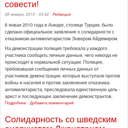
совести!
28 января, 2010 - 03:42 -
Редакция
6 янвая 2010 года в Анкаре, столице Турции, было
сделано официальное заявление о солидарности с
отказником-антимилитаристом Энвером Айдемиром.
На демонстрации полиция требовала у каждого
участника сообщить личные данные, чего никогда не
происходит в нормальной ситуации. Полиция,
требовавшая сообщения личных данных от
участников демонстрации, которые выступали против
войны и насилия и против заключения отказника-
антимилитариста, преследовала единственную цель -
арест и последующее заключение демонстрантов.
Подробнее
о
Добавить комментарий
Всему
миру
Солидарность со шведским
и
товарищам