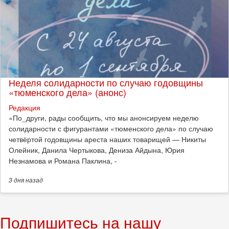
Неделя солидарности по случаю годовщины
«тюменского дела» (анонс)
Редакция
​«По_други, рады сообщить, что мы анонсируем неделю
солидарности с фигурантами «тюменского дела» по случаю
четвёртой годовщины ареста наших товарищей — Никиты
Олейник, Данила Чертыкова, Дениза Айдына, Юрия
Незнамова и Романа Паклина, -
3 дня
назад
Подпишитесь на нашу