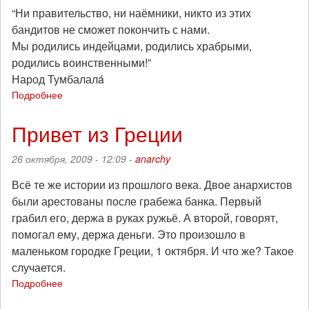
“Ни правительство, ни наёмники, никто из этих
бандитов не сможет покончить с нами.
Мы родились индейцами, родились храбрыми,
родились воинственными!”
Народ Тумбалалá
Подробнее
о
Памяти
товарища,
Привет из Греции
убитого
системой
26 октября, 2009 - 12:09 -
anarchy
Всё те же истории из прошлого века. Двое анархистов
были арестованы после грабежа банка. Первый
грабил его, держа в руках ружьё. А второй, говорят,
помогал ему, держа деньги. Это произошло в
маленьком городке Греции, 1 октября. И что же? Такое
случается.
Подробнее
о
Привет