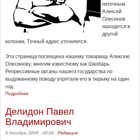
неточным.
Алексей
Олесинов
находится в
другой
колонии. Точный адрес уточняется.
Эта страница посвящена нашему товарищу Алексею
Олесинову, многим известному как Шкобарь.
Репрессивные органы нашего государства по
выдуманному поводу упрятали его в тюрьму на один
год.
Подробнее
о
Олесинов
Алексей
Делидон Павел
Владимирович
6 декабря, 2009 - 00:09 -
Редакция