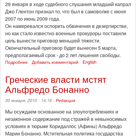
29 января в ходе судебного слушания младший капрал
Джо Глентон признал то, что был в самоволке с июня
2007 по июнь 2009 года.
Он намеревался оспорить обвинения в дезертирстве,
но как стало известно военные прокуроры поставили
цель вынести приговор меньшей тяжести.
Окончательный приговор будет вынесен 5 марта,
предполагаемый срок - до 2 лет лишения свободы.
Подробнее
о
Добавить комментарий
English
Обвинение
в
Греческие власти мстят
дезертирстве
Альфредо Бонанно
с
младшего
капрала
30 января, 2010 - 14:16 -
Редакция
Джо
Глентона
Мы осуждаем основанное на злоупотреблениях и
было
незаконное содержание под стражей в невыносимых
снято
условиях в тюрьме Коридаллос (Афины) Альфредо
Марии Бонанно. Мстительная политика государства