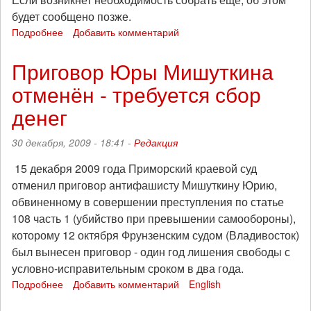
будет сообщено позже.
Подробнее
о
Добавить комментарий
Для
Юры
Приговор Юры Мишуткина
Мишуткина
отменён - требуется сбор
собрано
достачно
денег
денег
-
30 декабря, 2009 - 18:41 -
Редакция
спасибо
за
15 декабря 2009 года Приморский краевой суд
помощь
отменил приговор антифашисту Мишуткину Юрию,
обвиненному в совершении преступления по статье
108 часть 1 (убийство при превышении самообороны),
которому 12 октября Фрунзенским судом (Владивосток)
был вынесен приговор - один год лишения свободы с
условно-исправительным сроком в два года.
Подробнее
о
Добавить комментарий
English
Приговор