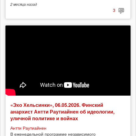
2 месяца
назад
3
«Эхо Хельсинки», 06.05.2026. Финский
анархист Антти Раутиайнен об идеологии,
уличной политике и войнах
Антти Раутиайнен
В еженедельной программе независимого