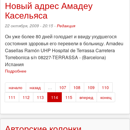
из
Новый адрес Амадеу
Греции
Касельяса
22 октября, 2009 - 20:15 -
Редакция
Он уже более 80 дней голодает и ввиду ухудшегося
состояния здоровья его перевели в больницу. Amadeu
Casellas Ramón UHP Hospital de Terrassa Carretera
Torrebonica s/n 08227-TERRASSA - (Barcelona)
Испания
Подробнее
о
Новый
адрес
начало
назад
…
107
108
109
110
Амадеу
Касельяса
111
112
113
114
115
вперед
конец
Авторские колонки