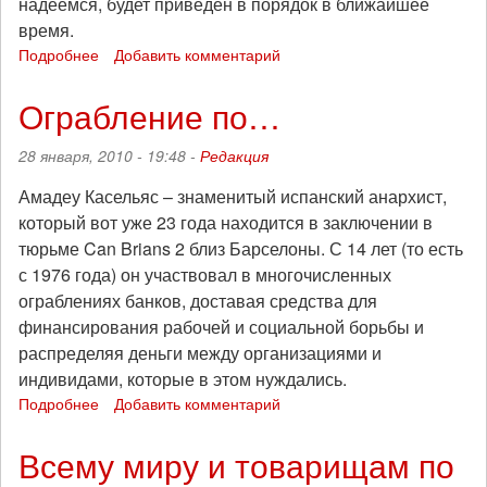
надеемся, будет приведён в порядок в ближайшее
время.
Подробнее
о
Добавить комментарий
Список
заключенных
Ограбление по…
на
сайте
28 января, 2010 - 19:48 -
Редакция
АЧК-
Москва
Амадеу Касельяс – знаменитый испанский анархист,
обновлён
который вот уже 23 года находится в заключении в
тюрьме Can Brians 2 близ Барселоны. С 14 лет (то есть
с 1976 года) он участвовал в многочисленных
ограблениях банков, доставая средства для
финансирования рабочей и социальной борьбы и
распределяя деньги между организациями и
индивидами, которые в этом нуждались.
Подробнее
о
Добавить комментарий
Ограбление
по…
Всему миру и товарищам по