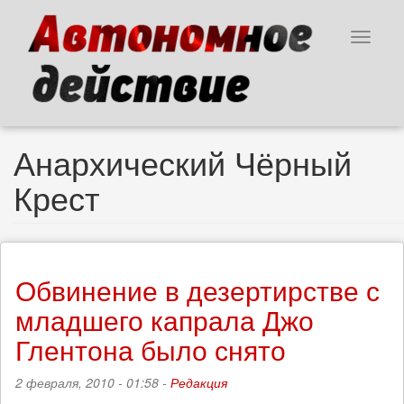
Перейти
к
Toggle
основному
navigat
содержанию
Анархический Чёрный
Крест
Обвинение в дезертирстве с
младшего капрала Джо
Глентона было снято
2 февраля, 2010 - 01:58 -
Редакция