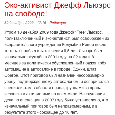
Юры
Эко-активист Джефф Льюэрс
Мишуткина
на свободе!
отменён
-
требуется
30 декабря, 2009 - 17:16 -
Редакция
сбор
денег
Утром 16 декабря 2009 года Джефф "Free" Льюэрс,
политзаключённый и эко-активист, был освобождён из
исправительного учреждения Колумбия Ривер после
того, как пробыл в заключении 9,5 лет. Льюэрс был
изначально осуждён в 2001 году на 22 года и 8
месяцев за политически обусловленный поджог трёх
автомашин в автосалоне в городе Юджин, штат
Орегон. Этот приговор был назначен несоразмерно
урону, подтверждённому автосалоном, и оспаривался
специалистам в области права, группами за права
человека и активистами во всём мире. На слушании
дела по апелляции в 2007 году было установлено, что
изначальный приговор был неправомерным, и в
результате этого - сокращён до 10 лет.