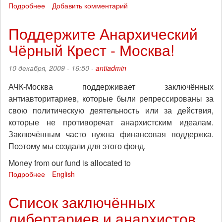
Подробнее
о
Добавить комментарий
Эко-
активист
Поддержите Анархический
Джефф
Чёрный Крест - Москва!
Льюэрс
на
свободе!
10 декабря, 2009 - 16:50 -
antiadmin
АЧК-Москва поддерживает заключённых
антиавторитариев, которые были репрессированы за
свою политическую деятельность или за действия,
которые не противоречат анархистским идеалам.
Заключённым часто нужна финансовая поддержка.
Поэтому мы создали для этого фонд.
Money from our fund is allocated to
Подробнее
о
English
Поддержите
Анархический
Список заключённых
Чёрный
либертариев и анархистов
Крест