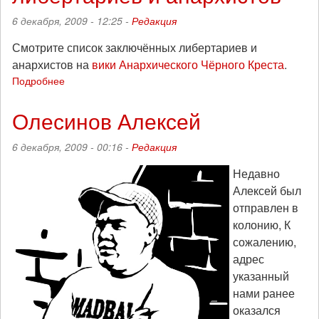
-
Москва!
6 декабря, 2009 - 12:25 -
Редакция
Смотрите список заключённых либертариев и
анархистов на
вики Анархического Чёрного Креста
.
Подробнее
о
Список
заключённых
Олесинов Алексей
либертариев
и
6 декабря, 2009 - 00:16 -
Редакция
анархистов
Недавно
Алексей был
отправлен в
колонию, К
сожалению,
адрес
указанный
нами ранее
оказался