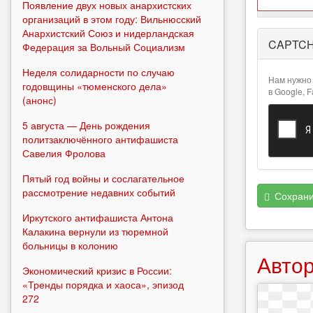
Появление двух новых анархистских
организаций в этом году: Вильнюсский
Анархистский Союз и нидерландская
Более
CAPTC
Федерация за Вольный Социализм
подробная
информация
Неделя солидарности по случаю
о текстовых
Нам нужно 
годовщины «тюменского дела»
форматах
в Google, 
(анонс)
5 августа — День рождения
политзаключённого антифашиста
Савелия Фролова
Пятый год войны и сослагательное
рассмотрение недавних событий
Сохрани
Иркутского антифашиста Антона
Калакина вернули из тюремной
больницы в колонию
Автор
Экономический кризис в России:
«Тренды порядка и хаоса», эпизод
272