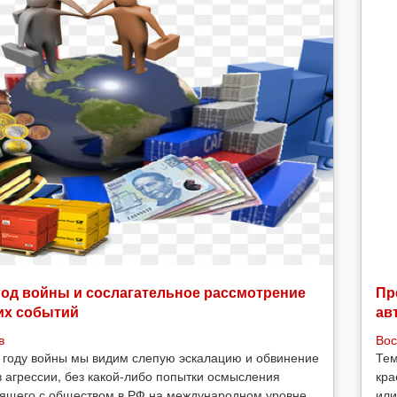
год войны и сослагательное рассмотрение
Пр
их событий
ав
в
Вос
 году войны мы видим слепую эскалацию и обвинение
Тем
в агрессии, без какой-либо попытки осмысления
кра
ящего с обществом в РФ на международном уровне,
или