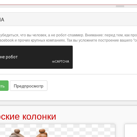
HA
убедиться, что вы человек, а не робот-спаммер. Внимание: перед тем, как 
Facebook и прочих крупных компаниях. Так вы усложните построение вашего "
ть
Предпросмотр
ские колонки