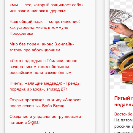
«мы — лес, который защищает себя»
или зачем шиповать деревья
Наш общий язык — сопротивление:
как устроена жизнь в коммуне
Просфигика
Мир без тюрем: анонс 3 онлайн-
встреч про аболиционизм
«Лето надежды» в Тбилиси: анонс
вечера писем тяжелобольным
российским политзаключённым
Пчёлы, жалящие медведя: «Тренды
порядка и хаоса», эпизод 271
Пятый 
Открыт предзаказ на книгу «Анархия
недавн
после левизны» Боба Блэка
Востсибо
Создание и управление групповыми
На пятом
чатами в Signal
россиян 
происход
> > >