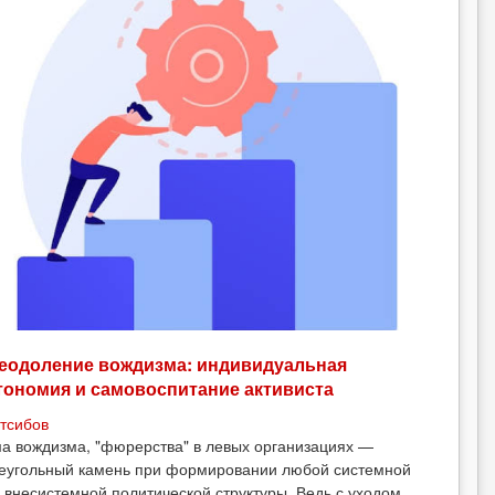
еодоление вождизма: индивидуальная
тономия и самовоспитание активиста
тсибов
а вождизма, "фюрерства" в левых организациях —
еугольный камень при формировании любой системной
 внесистемной политической структуры. Ведь с уходом