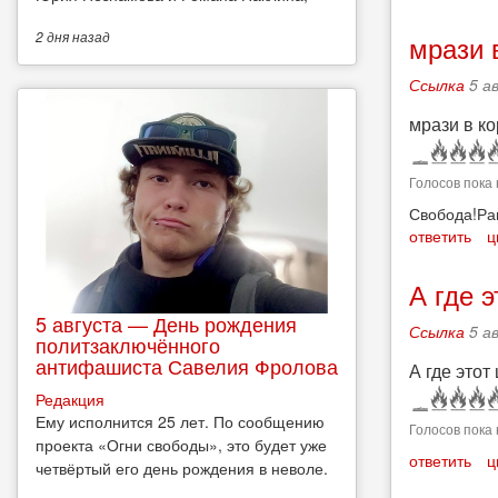
2 дня
назад
мрази 
Ссылка
5 а
мрази в к
Голосов пока 
Свобода!Ра
ответить
ц
А где 
5 августа — День рождения
Ссылка
5 а
политзаключённого
антифашиста Савелия Фролова
А где это
Редакция
Ему исполнится 25 лет. По сообщению
Голосов пока 
проекта «Огни свободы», это будет уже
ответить
ц
четвёртый его день рождения в неволе.