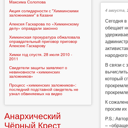
Максима Солопова
4 августа, 
Акция солидарности с "Химкинскими
заложниками" в Казани
Сегодня в 
Алексея Гаскарова по «Химкинскому
обещает н
делу» оправдали законно
удерживае
Химкинская прокуратура обжаловала
администр
оправдательный приговор приговор
Алексею Гаскарову
активиста
Химки год спустя. 28 июля 2010 -
народного
2011
В связи с 
Свидетели защиты заявляют о
вычислить
невиновности «химкинских
заложников»
который с
Процесс «химкинских заложников»:
прокремле
последний подставной свидетель не
прокремле
узнал обвиняемых на видео
К сожален
просим их
Анархический
P.S.: Авто
Чёрный Крест
– «обраще