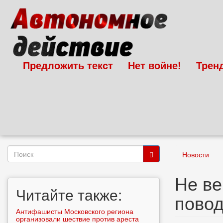
Перейти
к
основному
содержанию
Предложить текст
Нет войне!
Трен
Форма
Новости
поиска
Поиск
Не ве
Читайте также:
повод
Антифашисты Московского региона
организовали шествие против ареста