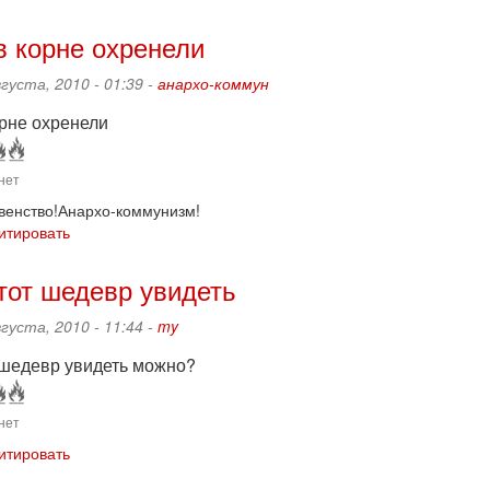
в корне охренели
вгуста, 2010 - 01:39 -
анархо-коммун
орне охренели
нет
венство!Анархо-коммунизм!
итировать
этот шедевр увидеть
вгуста, 2010 - 11:44 -
my
т шедевр увидеть можно?
нет
итировать