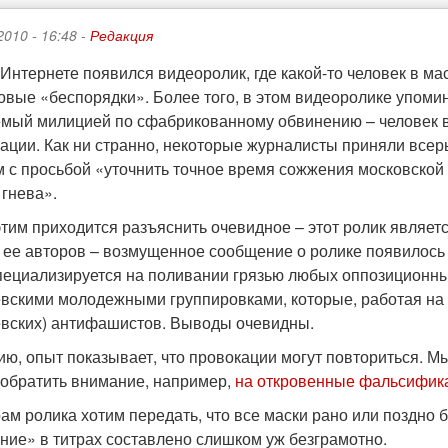
2010 - 16:48 -
Редакция
Интернете появился видеоролик, где какой-то человек в ма
овые «беспорядки». Более того, в этом видеоролике упоми
мый милицией по сфабрикованному обвинению – человек в 
ации. Как ни странно, некоторые журналисты приняли всерь
м с просьбой «уточнить точное время сожжения московской
 гнева».
этим приходится разъяснить очевидное – этот ролик являет
 ее авторов – возмущенное сообщение о ролике появилось
пециализируется на поливании грязью любых оппозиционных 
вскими молодежными группировками, которые, работая на 
вских) антифашистов. Выводы очевидны.
ию, опыт показывает, что провокации могут повториться. 
 обратить внимание, например,
на откровенные фальсифик
рам ролика хотим передать, что все маски рано или поздно б
ние» в титрах составлено слишком уж безграмотно.