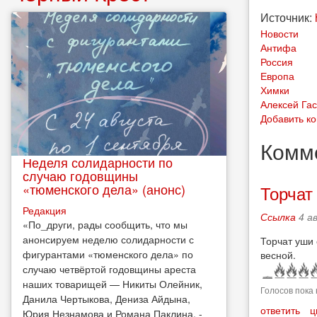
Источник:
Новости
Антифа
Россия
Европа
Химки
Алексей Га
Добавить к
Комм
Неделя солидарности по
случаю годовщины
«тюменского дела» (анонс)
Торчат
Редакция
Ссылка
4 а
​«По_други, рады сообщить, что мы
анонсируем неделю солидарности с
Торчат уши 
фигурантами «тюменского дела» по
весной.
случаю четвёртой годовщины ареста
наших товарищей — Никиты Олейник,
Голосов пока 
Данила Чертыкова, Дениза Айдына,
ответить
ц
Юрия Незнамова и Романа Паклина, -