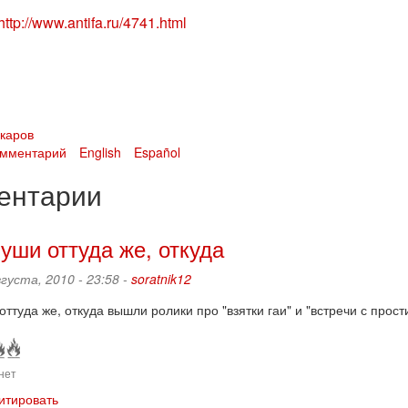
http://www.antifa.ru/4741.html
скаров
омментарий
English
Español
ентарии
 уши оттуда же, откуда
вгуста, 2010 - 23:58 -
soratnik12
оттуда же, откуда вышли ролики про "взятки гаи" и "встречи с прос
нет
итировать