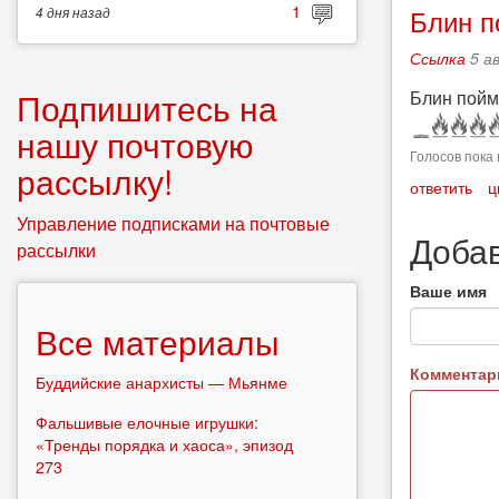
1
Блин п
4 дня
назад
Ссылка
5 а
Подпишитесь на
Блин пойма
нашу почтовую
Голосов пока 
рассылку!
ответить
ц
Управление подписками на почтовые
Доба
рассылки
Ваше имя
Все материалы
Коммента
Буддийские анархисты — Мьянме
Фальшивые елочные игрушки:
«Тренды порядка и хаоса», эпизод
273